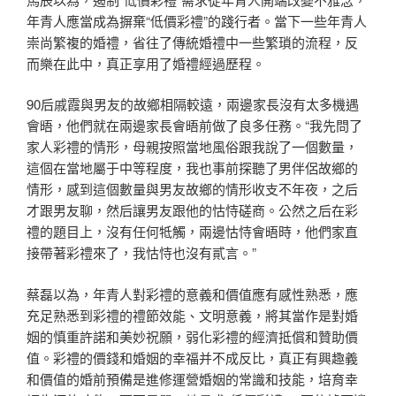
年青人應當成為摒棄“低價彩禮”的踐行者。當下一些年青人
崇尚繁複的婚禮，省往了傳統婚禮中一些繁瑣的流程，反
而樂在此中，真正享用了婚禮經過歷程。
90后戚霞與男友的故鄉相隔較遠，兩邊家長沒有太多機遇
會晤，他們就在兩邊家長會晤前做了良多任務。“我先問了
家人彩禮的情形，母親按照當地風俗跟我說了一個數量，
這個在當地屬于中等程度，我也事前探聽了男伴侶故鄉的
情形，感到這個數量與男友故鄉的情形收支不年夜，之后
才跟男友聊，然后讓男友跟他的怙恃磋商。公然之后在彩
禮的題目上，沒有任何牴觸，兩邊怙恃會晤時，他們家直
接帶著彩禮來了，我怙恃也沒有貳言。”
蔡磊以為，年青人對彩禮的意義和價值應有感性熟悉，應
充足熟悉到彩禮的禮節效能、文明意義，將其當作是對婚
姻的慎重許諾和美妙祝願，弱化彩禮的經濟抵償和贊助價
值。彩禮的價錢和婚姻的幸福并不成反比，真正有興趣義
和價值的婚前預備是進修運營婚姻的常識和技能，培育幸