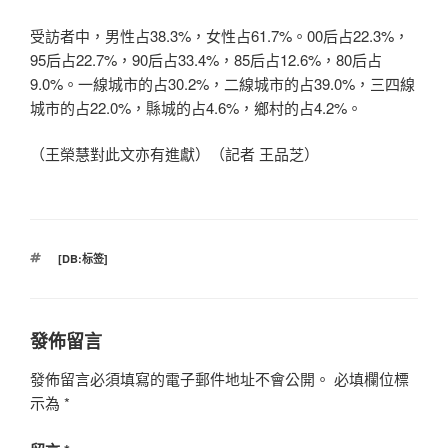
受訪者中，男性占38.3%，女性占61.7%。00后占22.3%，
95后占22.7%，90后占33.4%，85后占12.6%，80后占
9.0%。一線城市的占30.2%，二線城市的占39.0%，三四線
城市的占22.0%，縣城的占4.6%，鄉村的占4.2%。
（王榮慧對此文亦有進獻）（記者 王品芝）
標
[DB:标签]
籤
發佈留言
發佈留言必須填寫的電子郵件地址不會公開。
必填欄位標
示為
*