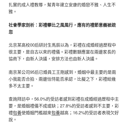
扎實的成人禮教導，幫青年建立安康的婚戀不雅、人生不
雅。
社會學家剖析：彩禮攀比之風風行，應有的禮節意義被疏
忽
北京某高校00后研討生馬辰以為，彩禮在成婚經過歷程中
很主要，是自古以來的禮儀。彩禮數額應當在兩邊家長的
協商下，由新人決議，安排方法也由新人決議。
南京某公司95后已婚員工王剛感到，婚姻中最主要的是兩
小我能否合拍、兩邊怙恃能否承認，比擬之下，彩禮給幾
多不太主要。
查詢拜訪中，56.0%的受訪者感到彩禮在成婚經過歷程中主
要，是婚姻禮儀不成或缺；27.8%的受訪者感到不主要，彩
禮
包養
使婚姻門檻越來
包養
越高；16.2%的受訪者表現欠好
說。