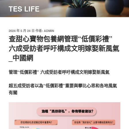
跳
TES LIFE
至
主
要
內
發
2024 年 5 月 24 日
作者:
ADMIN
佈
查甜心寶物包養網管理“低價彩禮”
容
於
六成受訪者呼吁構成文明嫁娶新風氣
_中國網
管理“低價彩禮” 六成受訪者呼吁構成文明嫁娶新風氣
超五成受訪者以為“低價彩禮”重要與攀比心思和各地風氣
有關