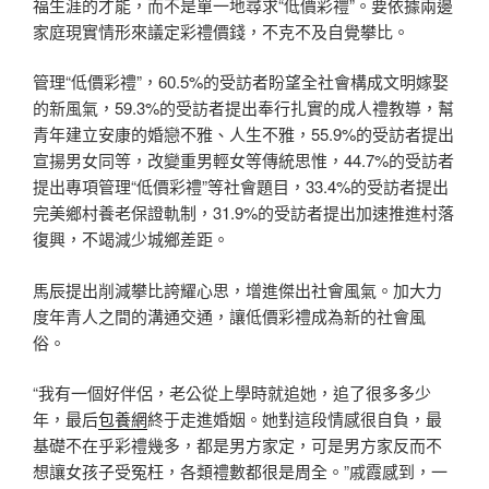
福生涯的才能，而不是單一地尋求“低價彩禮”。要依據兩邊
家庭現實情形來議定彩禮價錢，不克不及自覺攀比。
管理“低價彩禮”，60.5%的受訪者盼望全社會構成文明嫁娶
的新風氣，59.3%的受訪者提出奉行扎實的成人禮教導，幫
青年建立安康的婚戀不雅、人生不雅，55.9%的受訪者提出
宣揚男女同等，改變重男輕女等傳統思惟，44.7%的受訪者
提出專項管理“低價彩禮”等社會題目，33.4%的受訪者提出
完美鄉村養老保證軌制，31.9%的受訪者提出加速推進村落
復興，不竭減少城鄉差距。
馬辰提出削減攀比誇耀心思，增進傑出社會風氣。加大力
度年青人之間的溝通交通，讓低價彩禮成為新的社會風
俗。
“我有一個好伴侶，老公從上學時就追她，追了很多多少
年，最后
包養網
終于走進婚姻。她對這段情感很自負，最
基礎不在乎彩禮幾多，都是男方家定，可是男方家反而不
想讓女孩子受冤枉，各類禮數都很是周全。”戚霞感到，一