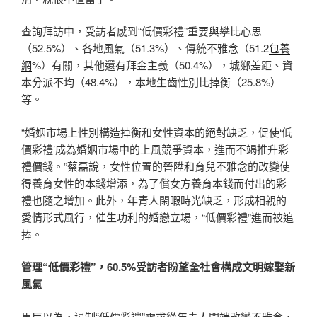
查詢拜訪中，受訪者感到“低價彩禮”重要與攀比心思
（52.5%）、各地風氣（51.3%）、傳統不雅念（51.2
包養
網
%）有關，其他還有拜金主義（50.4%），城鄉差距、資
本分派不均（48.4%），本地生齒性別比掉衡（25.8%）
等。
“婚姻市場上性別構造掉衡和女性資本的絕對缺乏，促使‘低
價彩禮’成為婚姻市場中的上風競爭資本，進而不竭推升彩
禮價錢。”蔡磊說，女性位置的晉陞和育兒不雅念的改變使
得養育女性的本錢增添，為了償女方養育本錢而付出的彩
禮也隨之增加。此外，年青人閑暇時光缺乏，形成相親的
愛情形式風行，催生功利的婚戀立場，“低價彩禮”進而被追
捧。
管理“低價彩禮”，60.5%受訪者盼望全社會構成文明嫁娶新
風氣
馬辰以為，遏制“低價彩禮”需求從年青人開端改變不雅念，