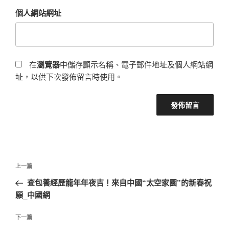
個人網站網址
在
瀏覽器
中儲存顯示名稱、電子郵件地址及個人網站網
址，以供下次發佈留言時使用。
文
上
上一篇
章
一
查包養經歷龍年年夜吉！來自中國“太空家園”的新春祝
導
篇
願_中國網
覽
文
章
下
下一篇