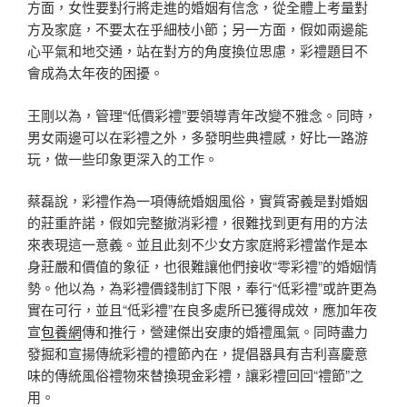
方面，女性要對行將走進的婚姻有信念，從全體上考量對
方及家庭，不要太在乎細枝小節；另一方面，假如兩邊能
心平氣和地交通，站在對方的角度換位思慮，彩禮題目不
會成為太年夜的困擾。
王剛以為，管理“低價彩禮”要領導青年改變不雅念。同時，
男女兩邊可以在彩禮之外，多發明些典禮感，好比一路游
玩，做一些印象更深入的工作。
蔡磊說，彩禮作為一項傳統婚姻風俗，實質寄義是對婚姻
的莊重許諾，假如完整撤消彩禮，很難找到更有用的方法
來表現這一意義。並且此刻不少女方家庭將彩禮當作是本
身莊嚴和價值的象征，也很難讓他們接收“零彩禮”的婚姻情
勢。他以為，為彩禮價錢制訂下限，奉行“低彩禮”或許更為
實在可行，並且“低彩禮”在良多處所已獲得成效，應加年夜
宣
包養網
傳和推行，營建傑出安康的婚禮風氣。同時盡力
發掘和宣揚傳統彩禮的禮節內在，提倡器具有吉利喜慶意
味的傳統風俗禮物來替換現金彩禮，讓彩禮回回“禮節”之
用。