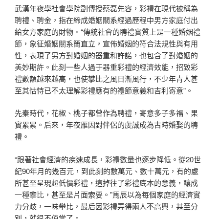
武漢年夜學社會學院副傳授蔡磊先容，彩禮在現代被稱為
聘禮、聘金，指在締成婚姻關系經過歷程中男方家庭付出
給女方家庭的財物。“傳統社會的聘禮實質上是一種婚姻禮
節，象征婚姻關系簡直立，宣佈婚姻的符合法規性與有用
性，表現了男方對婚姻的器重和許諾，也包含了對婚姻的
美妙期許。此刻一些人過于器重彩禮的經濟效能，招致彩
禮數額越來越高，也使攀比之風日漸風行，不少年青人甚
至其怙恃已不太理解彩禮應有的禮節意義和吉利寄意”。
先秦時代，花椒、桃子都曾作為聘禮，寄意多子多福、果
實累累。后來，年夜雁因對伴侶的虔誠成為古時婚娶的聘
禮。
“跟著社會經濟的疾速成長，彩禮數量也逐步降低。從20世
紀90年月的幾百元，到此刻的數萬元、數十萬元，有的處
所甚至呈現超低價彩禮，這掉往了彩禮底本的意義，釀成
一種攀比，甚至是片面索要。”馬辰以為每個家庭的經濟實
力分歧，一味攀比，最后因彩禮弄得兩人不高興，甚至分
別，就很不值當了。