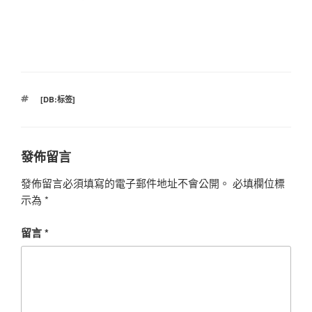
標
[DB:标签]
籤
發佈留言
發佈留言必須填寫的電子郵件地址不會公開。
必填欄位標
示為
*
留言
*