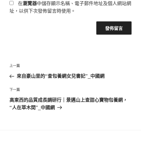
在
瀏覽器
中儲存顯示名稱、電子郵件地址及個人網站網
址，以供下次發佈留言時使用。
文
上
上一篇
章
一
來自豪山里的“查包養網女兒書記”_中國網
導
篇
覽
文
下
下一篇
章
一
高東西的品質成長調研行｜景邁山上查甜心寶物包養網，
篇
“人在草木間”_中國網
文
章