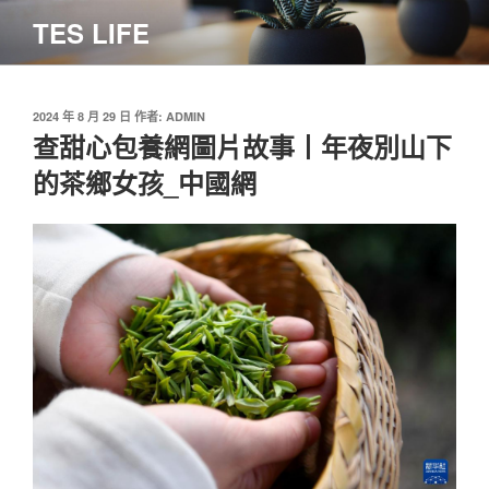
跳
TES LIFE
至
主
要
內
發
2024 年 8 月 29 日
作者:
ADMIN
佈
查甜心包養網圖片故事丨年夜別山下
容
於
的茶鄉女孩_中國網