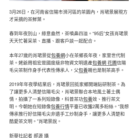
3月26日，在河南省信陽市浉河區的茶園內，肖珺景展現方
才采摘的茶鮮葉。
春到年夜別山，綠意盎然，茶噴鼻四溢。“95后”女孩肖珺景
天天忙著采茶、直播、跟客戶談一起配合。
本年27歲的肖珺景從
包養網
小在茶鄉長年夜，家里世代制
茶。姥爺周祖宏是國度級非物資文明遺產
包養網 花圃
信陽
毛尖茶制作身手代表性傳承人，父
包養
親也是制茶高手。
2019年年夜學結業后，肖珺景回抵家鄉開端鉆研制茶。為
了讓更多人清楚信陽毛尖，肖珺景聯合本地風土著土偶
情，拍攝了一系列短錄像，科普茶功
包養
效、推行茶文
明。今朝她在短錄像
包養行情
平臺已收獲2萬多粉絲。“我想
傳承推行好信陽毛尖非遺手工炒制身手，讓更多人清楚和
酷愛茶文明。”肖珺景說。
新華社記者 郝源 攝