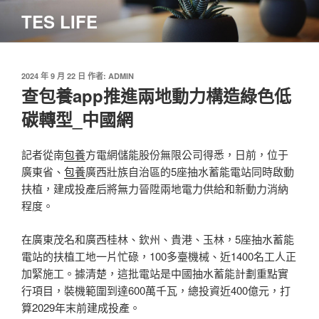
跳
TES LIFE
至
主
要
內
發
2024 年 9 月 22 日
作者:
ADMIN
佈
查包養app推進兩地動力構造綠色低
容
於
碳轉型_中國網
記者從南
包養
方電網儲能股份無限公司得悉，日前，位于
廣東省、
包養
廣西壯族自治區的5座抽水蓄能電站同時啟動
扶植，建成投產后將無力晉陞兩地電力供給和新動力消納
程度。
在廣東茂名和廣西桂林、欽州、貴港、玉林，5座抽水蓄能
電站的扶植工地一片忙碌，100多臺機械、近1400名工人正
加緊施工。據清楚，這批電站是中國抽水蓄能計劃重點實
行項目，裝機範圍到達600萬千瓦，總投資近400億元，打
算2029年末前建成投產。