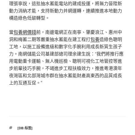
理張寧說，這批抽水蓄能電站的建成投運，將無力晉陞新
動力消納才能，支持新動力并網運轉，連續推進本地動力
構造綠色低碳轉型。
當
包養網價錢
前，南邊電網正在南寧、肇慶浪江、惠州中
洞和梅蓄二期等嚴重抽水蓄能在建工程打
包養
造綠色聰明
工地，以施工設備進級和數字化手腕利用成長新質生孩子
力。南網儲能公司基建部總司理余建生說：“我們將推行應
用電動重卡運輸、無人機巡檢、聰明可視化工地管控等進
步前輩技巧手腕，不竭進步工程扶植效力，推進粵港澳年
夜灣區和北部灣城市群在抽水蓄能財產高東西的品質成長
上的互通互促。”
標
[DB:标签]
籤