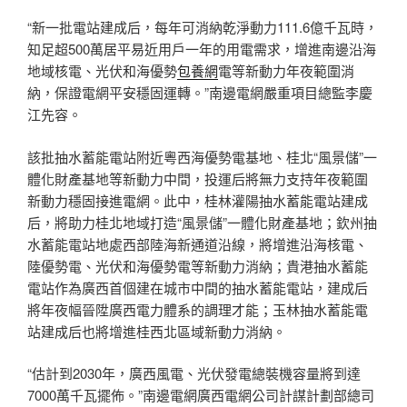
“新一批電站建成后，每年可消納乾淨動力111.6億千瓦時，
知足超500萬居平易近用戶一年的用電需求，增進南邊沿海
地域核電、光伏和海優勢
包養網
電等新動力年夜範圍消
納，保證電網平安穩固運轉。”南邊電網嚴重項目總監李慶
江先容。
該批抽水蓄能電站附近粵西海優勢電基地、桂北“風景儲”一
體化財產基地等新動力中間，投運后將無力支持年夜範圍
新動力穩固接進電網。此中，桂林灌陽抽水蓄能電站建成
后，將助力桂北地域打造“風景儲”一體化財產基地；欽州抽
水蓄能電站地處西部陸海新通道沿線，將增進沿海核電、
陸優勢電、光伏和海優勢電等新動力消納；貴港抽水蓄能
電站作為廣西首個建在城市中間的抽水蓄能電站，建成后
將年夜幅晉陞廣西電力體系的調理才能；玉林抽水蓄能電
站建成后也將增進桂西北區域新動力消納。
“估計到2030年，廣西風電、光伏發電總裝機容量將到達
7000萬千瓦擺佈。”南邊電網廣西電網公司計謀計劃部總司