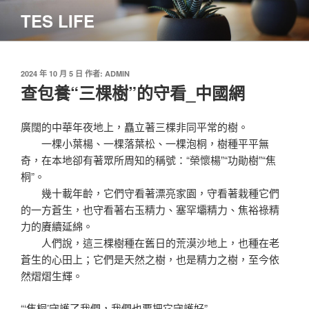
跳
TES LIFE
至
主
要
內
發
2024 年 10 月 5 日
作者:
ADMIN
佈
查包養“三棵樹”的守看_中國網
容
於
廣闊的中華年夜地上，矗立著三棵非同平常的樹。
一棵小葉楊、一棵落葉松、一棵泡桐，樹種平平無
奇，在本地卻有著眾所周知的稱號：“榮懷楊”“功勛樹”“焦
桐”。
幾十載年齡，它們守看著漂亮家園，守看著栽種它們
的一方蒼生，也守看著右玉精力、塞罕壩精力、焦裕祿精
力的賡續延綿。
人們說，這三棵樹種在舊日的荒漠沙地上，也種在老
蒼生的心田上；它們是天然之樹，也是精力之樹，至今依
然熠熠生輝。
“‘焦桐’守護了我們，我們也要把它守護好”