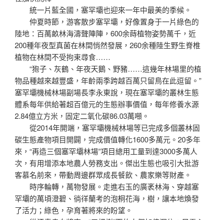
統一片藍全國，塞罕壩也迎來一年中最美的季候。
仲夏時節，游客散步塞罕壩，好像置身于一片綠色的
陸地：百萬畝林海濤聲陣陣，600余蒔植物姿勢萬千，近
200種年夜型真菌在林間悄然發展，260余種陸生野生脊椎
植物在林間不受拘束尋食……
“狍子、灰鶴、年夜天鵝、野豬……這幾年林場里的植
物品種越來越豐盛，年齡兩季跨越百萬只留鳥在此逗留。”
塞罕壩機械林場副場長李永東說，現在塞罕壩的叢林生態
體系每年供給著超百億元的生態辦事價值，每年修養水源
2.84億立方米，固定二氧化碳86.03萬噸。
從2014年開端，塞罕壩機械林場等已完成多個叢林固
碳生態產物項目開闢，完成價值轉化1600多萬元。20多年
來，“再造三個塞罕壩林場”項目總用工量到達3000多萬人
次，有用增添本地農人勞務支出。傑出生態也吸引大批游
客慕名前來，帶動周邊群眾成長餐飲、農家樂等財產。
時序輪轉，萬物發展。走進右玉的廣袤林海、穿越塞
罕壩的萬頃澄碧、徜徉蘭考的泡桐花海，樹，讓本地煥發
了活力；綠色，孕育著將來的盼望。