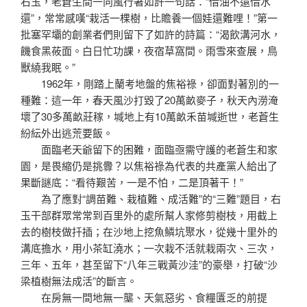
右玉，老蒼生間一向風行著如許一句話：“借油不還借水
還”，常常感嘆“栽活一棵樹，比贍養一個娃還難哩！”第一
批塞罕壩的創業者們則留下了如許的詩篇：“渴飲溝河水，
饑食黑莜面。白日忙功課，夜宿草窩間。雨雪來查展，鳥
獸繞我眠。”
1962年，剛踏上蘭考地盤的焦裕祿，卻面對著別的一
種難：這一年，春天風沙打毀了20萬畝麥子，秋天內澇淹
壞了30多萬畝莊稼，堿地上有10萬畝禾苗堿逝世，老蒼生
紛紜外出逃荒要飯。
面臨老天爺留下的困難，面臨亟需守護的老蒼生和家
園，是畏縮仍是挑釁？以焦裕祿為代表的共產黨人給出了
果斷謎底：“看待艱苦，一是不怕，二是頂著干！”
為了應對“調苗難、栽植難、成活難”的“三難”題目，右
玉干部群眾常常到百里外的處所幫人家修剪樹枝，用截上
去的樹枝做扦插；在沙地上挖魚鱗坑聚水，從幾十里外的
溝底擔水，用小茶缸澆水；一次栽不活就栽兩次、三次，
三年、五年，甚至留下“八年三戰黃沙洼”的豪舉，打破“沙
梁植樹無法成活”的斷言。
在房無一間地無一壟、天氣惡劣、食糧匱乏的前提