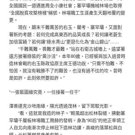
全國國民一道邁進周全小康社會；塞罕壩機械林場也取得
“全國脫貧攻堅榜樣”稱號，林場職工生涯產生天翻地覆的變
更。
現在，顛末千難萬苦的右玉、蘭考、塞罕壩，又面對
著新的考題：若何完成高東西的品質成長？若何讓老蒼生
加倍富饒？若何讓“綠水青山”更惡化化為“金山銀山”……
“千難萬難，畏難才最難。”站在右衛古城墻上，遠望著
遠方披著綠裝的“黃沙洼”，本年80歲、已經餐與加入過昔時
造林會戰的右玉縣政協原主席王德功說，“只需不怕難、不
怕苦，就沒有戰勝不了的艱苦，也沒有過不往的坎。昔時
是如許，此刻依然要如許。”
“一張藍圖繪究竟，一任接著一任干”
渾善達克沙地南緣，陽光透過茂林，留下斑駁光影。
“看，這就是我造的林子。”輕風超出松林裂縫，拂動塞
罕壩千層板林場職工周赫的發梢。身為“90后”的他正率領工
人自北向南漸次停止林冠下造林功課，高峻的落葉松與白
樺、云杉等樹苗參差有致。