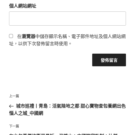
個人網站網址
在
瀏覽器
中儲存顯示名稱、電子郵件地址及個人網站網
址，以供下次發佈留言時使用。
文
上
上一篇
章
一
城市巡禮丨青島：活氣陸地之都 甜心寶物查包養網出色
導
篇
惱人之城_中國網
覽
文
章
下
下一篇
一