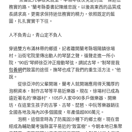
務實的路。”蘭考縣委書記陳維忠說，以後高東西的品質成
長請求高，更需求保持迷信務實的精力，依照既定的藍
圖，扎扎實實干下往。
人不負青山，青山定不負人
穿過雙方布滿林帶的鄉道，記者離開蘭考縣堌陽鎮徐場
村。沿街宅院里傳出動人的琴瑟之聲，循聲走進一所小
院，“90后”琴師徐亞沖正撥動琴弦，調試古琴。“制琴是我
包養網
們致富的途徑，撫琴也成了我們的重生活方法。”他
說。
從徐亞沖的父輩開端，蘭考人就開端應用得天獨厚的
泡桐資本，制作古琴等平易近樂器。現在，徐場村已成為
遠近著名的“樂器村”，105戶人家中90多戶做樂器、開樂
坊，在這里生孩子的古箏、古琴、琵琶、中阮等樂器銷往
全國各地及海內20多個國度，年產值超800萬元。
泡桐，這個昔時為了防風固沙種下的鄉土樹，現在曾
經成為輔助蘭考強縣富平易近的“致富樹”。今朝本地已集聚