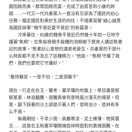
園因綠而美，群眾因綠而富，完成了由貧苦到小康的跨
越……一代又一代共產黨人一直沒有忘卻為了國民的初心
任務，錨定國民對美妙生涯的向往，不竭書寫著“誠心誠意
為國民辦事”“親平易近愛平易近”的新篇章。
冷來暑往，82歲的魏善平易近仍然幾十年如一日地守
護著“焦桐”，在焦裕祿親手栽種的泡桐樹下歷來人講述焦書
記的故事。“焦書記心里想的滿是老蒼生，共產黨的干部什
么時辰都不克不及忘了這種精力。”他說，“‘焦桐’守護了我
們，我們也要把它守護好。”
“看待艱苦，一是不怕，二是頂著干”
現在，行走在右玉、蘭考、塞罕壩的地盤上，舉目盡是郁
郁蔥蔥、林浪翻騰，很難再會到昔時風沙漫天的場景。但
是，腳下踩著的沙土卻提示著人們，昔時治沙、造林有多
么不易。
無霜期短、干旱少雨、高嚴寒涼、泥土瘠薄、物質匱
乏……這是右玉和塞罕壩開端造林時面對的異樣困難。在