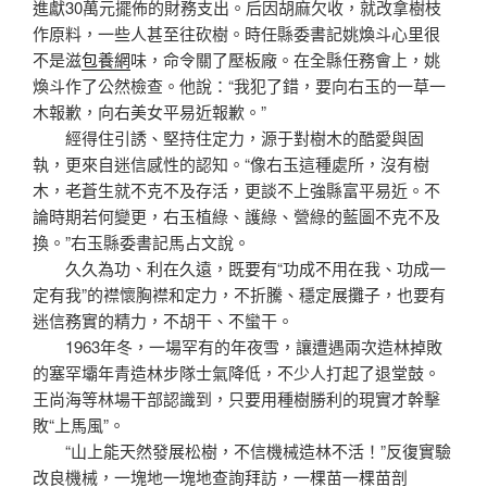
進獻30萬元擺佈的財務支出。后因胡麻欠收，就改拿樹枝
作原料，一些人甚至往砍樹。時任縣委書記姚煥斗心里很
不是滋
包養網
味，命令關了壓板廠。在全縣任務會上，姚
煥斗作了公然檢查。他說：“我犯了錯，要向右玉的一草一
木報歉，向右美女平易近報歉。”
經得住引誘、堅持住定力，源于對樹木的酷愛與固
執，更來自迷信感性的認知。“像右玉這種處所，沒有樹
木，老蒼生就不克不及存活，更談不上強縣富平易近。不
論時期若何變更，右玉植綠、護綠、營綠的藍圖不克不及
換。”右玉縣委書記馬占文說。
久久為功、利在久遠，既要有“功成不用在我、功成一
定有我”的襟懷胸襟和定力，不折騰、穩定展攤子，也要有
迷信務實的精力，不胡干、不蠻干。
1963年冬，一場罕有的年夜雪，讓遭遇兩次造林掉敗
的塞罕壩年青造林步隊士氣降低，不少人打起了退堂鼓。
王尚海等林場干部認識到，只要用種樹勝利的現實才幹擊
敗“上馬風”。
“山上能天然發展松樹，不信機械造林不活！”反復實驗
改良機械，一塊地一塊地查詢拜訪，一棵苗一棵苗剖