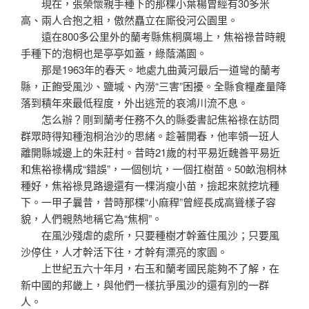
現在，張榮懷親手種下的那棵小葉楊曾經有30多米
高、兩人合抱之粗，傲然矗立在廝役河公園里。
遠在800多公里外的蘭考縣焦桐廣場上，焦裕祿昔時親
手種下的泡桐也是亭亭如蓋，綠蔭滿園。
那是1963年的春天。地處九曲黃河最后一道彎的蘭考
縣，正飽受風沙、鹽堿、內澇“三害”困擾。全縣食糧產量降
落到積年來最低程度，外出逃荒的哀鴻川流不息。
怎么辦？剛到蘭考任務不久的縣委書記焦裕祿在訪問
群眾時得知種泡桐治沙的思緒。趁著開春，他率領一班人
離開縣城邊上的朱莊村。昔時21歲的村平易近魏善平易近
和焦裕祿構成“錯誤”，一個刨坑，一個扛樹苗。50畝泡桐林
種好，焦裕祿見路邊還有一棵消瘦小苗，撿起來就挖坑種
下。一甲子曩昔，昔時那棵“小麻稈”曾經長成高聳樣子容
貌，人們親熱地稱它為“焦桐”。
在風沙殘虐的處所，只要種樹才幹蓋住風沙；只要風
沙停住，人才幹活下往，才幹有漂亮的家園。
上世紀五六十年月，右玉和蘭考國民能夠不了解，在
新中國的邦畿上，與他們一樣抗爭風沙的還有別的一群
人。