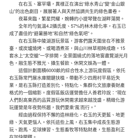
在右玉、塞罕壩，異樣正在演出“綠水青山”變“金山銀
山”的出色劇目，展展著人與天然協調共生的綠色畫卷。
夜幕來臨，繁星閃耀，婉轉的小提琴聲在湖畔蕩開。
全年均勻氣溫4.2攝氏度、57%的林木綠化率，右玉已
成了盡佳的“避暑勝地”和自然“綠色氧吧”。
在右玉縣中陵湖游玩景區，游客們露天圍坐在不雅景
臺，或炭爐燒烤、或喝酒煮茶，與山川林草相映成趣。15
套水上“太空艙”一字排開，全景圍繞式的落地窗盡覽湖光月
色，融生態不雅光、攝生餐飲、休閑文娛為一體。
這個計劃面積6000畝的綜合性水上游玩度假區，依托
右玉縣常門展水庫關鍵扶植，帶動不少四周村平易近失
業，是右玉縣打造差別化、特點化、集群化文旅康養財產
格式的一個縮影。度假區飯店運營擔任人善君玲說：“現在
人們對高東西的品質游玩休閑需求越來越茂盛，精緻化游
玩運營是年夜勢所趨，我們要乘‘風’而行。”
經由過程保持不懈的造林綠化，右玉的天更藍、地更
綠、天氣更惱人。依托這些上風，右玉集中成長生態游
玩、跑馬、足球練習、生態畜牧等特點財產，生態盈利正
在加快開釋。