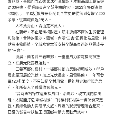
索菲亞、喜臨門等26家家居行業龍頭，木制品加工企業達
2100余家，從業職員占全縣生齒的1/7，2023年集群產值
423億元。平易近族樂器及配套企業更是從無到有增至200
余家，從業職員近2萬人。
人不負青山，青山定不負人。
在蘭考，不止是泡桐財產，顛末連續不懈的生態管理
和修復，昔時的風沙、鹽堿、內澇“三害”正轉化為風電、特
點農產物蒔植、全域水資本等支持全縣高東西的品質成長
的“三寶”。
凌晨，蘭考縣三義寨鄉，一臺臺風力發電機高挺拔
立，在晨光微露直達動。
三義寨鄉付樓村，一場鄉村動力反動初顯成效。35戶
農家屋頂展設光伏，加上光伏長廊、風電裝備，一年可發
電120多萬度，不只知足全村用電，還能額定取得陽光盈
利，年所有人全體增收16萬元。
“昔時焦裕祿在這里探風口、治風沙，現在我們借風
能、太陽能打造‘零碳村落’。”付樓村駐村第一書記裴東鑫
說，將綠色動力與研學文旅、周遭的狀況管理聯合起來，
已經的貧苦村扶植玉成國鄉村動力反動示范村。