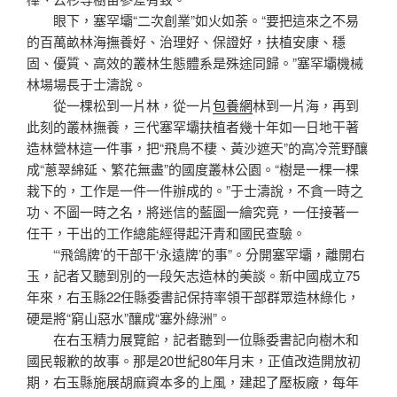
眼下，塞罕壩“二次創業”如火如荼。“要把這來之不易
的百萬畝林海撫養好、治理好、保證好，扶植安康、穩
固、優質、高效的叢林生態體系是殊途同歸。”塞罕壩機械
林場場長于士濤說。
從一棵松到一片林，從一片
包養網
林到一片海，再到
此刻的叢林撫養，三代塞罕壩扶植者幾十年如一日地干著
造林營林這一件事，把“飛鳥不棲、黃沙遮天”的高冷荒野釀
成“蔥翠綿延、繁花無盡”的國度叢林公園。“樹是一棵一棵
栽下的，工作是一件一件辦成的。”于士濤說，不貪一時之
功、不圖一時之名，將迷信的藍圖一繪究竟，一任接著一
任干，干出的工作總能經得起汗青和國民查驗。
“‘飛鴿牌’的干部干‘永遠牌’的事”。分開塞罕壩，離開右
玉，記者又聽到別的一段矢志造林的美談。新中國成立75
年來，右玉縣22任縣委書記保持率領干部群眾造林綠化，
硬是將“窮山惡水”釀成“塞外綠洲”。
在右玉精力展覽館，記者聽到一位縣委書記向樹木和
國民報歉的故事。那是20世紀80年月末，正值改造開放初
期，右玉縣施展胡麻資本多的上風，建起了壓板廠，每年