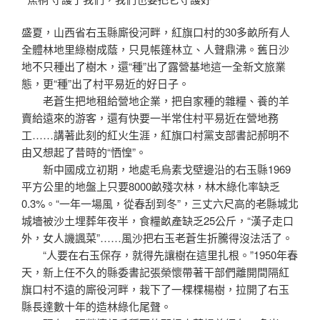
盛夏，山西省右玉縣廝役河畔，紅旗口村的30多畝所有人
全體林地里綠樹成蔭，只見帳篷林立、人聲鼎沸。舊日沙
地不只種出了樹木，還“種”出了露營基地這一全新文旅業
態，更“種”出了村平易近的好日子。
老蒼生把地租給營地企業，把自家種的雜糧、養的羊
賣給遠來的游客，還有快要一半常住村平易近在營地務
工……講著此刻的紅火生涯，紅旗口村黨支部書記郝明不
由又想起了昔時的“恓惶”。
新中國成立初期，地處毛烏素戈壁邊沿的右玉縣1969
平方公里的地盤上只要8000畝殘次林，林木綠化率缺乏
0.3%。“一年一場風，從春刮到冬”，三丈六尺高的老縣城北
城墻被沙土埋葬年夜半，食糧畝產缺乏25公斤，“漢子走口
外，女人譏諷菜”……風沙把右玉老蒼生折騰得沒法活了。
“人要在右玉保存，就得先讓樹在這里扎根。”1950年春
天，新上任不久的縣委書記張榮懷帶著干部們離開間隔紅
旗口村不遠的廝役河畔，栽下了一棵棵楊樹，拉開了右玉
縣長達數十年的造林綠化尾聲。