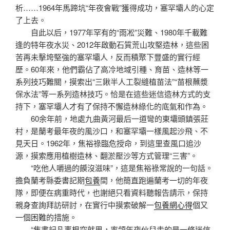
析……1964年馬蹄坑“年夜會戰”獲得成功，塞罕壩人的心定
了上去。
自此以后，1977年罕有的“雨凇”災難、1980年千載難
逢的特年夜水災、2012年啟動石質荒山攻堅造林，這些困
苦再未擊垮堅強的塞罕壩人，反而積聚下豐盛的實行經
歷。60年來，他們霸佔了高冷地域引種、育苗、造林等一
系列技巧難關，摸索出“三鍬半人工裂縫植苗法”“苗根蘸漿
保水法”等一系列造林技巧。恰是在這些迷信造林方式的支
持下，塞罕壩人才有了保持不懈造林綠化的底氣和作為。
60余年前，地處九曲黃河最后一道彎的東壩頭鎮張莊
村，是蘭考最年夜的風沙口，和塞罕壩一樣風起沙飛、不
見天日。1962年，焦裕祿臨危授命，到這里查風口追沙
源，摸索應用植樹造林、翻淤壓沙等方式管理“三害”。
“吃他人嚼過的饃沒滋味”，這是焦裕祿常說的一句話。
擔負蘭考縣委書記期
包養
間，他簡直跑遍蘭考一切的年夜
隊，即便在病重時代，也謝絕只看資料聽報告請示，保持
親身查詢拜訪研討，在實行中摸索破解一
包養網心得
個又
一個困難的措施。
“焦書記凡事根究就里，率領年夜伙兒走的是一條迷信