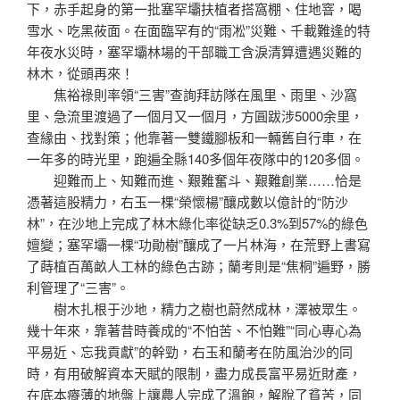
下，赤手起身的第一批塞罕壩扶植者搭窩棚、住地窨，喝
雪水、吃黑莜面。在面臨罕有的“雨凇”災難、千載難逢的特
年夜水災時，塞罕壩林場的干部職工含淚清算遭遇災難的
林木，從頭再來！
焦裕祿則率領“三害”查詢拜訪隊在風里、雨里、沙窩
里、急流里渡過了一個月又一個月，方圓跋涉5000余里，
查緣由、找對策；他靠著一雙鐵腳板和一輛舊自行車，在
一年多的時光里，跑遍全縣140多個年夜隊中的120多個。
迎難而上、知難而進、艱難奮斗、艱難創業……恰是
憑著這股精力，右玉一棵“榮懷楊”釀成數以億計的“防沙
林”，在沙地上完成了林木綠化率從缺乏0.3%到57%的綠色
嬗變；塞罕壩一棵“功勛樹”釀成了一片林海，在荒野上書寫
了蒔植百萬畝人工林的綠色古跡；蘭考則是“焦桐”遍野，勝
利管理了“三害”。
樹木扎根于沙地，精力之樹也蔚然成林，澤被眾生。
幾十年來，靠著昔時養成的“不怕苦、不怕難”“同心專心為
平易近、忘我貢獻”的幹勁，右玉和蘭考在防風治沙的同
時，有用破解資本天賦的限制，盡力成長富平易近財產，
在底本瘠薄的地盤上讓農人完成了溫飽，解脫了貧苦，同