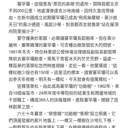
塞罕壩，這個意為“漂亮的高嶺”的處所，間隔首都北京
不到200公里，地處渾善達克沙地南緣。因持久濫伐等緣
由，在新中國成立初期塞罕壩已成為“飛鳥無棲樹，黃沙遮
天日”的風沙通道，風起沙移，對首都而言就像是“站在屋頂
向院里揚沙子”。
要守護美妙家園，必需讓塞罕壩長起樹來。但在黃沙
遍地、嚴寒瘠薄的塞罕壩，可否種出樹是個宏大的問號。
1961年冬天，時任林業部公營林場治理總局副局長劉琨帶
隊前去塞罕壩勘查。策馬于雪窖冰天的茫茫荒野，遠處一
棵孤單的落葉松忽然映進視線，走近一看，他驚嘆道：“這
棵松樹少說也有150年。這是活的標本，證實塞罕壩可以長
出參天年夜樹。明天有一棵松，今天就會有億萬棵松。”
這棵落葉松，由此成為塞罕壩的“功勛樹”。1962年，來
自18個省區市、24所年夜中專院校的結業生和周邊地域的
干部職工，構成369人的扶植雄師，進駐塞罕壩，開啟了造
林創業之旅。
六七十年曩昔，“榮懷楊”“功勛樹”“焦桐”挺立照舊。它
們頂風發展的那片地盤上，一棵又一棵樹在沙地扎下根，
一群群蒼生也在新家園扎下根；在植綠護綠的過程中，家