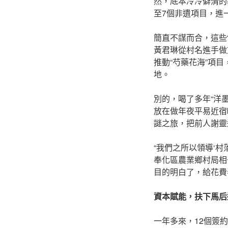
然，底本冷冷僻清的
至7個非遺項目，進
簡直不謀而合，這些“
黃君琳從村名進手做
推動“芍藥花海”項
地。
別的，喝了多年“洋
放在做年夜平易近宿b
謎之旅，把前人謝靈
“我們之所以領導‘
奉化區農業鄉村局相
目的明白了，給花費
資本賦能，扶下馬后
一年多來，12個簽