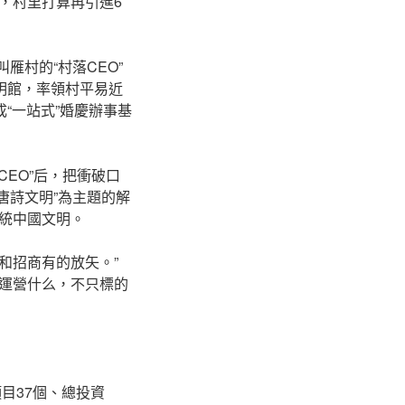
，村里打算再引進6
雁村的“村落CEO”
明館，率領村平易近
“一站式”婚慶辦事基
CEO”后，把衝破口
唐詩文明”為主題的解
統中國文明。
和招商有的放矢。”
運營什么，不只標的
目37個、總投資