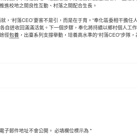
推進校地之間良性互動、村落之間配合生長。
而就，‘村落CEO’要害不是引，而是在于育。”奉化區委相干擔任
已各自迸收回滿滿活氣。下一個步驟，奉化將持續以鄉村個人工
途徑
包養
，出臺系列支撐舉動，培養高水準的“村落CEO”步隊
電子郵件地址不會公開。
必填欄位標示為
*