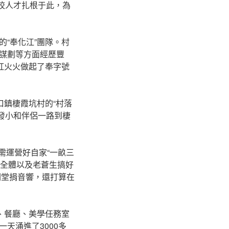
高校人才扎根于此，為
“奉化江”團隊。村
謀劃等方面經歷豐
紅火火做起了奉字號
口鎮棲霞坑村的“村落
著發小和伴侶一路到棲
需運營好自家“一畝三
人全體以及老蒼生搞好
祠堂捐音響，還打算在
、餐廳、美學任務室
天涌進了3000多