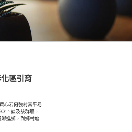
奉化區引育
費心若何強村富平易
O”。談及該群體，
返鄉進鄉，到鄉村遼