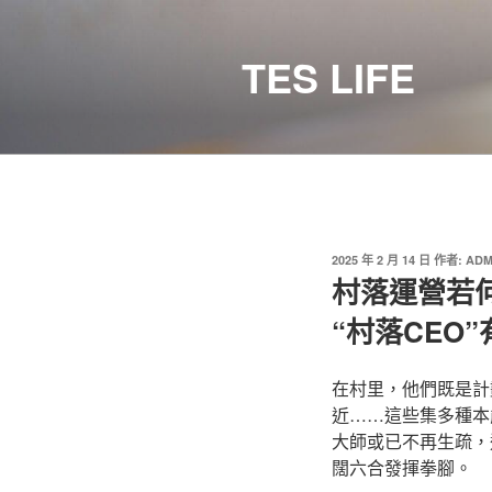
跳
至
TES LIFE
主
要
內
容
發
2025 年 2 月 14 日
作者:
ADM
佈
村落運營若
於
“村落CEO
在村里，他們既是計
近……這些集多種本
大師或已不再生疏，
闊六合發揮拳腳。