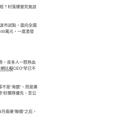
經？村落運營究竟該
寧波市試點，面向全國
00萬元，一度激發
為奇，良多人一腔熱血
養網比擬
CEO”早已不
不是“海選”，而是廣
持“好團隊優先、至公
月兩邊“聯婚”之后，