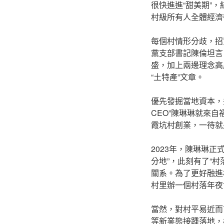
很快進進“甜美期”
村級所有人全體經濟
每個村情形分歧，招
黨支部書記陳倫坦言
盛，加上兩邊理念高
“土特產”文章。
優先發掘當地資本，
CEO”陳琳琳就來
霞坑村創業，一待就
2023年，陳琳琳
分地”，此刻有了“
關系。為了更好融進
村里辦一個村落年夜
當然，對村平易近而
等新業態接踵落地，