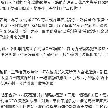
村所有人全體均勻年增收60萬元，輔助處理閑置休息力失業160
O”都干得如火如荼，秘笈在于奉化打好“三張牌”。
表現，為了讓“村落CEO”可以或許年夜展身手，起首是“政策牌”
據規定，他們簽約后有3年孵化期，除了每年20萬元的底薪，還
例賜與嘉獎。除此之外，區里還發布“農業創業貸”等6款惠農金融
破解錢從哪來的題目。
。對此，奉化專門成立了“村落CEO同盟”，變同仇敵愾為抱團取熱
有啥好經歷、有何好資本，互通有無，甚至碰到了波折和艱苦，
暖和，王韓含感歎萬分，每次餐與加入完所有人全體運動，都直
rnet吸引流量的實際題目，一場“腦筋風暴”后，就啟示了她摸索“線
處理計劃，公然引來了收集流量。
一起配合牌”。村落運營并非簡略辦運動，而是一個體系工程，需
“村落CEO”天然難成事。對此，奉化不遺余力，借助高校智庫
研討團隊奉化任務站，經由過程舉行運營計劃跑馬交鋒、主題沙