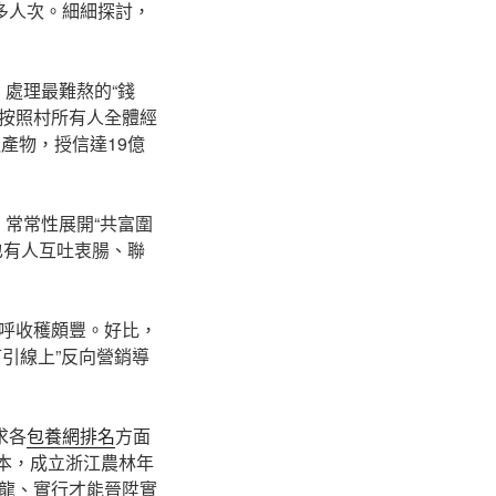
0多人次。細細探討，
，處理最難熬的“錢
會按照村所有人全體經
產物，授信達19億
，常常性展開“共富圍
也有人互吐衷腸、聯
呼收穫頗豐。好比，
下引線上”反向營銷導
求各
包養網排名
方面
資本，成立浙江農林年
龍、實行才能晉陞實