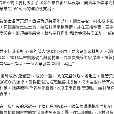
，結果不竭：勝利吸引了10余名來自復旦年夜學、同濟年夜學等
帶來超180萬元的運營性支出。
賢納士各有其道。西塢街道蔣家池頭村，則更喜愛一向扎根本地的
，這個團隊土生土長，熟稔村情平易近情，并在直播電商、宣揚
度契合，無須幾多磨合，就敏捷打造出“和美金溪共富工坊”，紅
并不料味著對“外來的僧人”緊閉年夜門，要害是怎么挑對人。溪
自福建，2018年末機緣偶合離開村里，武斷賣失落老家房車，拉
是6年。是以，一伙人早就是“新村平易近”。
正式掛帥成為“運營官”。成分一變，視角完整分歧。她坦言，曩昔只
村落CEO”的頭銜，就得把眼光拓寬至整村成長，必需要跟村所有
村落，她持續舉行“雀神年夜賽”“地瓜王爭霸賽”等運動，給村落
食堂。
言，最年夜的承認來自“腰包兒”興起來。跟著陳琳琳把平易近宿
棲霞坑這個古村的客流量也被不竭引爆。往年淡季時，小村最多一