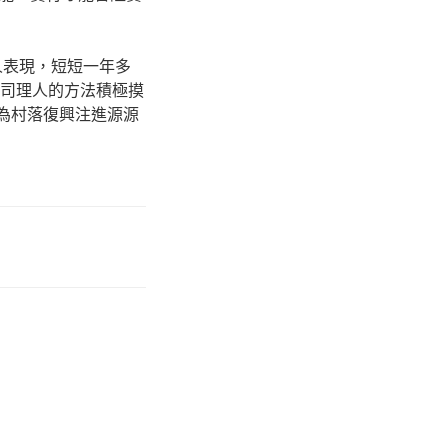
人表現，短短一年多
作司理人的方法積極摸
，為村落復興注進源源