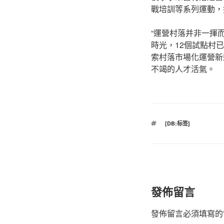
戰培訓等系列運動，
“運營村落并非一揮
時光，12個試點村
索村落市場化運營新
不竭的人才活氣。
標
[DB:标签]
籤
發佈留言
發佈留言必須填寫的