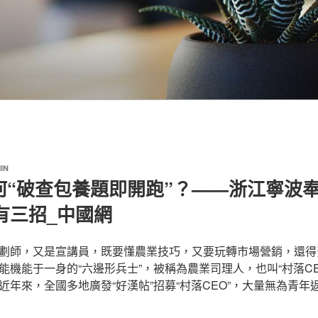
IN
何“破查包養題即開跑”？——浙江寧波
”有三招_中國網
劃師，又是宣講員，既要懂農業技巧，又要玩轉市場營銷，還得
能機能于一身的“六邊形兵士”，被稱為農業司理人，也叫“村落CE
近年來，全國多地廣發“好漢帖”招募“村落CEO”，大量無為青年