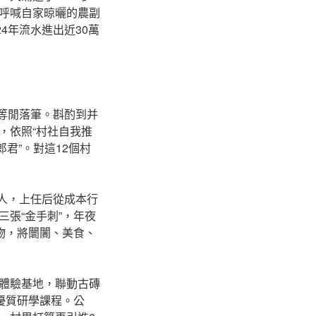
呼喊自家晾曬的農副
4年流水進出近30萬
不等閒落筆。斟酌到并
，依照“村社自我推
君”。對這12個村
承人，上任后從成本行
張“金手刺”，年夜
物，將闤闠、美食、
體驗基地，聯動古磚
優質研學課程。公