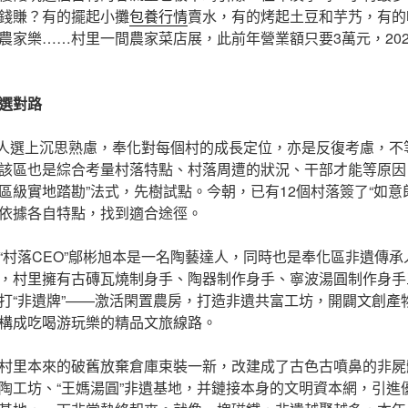
錢賺？有的擺起小攤
包養行情
賣水，有的烤起土豆和芋艿，有的
農家樂……村里一間農家菜店展，此前年營業額只要3萬元，202
選對路
”的人選上沉思熟慮，奉化對每個村的成長定位，亦是反復考慮，
該區也是綜合考量村落特點、村落周遭的狀況、干部才能等原因
區級實地踏勘”法式，先樹試點。今朝，已有12個村落簽了“如意郎
依據各自特點，找到適合途徑。
“村落CEO”鄔彬旭本是一名陶藝達人，同時也是奉化區非遺傳
，村里擁有古磚瓦燒制身手、陶器制作身手、寧波湯圓制作身手三
打“非遺牌”——激活閑置農房，打造非遺共富工坊，開闢文創產
構成吃喝游玩樂的精品文旅線路。
村里本來的破舊放棄倉庫束裝一新，改建成了古色古噴鼻的非屍
陶工坊、“王媽湯圓”非遺基地，并鏈接本身的文明資本網，引進