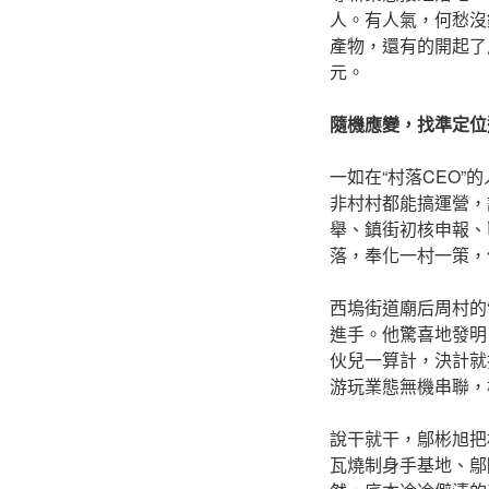
人。有人氣，何愁沒
產物，還有的開起了
元。
隨機應變，找準定位
一如在“村落CEO
非村村都能搞運營，
舉、鎮街初核申報、
落，奉化一村一策，
西塢街道廟后周村的
進手。他驚喜地發明
伙兒一算計，決計就
游玩業態無機串聯，
說干就干，鄔彬旭把
瓦燒制身手基地、鄔