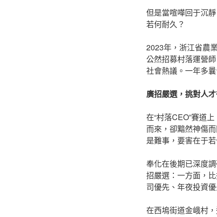
但是當喧嘩回于沉靜
若何耐久？
2023年，浙江省
公然招募村落運營師
社會熱議。一年多曩
廣招嚴選，挑對人才
在“村落CEO”賽
而來，卻黯然神傷而
是難事，要害在于若
奉化在後期已深度調
招嚴選：一方面，比
司優先、年夜投資優
在西塢街道金峨村，這