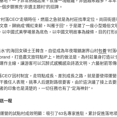
基地，一下非常熱絡起來。就像一塊磁鐵，非遺越聚越多，本年
一個步驟擦亮“非遺主題村”的招牌。
村落CEO”走頓時任，燃眉之急就是為村莊找準定位。尚田街道叫
文章，歸納成“燭紅束薪，叫雁于回”，于是建了一座小型婚俗文
目，以中國式美學場景為底色，以中國文明故事為線條，目的打形成
墨水”的海回女碩士王韓含，自從成為年夜堰鎮謝界山村
包養
“村落
rand，打造農文旅特點IP上。她的做法是，為村莊量身打造以“
運作主線，讓游客可以沉醉式感觸感染詩酒文明、六藝射箭等傳
村落CEO’因村制宜，走特點成長、差別成長之路，就是要使得運營
干擔任人表現，挑準人后選對路很要害，由於這決議了接上去要
者的印象也是清楚的，一切任務也有了“定海神針”。
送一程
約運營的試點村成效明顯：吸引了63名專家進駐，累計促進落地項