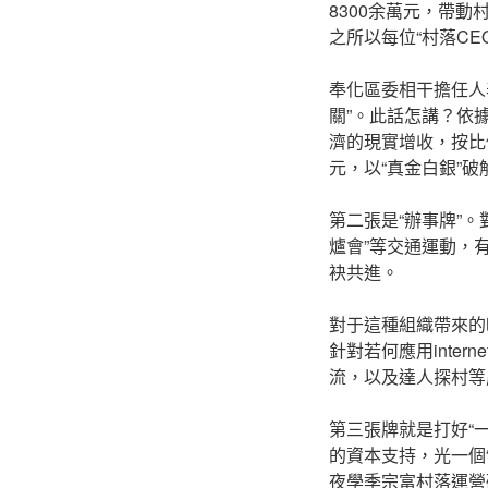
8300余萬元，帶動
之所以每位“村落CE
奉化區委相干擔任人
關”。此話怎講？依
濟的現實增收，按比
元，以“真金白銀”
第二張是“辦事牌”
爐會”等交通運動，
袂共進。
對于這種組織帶來的
針對若何應用inte
流，以及達人探村等
第三張牌就是打好“
的資本支持，光一個
夜學季宗富村落運營