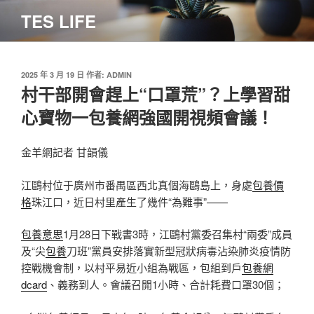
跳
TES LIFE
至
主
要
內
發
2025 年 3 月 19 日
作者:
ADMIN
佈
村干部開會趕上“口罩荒”？上學習甜
容
於
心寶物一包養網強國開視頻會議！
金羊網記者 甘韻儀
江鷗村位于廣州市番禺區西北真個海鷗島上，身處
包養價
格
珠江口，近日村里產生了幾件“為難事”——
包養意思
1月28日下戰書3時，江鷗村黨委召集村“兩委”成員
及“尖
包養
刀班”黨員安排落實新型冠狀病毒沾染肺炎疫情防
控戰機會制，以村平易近小組為戰區，包組到戶
包養網
dcard
、義務到人。會議召開1小時、合計耗費口罩30個；