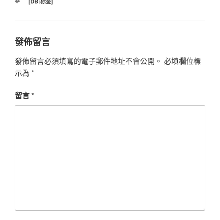
標
[DB:标签]
籤
發佈留言
發佈留言必須填寫的電子郵件地址不會公開。
必填欄位標
示為
*
留言
*