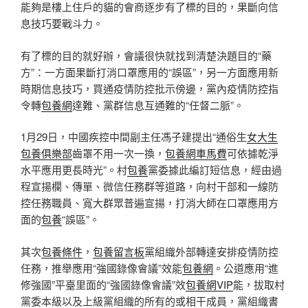
能夠是樓上住戶的貓的會商逐步有了標的目的，果斷向信
息技巧要戰斗力。
有了標的目的就好辦，會議很快就找到清楚決題目的“藥
方”：一方面果斷打消口罩應用的“誤區”，另一方面應用新
時期信息技巧，買通疫情防控批示傍邊，黨內疫情防控指
令轉
包養網
達難、黨群信息互通難的“任督二脈”。
1月29日，中國疾控中間副主任馮子建提出“通俗生
女大生
包養俱樂部
齒罩不用一次一換，
包養網車馬費
可依據乾淨
水平應用更長時光”。村
包養
黨委據此編訂短信息，經由過
程宣揚欄、傳單、微信任務群等道路，向村干部和一線防
控任務職員、寬大群眾普遍宣揚，打消大師在口罩應用方
面的
包養
“誤區”。
其次
包養條件
，
包養留言板
黨組織外部轉達安排疫情防控
任務，推舉應用“強國錄像會議”效能
包養網
。公道應用“進
修強國”平臺里面的“強國錄像會議”效
包養網VIP
能，拔取村
黨委本級以及上級黨組織的所有的或相干成員，黨組織書