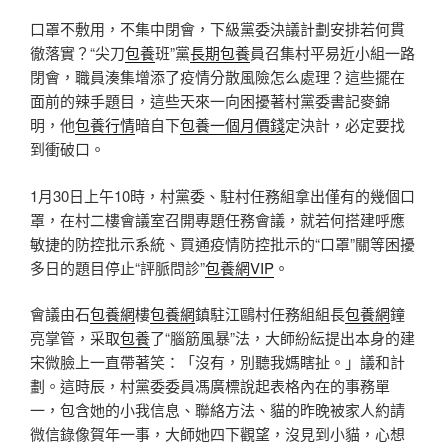
口罩不敷用，不集中閉會，下級黨委決議計劃安排若何貫
徹落實？“尖刀
包養
班”黨
長期包養
員召集村平易近小組一路
閉會，職員湊集增添了疫情分散風險怎么處理？這些擺在
面前的辣手題目，這些天來一向困擾著村黨委書記麥錦
明，他
包養行情
暗自下
包養一個月價錢
定決計，必定要找
到衝破口。
1月30日上午10時，村黨委、駐村任務組拿出僅有的幾個口
罩，在村二樓會議室召開專題任務會議，就若何搭建呼應
敏捷的防控批示系統、買通疫情防控批示的“口罩”關等困擾
多日的題目停止“評脈問診”
包養網VIP
。
會議由石
包養網
樓
包養網
鎮駐江鷗村任務組組長
包養網
鐘
亮掌管，采取
包養
了“腦筋風暴”法，大師紛紜提出本身的建
宋微臉上一直帶著笑：「沒有，別聽我媽瞎扯。」議和計
劃。這時辰，村黨委委員馮廣標說起表格內在的事務單
一，包含她的小我信息、聯絡方法、貓的昨晚被家人約請
微信錄像賀年一事，大師她四下觀望，沒見到小貓，心想