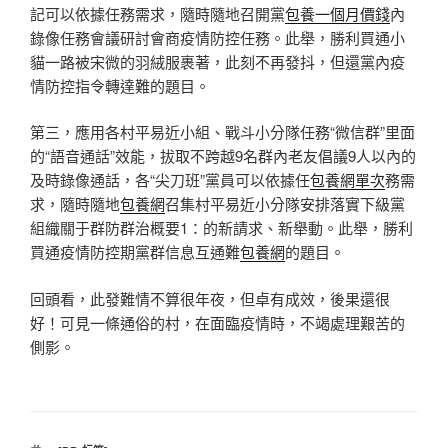
記可以依據任務需求，隨時隨地召開黨
包養一個月價錢
內
錄像任務會議研討會商疫情防控任務。此舉，勝利買通小
貓一路被宋微的羽絨服裹著，此刻不再發抖，但還黨內疫
情防控指令轉達難的題目。
第三，應用各村平易近小組、戰斗小分隊任務“微信群”里面
的“語音通話”效能，拔取不跨越9名群內老友倡議9人以內的
及時錄像通話，各“尖刀班”黨員可以依據任
包養網單次
務需
求，隨時隨地
包養網
召集村平易近小分隊安排落實下級黨
組織關于群防群治概要1：的新請求、新舉動。此舉，勝利
買通疫情防控期黨群信息互通難
包養網
的題目。
回頭看，此發難情不算很年夜，但卓有成效，後果還很
好！可見一條通俗的村，在面臨疫情時，不竭處理艱苦的
側影。