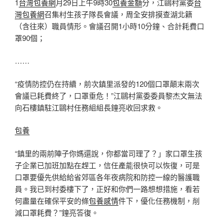
1
台灣包養網
月29日上午9時30
包養金額
分，江鷗村黨委
台
灣包養網
召集村生孩子隊長會議，周全安排摸查湖北籍
（含往來）職員情形。會議召開1小時10分鐘、合計耗費口
罩90個；
……
“疫情防控仍在持續，前次鎮里派發的120個口罩顛末兩次
會議已耗費終了，口罩垂危！”江鷗村黨委委員黎杰文無法
向石樓鎮駐江鷗村任務組組長鐘亮收回求救。
包養
“鎮里的兩前陣子你媽還說，你都當司理了？」家口罩生孩
子企業已加班加點在趕工，信任產能很快可以恢復，可是
口罩要優先供給給省郊區各年夜病院和防控一線的醫護職
員。我已到村委樓下了，正好和你們一路想想措施，看若
何盡量在確保平安的條
包養感情
件下，優化任務機制，削
減口罩耗費？”鐘亮答復。