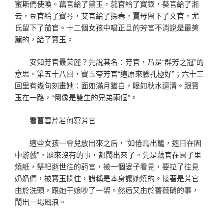
蜜斯們使喚。藕官給了黛玉，蕊官給了寶釵，葵官給了湘
云，豆官給了寶琴，艾官給了探春，賈母留下了文官，尤
氏留下了茄官。十二個女孩中唱正旦的芳官不消說是最美
麗的，給了寶玉。
安知芳官最美麗？先說其名：芳官，乃是“群芳之冠”的
意思。第五十八回，寶玉夸芳官“這原來臉孔極好”；六十三
回里有幾句刻畫她：面如滿月猶白，眼如秋水還清。跟寶
玉在一路，“倒像是雙生的兄弟兩個”。
看曹雪芹若何寫芳官
這些女孩一會兒放出來之后，“如倦鳥出籠，逐日在園
中游戲”，歷來沒有的事，都鬧出來了。先是藕官在園子里
燒紙，祭祀逝世往的菂官，被一個婆子看見，要拉了往見
奶奶們，被寶玉攔住，謊稱是本身讓她燒的。接著是芳官
由於洗頭，跟她干娘吵了一架。然后又由於薔薇硝的事，
鬧出一場風浪。