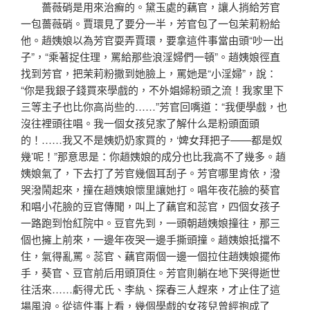
薔薇硝是用來治癬的。黛玉處的藕官，讓人捎給芳官
一包薔薇硝。賈環見了要分一半，芳官包了一包茉莉粉給
他。趙姨娘以為芳官耍弄賈環，要拿這件事當由頭“吵一出
子”，“乘著捉住理，罵給那些浪淫婦們一頓”。趙姨娘徑直
找到芳官，把茉莉粉撒到她臉上，罵她是“小淫婦”，說：
“你是我銀子錢買來學戲的，不外娼婦粉頭之流！我家里下
三等主子也比你高尚些的……”芳官回嘴道：“我便學戲，也
沒往裡頭往唱。我一個女孩兒家了解什么是粉頭面頭
的！……我又不是姨奶奶家買的，‘婢女拜把子——都是奴
幾’呢！”那意思是：你趙姨娘的成分也比我高不了幾多。趙
姨娘氣了，下去打了芳官幾個耳刮子。芳官哪里肯依，潑
哭潑鬧起來，撞在趙姨娘懷里讓她打。唱年夜花臉的葵官
和唱小花臉的豆官傳聞，叫上了藕官和蕊官，四個女孩子
一路跑到怡紅院中。豆官先到，一頭朝趙姨娘撞往，那三
個也擁上前來，一邊年夜哭一邊手撕頭撞。趙姨娘抵擋不
住，氣得亂罵。蕊官、藕官兩個一邊一個拉住趙姨娘擺佈
手，葵官、豆官前后用頭頂住。芳官則躺在地下哭得逝世
往活來……虧得尤氏、李紈、探春三人趕來，才止住了這
場風浪。從這件事上看，幾個學戲的女孩兒曾經抱成了