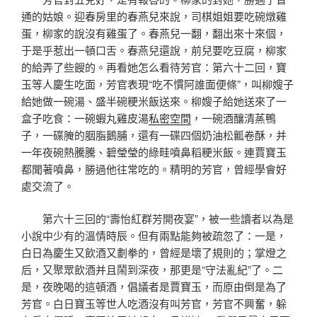
通的姑娘。迎春房里的春燕兒來說，司棋姐姐要吃碗燉雞
蛋，柳家的說沒有雞蛋了。春燕兒一翻，翻出來十來個，
于是乎惹出一頓口舌。春燕兒還說，前兒要吃豆腐，柳家
的給弄了些餿的。再看她怎么看待芳官：第六十二回，寶
玉等人慶生吃面，芳官表現“吃不慣阿誰面便條”，叫柳嫂子
給她做一碗湯、盛半碗粳米飯送來。柳嫂子給她送來了一
盒子吃食：一碗蝦丸雞皮湯
私密空間
，一碗酒釀清蒸鴨
子，一碟腌的胭脂鵝脯，還有一碟四個奶油松瓤卷酥，并
一年夜碗熱騰騰、碧瑩瑩的綠畦噴鼻稻粳米飯。連賈寶玉
都聞著噴鼻，勝過他往常吃的。精明的芳官，曾經學會好
處交流了。
第六十三回的“壽怡紅群芳開夜宴”，被一些讀者以為是
小說中少有的溫情時辰。但有兩點能夠被疏忽了：一是，
白日為慶生又飲酒又劃拳的，曾經是壞了規則的；掌燈之
后，又聚眾飲酒并且鬧到深夜，那更是“守法亂紀”了。二
是，夜晚喝的這頓酒，倡議者是賈寶玉，而原由倒是為了
芳官。白日寶玉等世人吃酒沒有叫芳官，芳官不興奮，躲