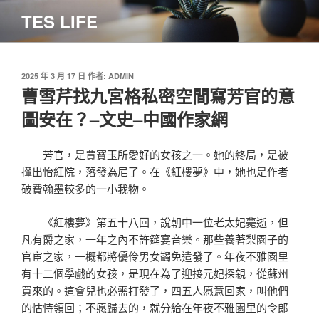
跳
TES LIFE
至
主
要
內
發
2025 年 3 月 17 日
作者:
ADMIN
佈
曹雪芹找九宮格私密空間寫芳官的意
容
於
圖安在？–文史–中國作家網
芳官，是賈寶玉所愛好的女孩之一。她的終局，是被
攆出怡紅院，落發為尼了。在《紅樓夢》中，她也是作者
破費翰墨較多的一小我物。
《紅樓夢》第五十八回，說朝中一位老太妃薨逝，但
凡有爵之家，一年之內不許筵宴音樂。那些養著梨園子的
官宦之家，一概都將優伶男女蠲免遣發了。年夜不雅園里
有十二個學戲的女孩，是現在為了迎接元妃探親，從蘇州
買來的。這會兒也必需打發了，四五人愿意回家，叫他們
的怙恃領回；不愿歸去的，就分給在年夜不雅園里的令郎