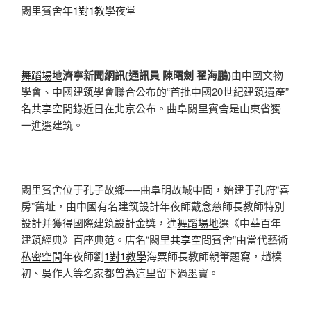
闕里賓舍年
1對1教學
夜堂
舞蹈場地
濟寧新聞網訊(通訊員 陳曙劍 翟海鵬)
由中國文物
學會、中國建筑學會聯合公布的“首批中國20世紀建筑遺產”
名
共享空間
錄近日在北京公布。曲阜闕里賓舍是山東省獨
一進選建筑。
闕里賓舍位于孔子故鄉──曲阜明故城中間，始建于孔府“喜
房”舊址，由中國有名建筑設計年夜師戴念慈師長教師特別
設計并獲得國際建筑設計金獎，進
舞蹈場地
選《中華百年
建筑經典》百座典范。店名“闕里
共享空間
賓舍”由當代藝術
私密空間
年夜師劉
1對1教學
海粟師長教師親筆題寫，趙樸
初、吳作人等名家都曾為這里留下過墨寶。