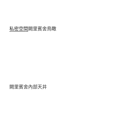
私密空間
闕里賓舍鳥瞰
闕里賓舍內部天井