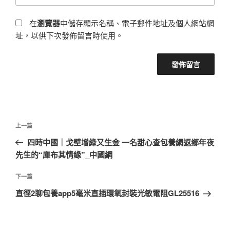
在
瀏覽器
中儲存顯示名稱、電子郵件地址及個人網站網
址，以供下次發佈留言時使用。
文
上
上一篇
章
一
四時中國｜戈壁增綠又生金 一名甜心查包養網返鄉年夜
導
篇
先生的“庫布其情緣”_中國網
覽
文
章
下
下一篇
一
直徑2聊包養app5毫米直插環氧封裝光敏電阻GL25516
篇
文
章