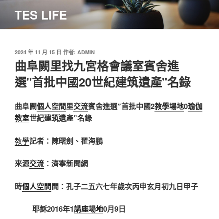
跳
TES LIFE
至
主
要
內
發
2024 年 11 月 15 日
作者:
ADMIN
佈
曲阜闕里找九宮格會議室賓舍進
容
於
選"首批中國20世紀建筑遺產"名錄
曲阜闕
個人空間
里
交流
賓舍進選”首批中國2
教學場地
0
瑜伽
教室
世紀建筑遺產”名錄
教學
記者：陳曙劍、翟海鵬
來源
交流
：濟寧新聞網
時
個人空間
間：孔子二五六七年歲次丙申玄月初九日甲子
耶穌2016年1
講座場地
0月9日