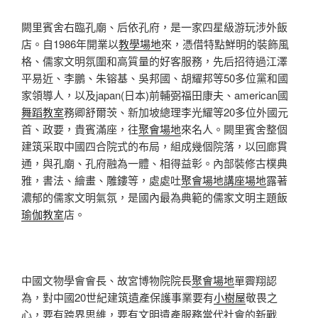
闕里賓舍右臨孔廟、后依孔府，是一家四星級游玩涉外飯
店。自1986年開業以
教學場地
來，憑借特點鮮明的裝飾風
格、儒家文明氛圍和高質量的好客服務，先后招待過江澤
平易近、李鵬、朱镕基、吳邦國、胡耀邦等50多位黨和國
家領導人，以及japan(日本)前輔弼福田康夫、american國
舞蹈教室
務卿舒爾茨、新加坡總理李光耀等20多位外國元
首、政要，貴賓滿座，往
聚會場地
來名人。闕里賓舍整個
建筑采取中國四合院式的布局，組成幾個院落，以回廊貫
通，與孔廟、孔府融為一體、相得益彰。內部裝修古樸典
雅，書法、繪畫、雕鏤等，處處吐
聚會場地
講座場地
露著
濃郁的儒家文明氣氛，是國內最為典範的儒家文明主題飯
瑜伽教室
店。
中國文物學會會長、故宮博物院院長
聚會場地
單霽翔認
為，對中國20世紀建筑遺產保護事業要有
小樹屋
敬畏之
心，要有跨界思維，要有文明遺產服務當代社會的新戰