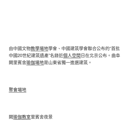
由中國文物
教學場地
學會、中國建筑學會聯合公布的“首批
中國20世紀建筑遺產”名錄近
個人空間
日在北京公布。曲阜
闕里賓舍
瑜伽場地
是山東省獨一進選建筑。
聚會場地
闕
瑜伽教室
里賓舍夜景