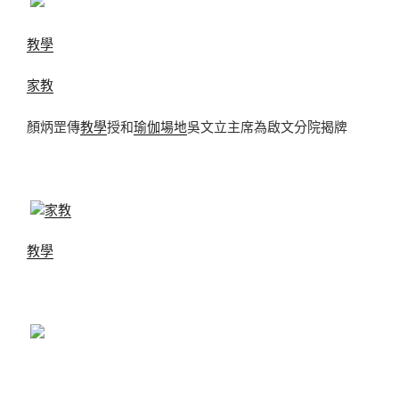
教學
家教
顏炳罡傳
教學
授和
瑜伽場地
吳文立主席為啟文分院揭牌
家教
教學