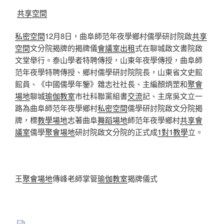
共享空間
私密空間
12月8日，曲阜師范年夜學鄉村儒學研討院啟
共享
空間
文分院揭牌的揭牌儀
會議室出租
式在聊城啟文書院啟
文堂舉行。泰山學者特聘傳授，山東年夜學傳授，曲阜師
范年夜學特聘傳授、鄉村儒學研討院院長，山東省文史館
館員、《中國儒學年鑒》雜志社社長、主編顏炳罡和
聚會
場地
聊城
瑜伽教室
市社科聯黨組書
交流
記、主席吳文立一
路為曲阜師范年夜學鄉村
私密空間
儒學研討院啟文分院揭
牌，標
教學場地
志著曲阜
舞蹈場地
師范年夜學鄉村
共享會
議室
儒學
聚會場地
研討院啟文分院的正式成
1對1教學
立。
王
聚會場地
傳峰老師掌管
瑜伽教室
揭牌儀式