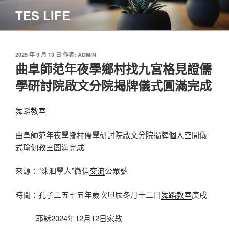
跳
TES LIFE
至
主
要
內
發
2025 年 3 月 13 日
作者:
ADMIN
佈
曲阜師范年夜學鄉村找九宮格見證儒
容
於
學研討院啟文分院揭牌儀式圓滿完成
舞蹈教室
曲阜師范年夜學鄉村儒學研討院啟文分院揭牌
個人空間
儀
式
瑜伽教室
圓滿完成
來源：“洙泗學人”微信
交流
公眾號
時間：孔子二五七五年歲次甲辰冬月十二日
舞蹈教室
庚戌
耶穌2024年12月12日
家教