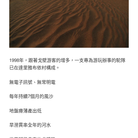
1998年，跟著戈壁游客的增多，一支專為游玩辦事的駝隊
已在達里雅布依村構成。
無電子訊號、無常明電
每年持續7個月的風沙
地盤瘠薄產出低
旱澇貫串全年的河水