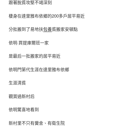
跟著脫貧攻堅不竭深刻
棲身在達里雅布依鄉的200多戶居平易近
分批搬到了易地扶
包養
貧搬家安頓點
依明·買提庫爾班一家
是最后一批搬家的居平易近
依明門第代生涯在達里雅布依鄉
生涯清貧
觀賞過新村后
依明驚喜地看到
新村里不只有黌舍、有衛生院