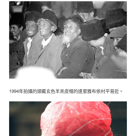
1994年拍攝的頭戴玄色羊羔皮帽的達里雅布依村平易近。