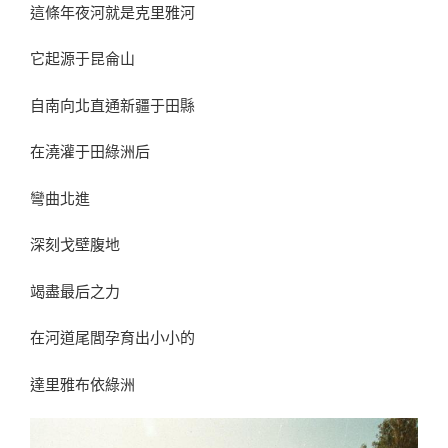
這條年夜河就是克里雅河
它起源于昆侖山
自南向北直通新疆于田縣
在澆灌于田綠洲后
彎曲北進
深刻戈壁腹地
竭盡最后之力
在河道尾閭孕育出小小的
達里雅布依綠洲