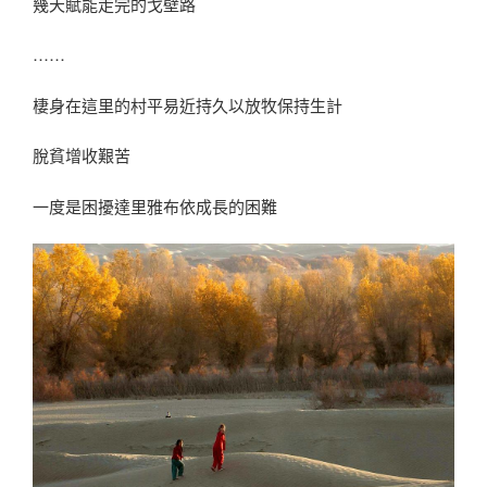
幾天賦能走完的戈壁路
……
棲身在這里的村平易近持久以放牧保持生計
脫貧增收艱苦
一度是困擾達里雅布依成長的困難