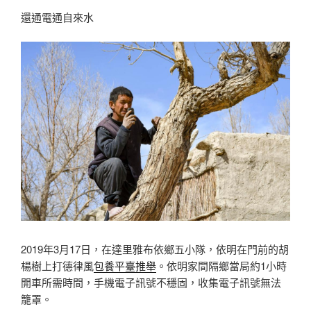
還通電通自來水
2019年3月17日，在達里雅布依鄉五小隊，依明在門前的胡
楊樹上打德律風
包養平臺推舉
。依明家間隔鄉當局約1小時
開車所需時間，手機電子訊號不穩固，收集電子訊號無法
籠罩。