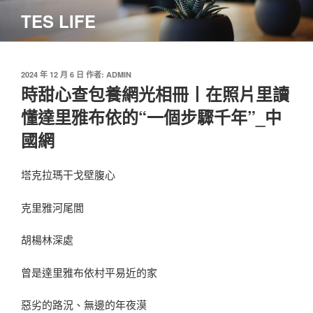
跳
TES LIFE
至
主
要
內
發
2024 年 12 月 6 日
作者:
ADMIN
佈
時甜心查包養網光相冊丨在照片里讀
容
於
懂達里雅布依的“一個步驟千年”_中
國網
塔克拉瑪干戈壁腹心
克里雅河尾閭
胡楊林深處
曾是達里雅布依村平易近的家
惡劣的路況、無邊的年夜漠