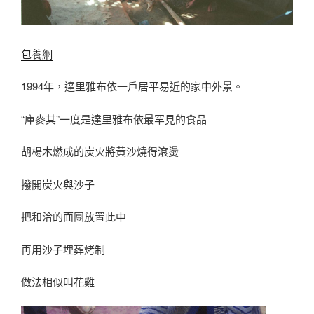
包養網
1994年，達里雅布依一戶居平易近的家中外景。
“庫麥其”一度是達里雅布依最罕見的食品
胡楊木燃成的炭火將黃沙燒得滾燙
撥開炭火與沙子
把和洽的面團放置此中
再用沙子埋葬烤制
做法相似叫花雞