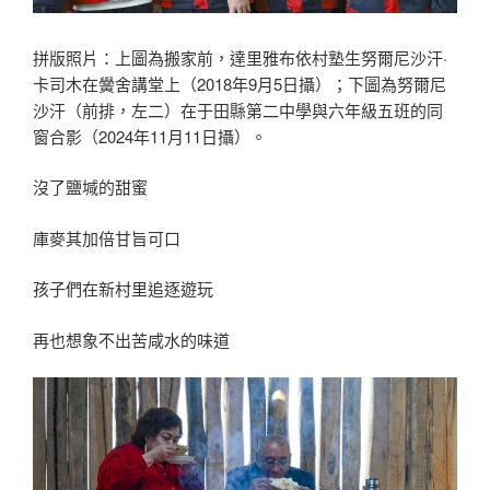
拼版照片：上圖為搬家前，達里雅布依村塾生努爾尼沙汗·
卡司木在黌舍講堂上（2018年9月5日攝）；下圖為努爾尼
沙汗（前排，左二）在于田縣第二中學與六年級五班的同
窗合影（2024年11月11日攝）。
沒了鹽堿的甜蜜
庫麥其加倍甘旨可口
孩子們在新村里追逐遊玩
再也想象不出苦咸水的味道