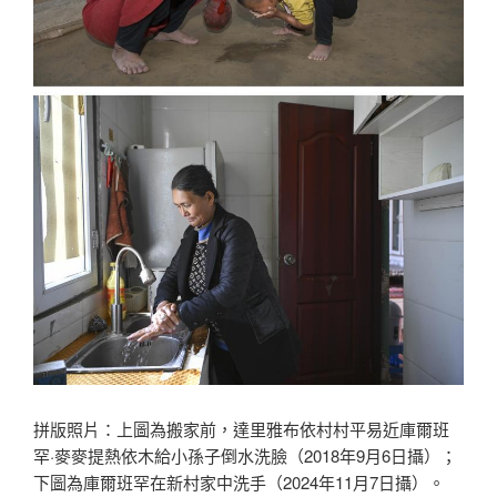
拼版照片：上圖為搬家前，達里雅布依村村平易近庫爾班
罕·麥麥提熱依木給小孫子倒水洗臉（2018年9月6日攝）；
下圖為庫爾班罕在新村家中洗手（2024年11月7日攝）。