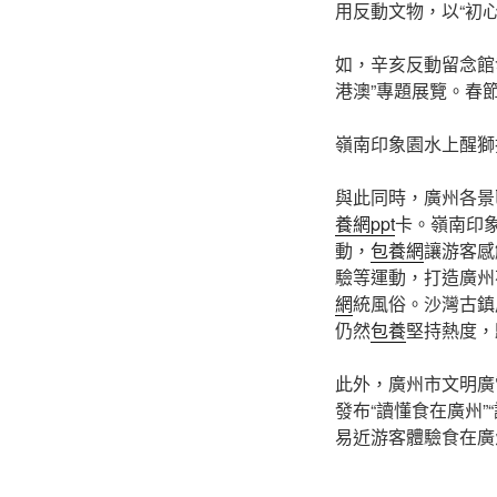
用反動文物，以“初
如，辛亥反動留念館發
港澳”專題展覽。春節
嶺南印象園水上醒獅
與此同時，廣州各景
養網ppt
卡。嶺南印
動，
包養網
讓游客感
驗等運動，打造廣州
網
統風俗。沙灣古鎮
仍然
包養
堅持熱度，
此外，廣州市文明廣
發布“讀懂食在廣州”
易近游客體驗食在廣