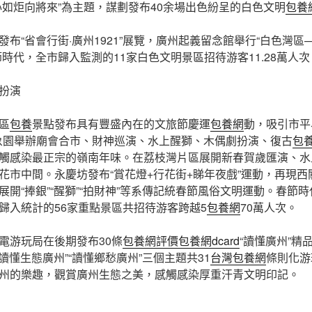
心如炬向將來”為主題，謀劃發布40余場出色紛呈的白色文明
包養
布“省會行街·廣州1921”展覽，廣州起義留念館舉行“白色灣
時代，全市歸入監測的11家白色文明景區招待游客11.28萬人次
扮演
區
包養
景點發布具有豐盛內在的文旅節慶運
包養網
動，吸引市平
象園舉辦廟會合市、財神巡演、水上醒獅、木偶劇扮演、復古
包
觸感染最正宗的嶺南年味。在荔枝灣片區展開新春賀歲匯演、水
花市中間。永慶坊發布“賞花燈+行花街+睇年夜戲”運動，再現西
展開“捧銀”“醒獅”“拍財神”等系傳記統春節風俗文明運動。春節
歸入統計的56家重點景區共招待游客跨越5
包養網
70萬人次。
電游玩局在後期發布30條
包養網評價
包養網dcard
“讀懂廣州”精
“讀懂生態廣州”“讀懂鄉愁廣州”三個主題共31
台灣包養網
條則化游
州的樂趣，觀賞廣州生態之美，感觸感染厚重汗青文明印記。