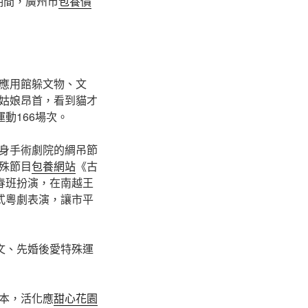
天期間，廣州市
包養價
應用館躲文物、文
姑娘昂首，看到貓才
動166場次。
身手術劇院的綢吊節
殊節目
包養網站
《古
春班扮演，在南越王
式粵劇表演，讓市平
文、先婚後愛特殊運
本，活化應
甜心花園