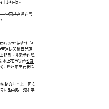
網比較
運動。
區——中國共產黨在粵
。
易近游客“花式”打
包
養管道
快閃跳舞等運
上節目、非遺手作體
關水上花市等傳
包養
時代，廣州市重要景區
品線路的基本上，再次
玩精品線路，讓市平