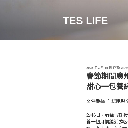
跳
至
TES LIFE
主
要
內
容
發
2025 年 3 月 19 日
作者:
ADM
佈
春節期間廣
於
甜心一包養網
文
包養
/圖 羊城晚報
2月6日，春節假期
養一個月價錢
近游客