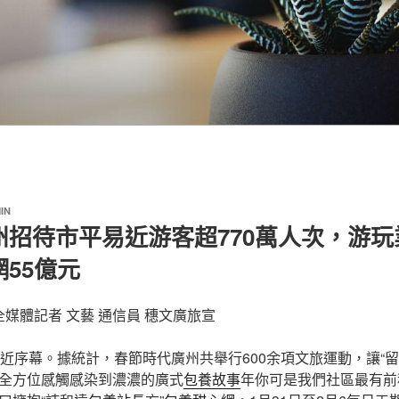
IN
州招待市平易近游客超770萬人次，游
55億元
全媒體記者 文藝 通信員 穗文廣旅宣
接近序幕。據統計，春節時代廣州共舉行600余項文旅運動，讓“留
全方位感觸感染到濃濃的廣式
包養故事
年你可是我們社區最有前