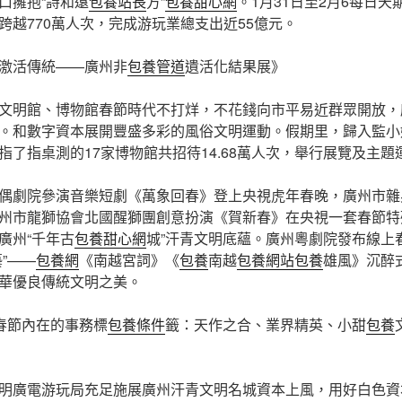
口擁抱“詩和遠
包養站長
方”
包養甜心網
。1月31日至2月6每日
跨越770萬人次，完成游玩業總支出近55億元。
激活傳統——廣州非
包養管道
遺活化結果展》
文明館、博物館春節時代不打烊，不花錢向市平易近群眾開放，
。和數字資本展開豐盛多彩的風俗文明運動。假期里，歸入監小
了指桌測的17家博物館共招待14.68萬人次，舉行展覽及主題運
偶劇院參演音樂短劇《萬象回春》登上央視虎年春晚，廣州市雜
州市龍獅協會北國醒獅團創意扮演《賀新春》在央視一套春節特
廣州“千年古
包養甜心網
城”汗青文明底蘊。廣州粵劇院發布線上
”——
包養網
《南越宮詞》《
包養
南越
包養網站
包養
雄風》沉醉
華優良傳統文明之美。
”春節內在的事務標
包養條件
籤：天作之合、業界精英、小甜
包養
明廣電游玩局充足施展廣州汗青文明名城資本上風，用好白色資