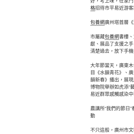
好，考上味，在家門
格
招待市平易近游客
包養網
廣州塔首層《
市屬藏
包養網
書樓、
獻、展品了支援之手
清楚過去，放下手機指
大年節當天，廣東木
目《水韻青花》、廣
韻新春》播出，展現
博物院舉辦如虎添“藝
易近群眾感觸感染中
農講所“我們的節日
動
不只這般，廣州市文