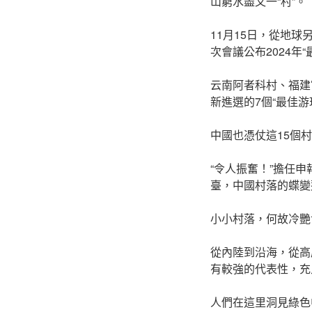
山窮水盡又一“村”。
11月15日，從地
次會議公布2024
云南阿者科村、福建
新進選的7個“最佳
中國也憑仗這15個
“令人振奮！”擔任
臺，中國村落的蝶變
小小村落，何故冷艷
從內陸到沿海，從高
有較強的代表性，充
人們在這里洞見綠色