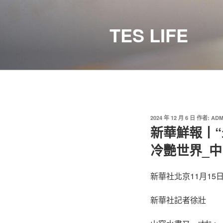
跳
至
TES LIFE
主
要
內
容
發
2024 年 12 月 6 日
作者:
ADM
佈
新華鮮報丨
於
冷艷世界_
新華社北京11月1
新華社記者徐壯