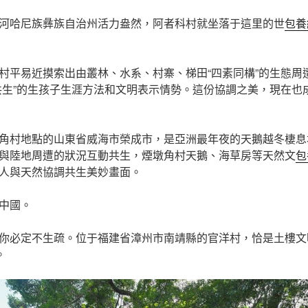
河哈尼族彝族自治州活力盎然，阿者科村就坐落于這里的世
包養
村平易近摸索出由叢林、水系、村寨、梯田“四素同構”的生態周
共生”的生孩子生涯方法和文明表示情勢。這份協調之美，現在也
角村地點的山東省威海市榮成市，是亞洲最年夜的天鵝越冬棲息
與陸地周遭的狀況互動共生，煙墩角村天鵝、海草房等天然文
包
人與天然協調共生美妙畫面。
中國。
你必定不生疏。位于福建省漳州市南靖縣的官洋村，恰是土樓文
。