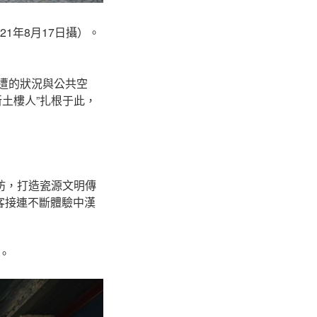
1年8月17日攝）。
周遭的狀況與公共空
土樓人”扎根于此，
坊，打造瓷源文明傳
客接連不斷體驗中漢
。