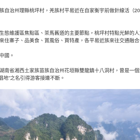
族自治州理縣桃坪村，羌族村平易近在自家衡宇前做針線活（202
生態維護區焦點區、茶馬舊道的主要節點，桃坪村特點光鮮的人
來住寨子、品美食、賞風俗、買特產，各平易近族來往交通融合
中國。
湖南省湘西土家族苗族自治州花垣縣雙龍鎮十八洞村，曾是一個
首倡地”之名引得游客接連不斷。