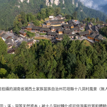
月10日拍攝的湖南省湘西土家族苗族自治州花垣縣十八洞村風景（
田、溪、洞等天然資本，被十八洞村轉化成可供游客欣賞和體驗