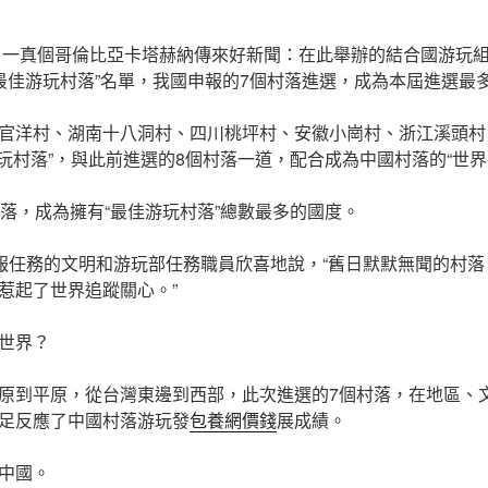
球另一真個哥倫比亞卡塔赫納傳來好新聞：在此舉辦的結合國游玩組
年“最佳游玩村落”名單，我國申報的7個村落進選，成為本屆進選最
官洋村、湖南十八洞村、四川桃坪村、安徽小崗村、浙江溪頭村
游玩村落”，與此前進選的8個村落一道，配合成為中國村落的“世界
村落，成為擁有“最佳游玩村落”總數最多的國度。
申報任務的文明和游玩部任務職員欣喜地說，“舊日默默無聞的村
惹起了世界追蹤關心。”
世界？
原到平原，從台灣東邊到西部，此次進選的7個村落，在地區、
足反應了中國村落游玩發
包養網價錢
展成績。
中國。