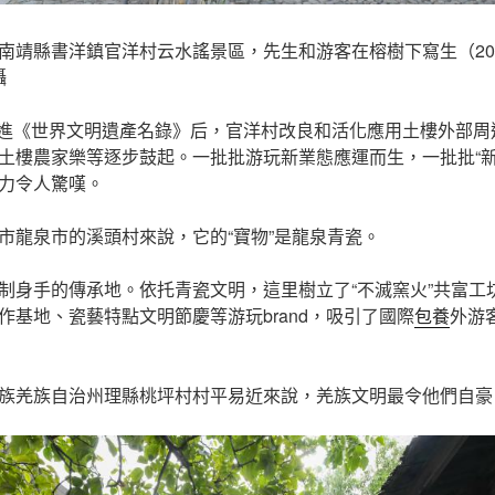
南靖縣書洋鎮官洋村云水謠景區，先生和游客在榕樹下寫生（202
攝
樓”列進《世界文明遺產名錄》后，官洋村改良和活化應用土樓外部
土樓農家樂等逐步鼓起。一批批游玩新業態應運而生，一批批“新
力令人驚嘆。
市龍泉市的溪頭村來說，它的“寶物”是龍泉青瓷。
制身手的傳承地。依托青瓷文明，這里樹立了“不滅窯火”共富工
作基地、瓷藝特點文明節慶等游玩brand，吸引了國際
包養
外游
族羌族自治州理縣桃坪村村平易近來說，羌族文明最令他們自豪