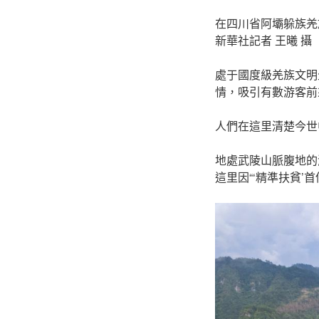
在四川省阿壩躲族羌
新華社記者 王曦 攝
處于國度級羌族文明
情，吸引有數游客前
人們在這里清楚今世
地處武陵山脈腹地的
這里因“‘精準扶貧’