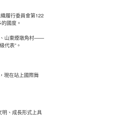
織履行委員會第122
多的國度。
、山東煙墩角村——
級代表”。
落，現在站上國際舞
文明、成長形式上具