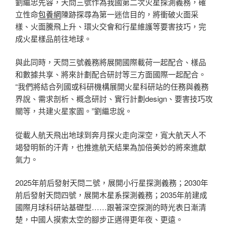
劉繼忠先容，天問三號作為我國第二次火星探測義務，確
立性命
包養網
陳跡探尋為第一迷信目的，將衝破火面采
樣、火面騰飛上升、環火交會和行星維護等要害技巧，完
成火星樣品前往地球。
與此同時，天問三號義務將展開國際載荷一起配合、樣品
和數據共享、將來計劃配合研討等三方面國際一起配合。
“我們將結合列國或科研機構展開火星科研站的任務與義務
界說、需求剖析、概念研討、實行計劃design、要害技巧攻
關等，共建火星家園。”劉繼忠說。
從載人航天飛出地球到奔月探火走向深空，寬大航天人不
竭發明新的汗青，也推進航天結果為加倍美妙的將來進獻
氣力。
2025年前后發射天問二號，展開小行星探測義務；2030年
前后發射天問四號，展開木星系探測義務；2035年前建成
國際月球科研站基礎型……跟著深空探測的時光表日漸清
楚，中國人摸索太空的腳步正邁得更年夜、更遠。