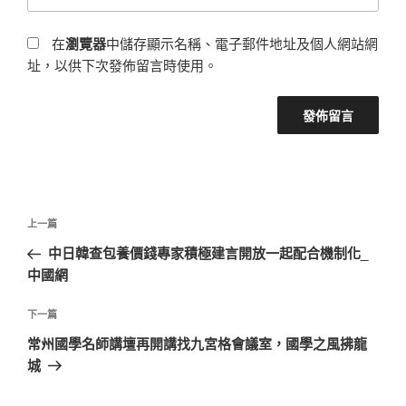
在
瀏覽器
中儲存顯示名稱、電子郵件地址及個人網站網
址，以供下次發佈留言時使用。
文
上
上一篇
章
一
中日韓查包養價錢專家積極建言開放一起配合機制化_
導
篇
中國網
覽
文
章
下
下一篇
一
常州國學名師講壇再開講找九宮格會議室，國學之風拂龍
篇
城
文
章