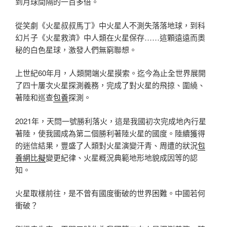
到月球間隔的一百多倍。
從笑劇《火星叔叔馬丁》中火星人不測失落落地球，到科
幻片子《火星救濟》中人類在火星保存……這顆遠遠而奧
秘的白色星球，激發人們無窮聯想。
上世紀60年月，人類開端火星摸索。迄今為止全世界展開
了四十屢次火星探測義務，完成了對火星的飛掠、圍繞、
著陸和巡查
包養
探測。
2021年，天問一號勝利落火，這是我國初次完成地內行星
著陸，使我國成為第二個勝利著陸火星的國度。陸續獲得
的迷信結果，豐盛了人類對火星演變汗青、周遭的狀況
包
養網比擬
變更紀律、火星概況典範地形地貌成因等的認
知。
火星取樣前往，是不曾有國度衝破的世界困難。中國若何
衝破？