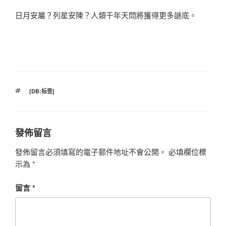
日月安屬？列星安陳？人類千年天問將獲得更多謎底。
標
[DB:标签]
籤
發佈留言
發佈留言必須填寫的電子郵件地址不會公開。
必填欄位標
示為
*
留言
*