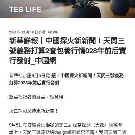
跳
TES LIFE
至
主
要
內
發
2024 年 12 月 18 日
作者:
ADMIN
佈
新華鮮報丨中國探火新新聞！天問三
容
於
號義務打算2查包養行情028年前后實
行發射_中國網
新華社合肥9月5日電
題：中國探火新新聞！天問三號義務
打算2028年前后實行發射
新華社記者溫競華、吳慧珺
火星探測又傳來新新聞！
9月5日在安徽黃山舉辦的第二屆深空探測（天都）國際會
議上，天問三號義務總design師劉繼忠流露，我國天問三號