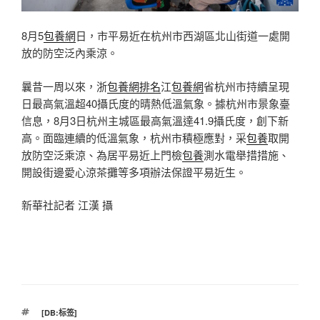
8月5
包養網
日，市平易近在杭州市西湖區北山街道一處開
放的防空泛內乘涼。
曩昔一周以來，浙
包養網排名
江
包養網
省杭州市持續呈現
日最高氣溫超40攝氏度的晴熱低溫氣象。據杭州市景象臺
信息，8月3日杭州主城區最高氣溫達41.9攝氏度，創下新
高。面臨連續的低溫氣象，杭州市積極應對，采
包養
取開
放防空泛乘涼、為居平易近上門檢
包養
測水電舉措措施、
開設街邊愛心涼茶攤等多項辦法保證平易近生。
新華社記者 江漢 攝
標
[DB:标签]