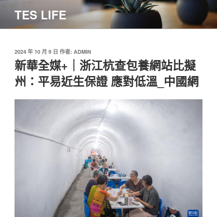
跳
TES LIFE
至
主
要
內
發
2024 年 10 月 9 日
作者:
ADMIN
佈
新華全媒+｜浙江杭查包養網站比擬
容
於
州：平易近生保證 應對低溫_中國網