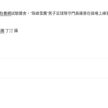
包養網
試驗黌舍，“珠峰雪鷹”男子足球隊守門員邊普在操場上練
花圃
丁汀 攝