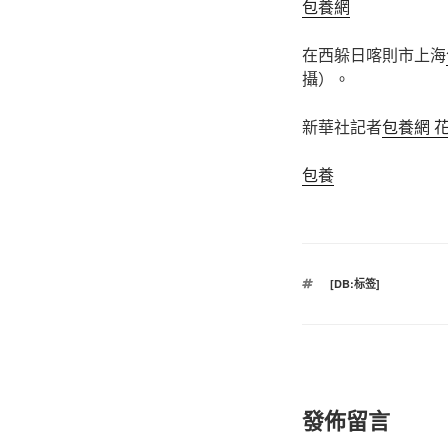
包養網
在西躲日喀則市上海
攝）。
新華社記者
包養網 
包養
標
[DB:标签]
籤
發佈留言