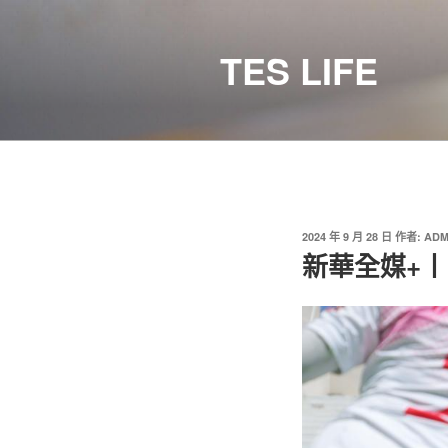
跳
至
TES LIFE
主
要
內
容
發
2024 年 9 月 28 日
作者:
ADM
佈
新華全媒+
於