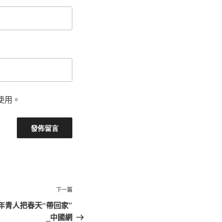
使用。
下
下一篇
一
年青人把春天“帶回家”
篇
_中國網