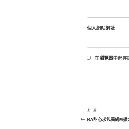
個人網站網址
在
瀏覽器
中儲存
文
上
上一篇
章
一
RA甜心求包養網M擴
篇
導