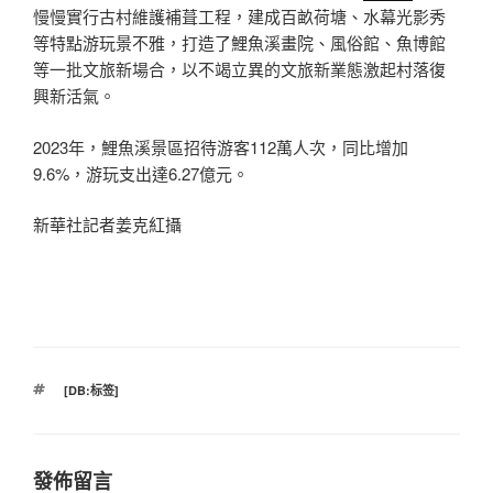
慢慢實行古村維護補葺工程，建成百畝荷塘、水幕光影秀
等特點游玩景不雅，打造了鯉魚溪畫院、風俗館、魚博館
等一批文旅新場合，以不竭立異的文旅新業態激起村落復
興新活氣。
2023年，鯉魚溪景區招待游客112萬人次，同比增加
9.6%，游玩支出達6.27億元。
新華社記者姜克紅攝
標
[DB:标签]
籤
發佈留言