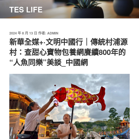
跳
TES LIFE
至
主
要
內
發
2024 年 8 月 13 日
作者:
ADMIN
佈
新華全媒+·文明中國行｜傳統村浦源
容
於
村：查甜心寶物包養網賡續800年的
“人魚同樂”美談_中國網