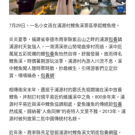
7月29日，一名小女孩在浦源村鯉魚溪景區舉起鯉魚燈。
炎炎夏季，福建省寧德市周寧縣紫云山之畔的浦源
包養
鎮
浦源村天氣惱人，一灣清溪依山勢彎曲穿村而過，溪中近
萬尾五彩斑斕的鯉
包養
魚怡然自得，舒服發展，故而得名
鯉魚溪。時價暑期游玩淡季，浦源村內游人川流不息，溪
中鯉魚聞人聲時聚時散，妙趣橫生，引得游客們立足欣
賞，嘖嘖稱奇。
包養網
相傳南宋末年，遷居于浦源村的鄭氏先祖開端在溪中放養
鯉魚，并制訂村規平易近約維護溪中之魚。800余年來，浦
源村平易近與溪中鯉魚協調相處，愛魚護魚的傳統蔚
包養
然成風，歸納著“人魚同樂”的奇特人文景不雅。2013年，浦
源村被列進第二批中國傳統村名錄。
近年來，周寧縣充足發掘浦源村鯉魚溪文明底
包養網
蘊，