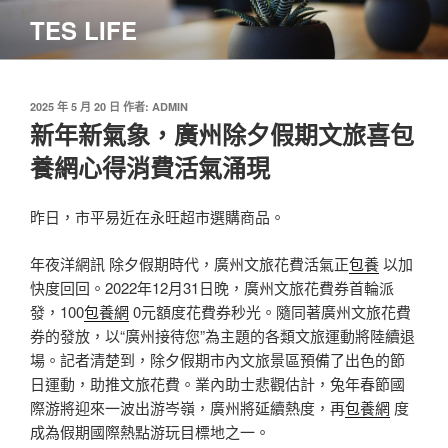
跳
TES LIFE
至
主
要
內
發
2025 年 5 月 20 日
作者:
ADMIN
佈
新年新氣象，廣州除夕假期文旅喜包
容
於
養網心得消費活氣涌現
昨日，市平易近在永旺超市選購商品。
年夜洋網訊 除夕假期時代，廣州文旅花費活氣正
包養
以加
快度回回。2022年12月31日晚，廣州文旅花費券首輪派
發，100
包養網
0元額度花費券秒光。隨同著廣州文旅花費
券的發放，以“廣州接待您”為主題的各類文旅運動將陸續退
場。記者清楚到，除夕假期市內文旅景區預備了出色的節
日運動，助推文旅花費。業內助士悲觀估計，兔年春節國
際游將迎來一波出游岑嶺，廣州將延續熱度，再
包養網
度
成為假期國際熱點游玩目標地之一。