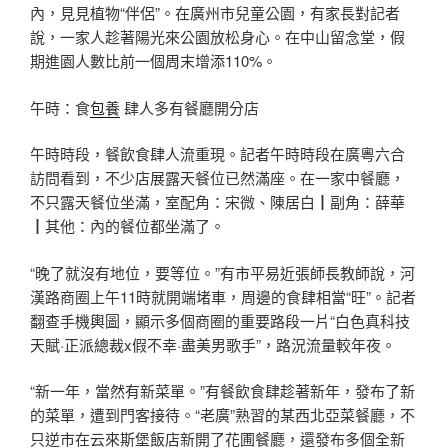
內，見見植物“伴侶”。在廣州市兒童公園，有家長對記者
說，一家人趁著陽光來公園放松身心。在中山留念堂，假
期進園人數比前一個周末增添110%。
午時：食
包養
肆人多有餐廳開分店
午時時段，餐飲食肆人流重現。記者午時時段在廣粵六合
訪問看到，不少店展露天餐位已然滿座。在一家中餐廳，
不只露天餐位坐滿，室配角：宋微、陳居白┃副角：薛華
┃其他：內的餐位都坐滿了。
“晚了就沒有地位，要等位。”有市平易近張師長教師說，河
漢路商圈上午11時就開端堵車，周邊的食肆相當“旺”。記者
翻查手機輿圖，顯示多個商圈的重要路段一片“白色真科技
天賦·正派總裁x假不幸·盡美男歌手”，路況流量較年夜。
“新一年，當然有新菜單。”有餐飲食肆趁著新年，發布了新
的菜單，遭到門客接待。“老廣”熟習的某西北亞菜餐廳，不
只逆市在云來斯堡飯店新開了花圃餐廳，還發布多個全新