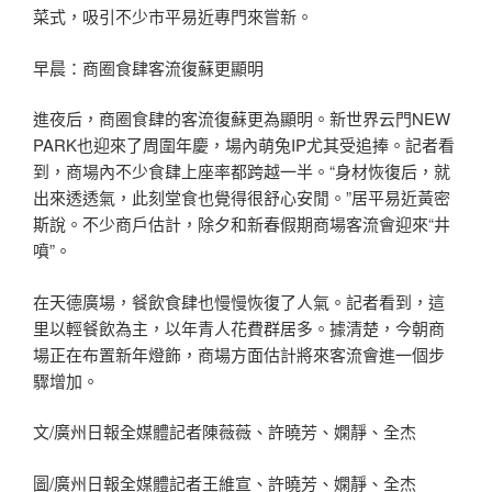
菜式，吸引不少市平易近專門來嘗新。
早晨：商圈食肆客流復蘇更顯明
進夜后，商圈食肆的客流復蘇更為顯明。新世界云門NEW
PARK也迎來了周圍年慶，場內萌兔IP尤其受追捧。記者看
到，商場內不少食肆上座率都跨越一半。“身材恢復后，就
出來透透氣，此刻堂食也覺得很舒心安閒。”居平易近黃密
斯說。不少商戶估計，除夕和新春假期商場客流會迎來“井
噴”。
在天德廣場，餐飲食肆也慢慢恢復了人氣。記者看到，這
里以輕餐飲為主，以年青人花費群居多。據清楚，今朝商
場正在布置新年燈飾，商場方面估計將來客流會進一個步
驟增加。
文/廣州日報全媒體記者陳薇薇、許曉芳、嫻靜、全杰
圖/廣州日報全媒體記者王維宣、許曉芳、嫻靜、全杰