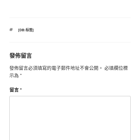
標
[DB:标签]
籤
發佈留言
發佈留言必須填寫的電子郵件地址不會公開。
必填欄位標
示為
*
留言
*