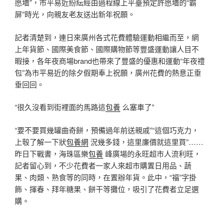
愿墻”，市平易近紛紜經由過程線上平臺預定許愿墻的“霸
屏”時光，向親友老友送出新年祝願。
記者清楚到，連日來廣州各式花費體驗運動相繼而至，網
上年貨節、國際美食節、國際購物節等豐盛運動讓人目不
暇接，各年夜商場brand也帶來了豐盛的優惠和運動“年夜禮
包”為市平易近的除夕假期奉上祝願，廣州花費的熱意正垂
垂回回。
“很久沒看到街裡面的馬路這
包養
么塞車了”
“要不要買幾罐曲奇餅，預備過年前送親戚”“這個巧克力，
上彀了解一下狀
包養網
況幾多錢，這里廉價就這里買”……
昨日下戰書，海珠區樂
包養
峰廣場的永旺超市人流利旺，
記者留心到，不少花費者一家人來超市購置日用品、蔬
果、肉類、熟食等的同時，在置辦年貨。此中，“福”字掛
飾、揮春、拜年糖果、餅干等攤位，吸引了花費者立足選
購。