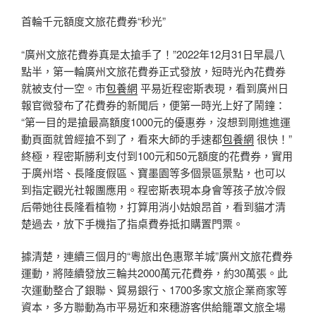
首輪千元額度文旅花費券“秒光”
“廣州文旅花費券真是太搶手了！”2022年12月31日早晨八
點半，第一輪廣州文旅花費券正式發放，短時光內花費券
就被支付一空。市
包養網
平易近程密斯表現，看到廣州日
報官微發布了花費券的新聞后，便第一時光上好了鬧鐘：
“第一目的是搶最高額度1000元的優惠券，沒想到剛進進運
動頁面就曾經搶不到了，看來大師的手速都
包養網
很快！”
終極，程密斯勝利支付到100元和50元額度的花費券，實用
于廣州塔、長隆度假區、寶墨園等多個景區景點，也可以
到指定觀光社報團應用。程密斯表現本身會等孩子放冷假
后帶她往長隆看植物，打算用消小姑娘昂首，看到貓才清
楚過去，放下手機指了指桌費券抵扣購置門票。
據清楚，連續三個月的“粵旅出色惠聚羊城”廣州文旅花費券
運動，將陸續發放三輪共2000萬元花費券，約30萬張。此
次運動整合了銀聯、貿易銀行、1700多家文旅企業商家等
資本，多方聯動為市平易近和來穗游客供給籠罩文旅全場