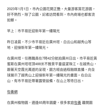
2023年1月1日，市內公園花開正艷，大量游客賞花游園，
好不熱烈。除了公園，記者訪問看到，市內商場也都客流
如鯽。
早上：市平易近迎新年第一縷陽光
昨日凌晨，不少市平易近在廣州塔、白云山和越秀山等
地，迎接新年第一縷陽光。
在廣州塔，任務職員在7時42分航拍廣州日出，市平易近黃
蜜斯在廣州塔塔頂488米不雅景平臺遠望珠江。在越秀山，
跟著天空霞光萬道的呈現，園方經由過程融媒直播，向全
球展示了越秀山上迎接新年第一縷陽光的畫面。在白云
山，有市平易近帶著露營設備，在山上等待日出。
包養網
在廣州植物園，適逢65周年園慶，很多家庭
包養
離開園