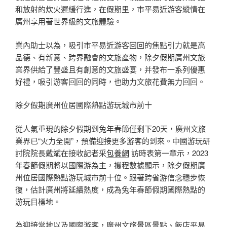
和放射的炊火遲緩行進，在假期里，市平易近游客縱情在
廣州享用著世界級的文旅體驗。
業內助士以為，吸引市平易近游客回回的焦點引力就是高
品德、有新意、跨界融會的文旅產物，除夕假期廣州文旅
業界供給了豐盛且有創意的文旅盛宴，并發布一系列優惠
好禮，吸引游客回回的同時，也助力文旅花費無力回回。
除夕假期廣州位居國際熱點游玩城市前十
從人氣重現的除夕假期到兔年春節僅剩下20天，廣州文旅
業界已“火力全開”，預備迎接更多游客的到來。中國游玩研
討院院長戴斌在接收記者采
包養網
訪時表第一章示，2023
年春節假期將以國際游為主，攜程數據顯示，除夕假期廣
州位居國際熱點游玩城市前十位。跟著跨省游信念穩步恢
復，估計廣州將延續熱度，成為兔年春節假期國際熱點的
游玩目標地。
為迎接當地以及國際游客，廣州文旅景區景點、飯店平易