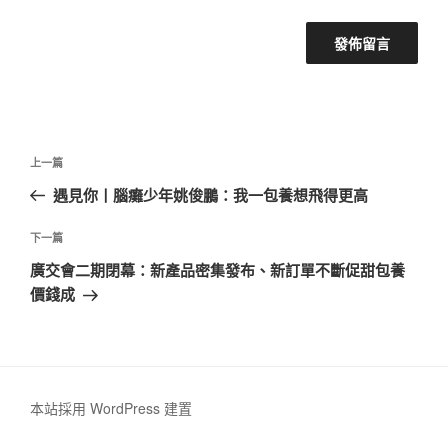
文
上
上一篇
章
一
遇見你丨腦癱少年姚俊鵬：我一包養想飛得更高
導
篇
覽
文
下
下一篇
章
一
廣交會二期閉幕：新產品密集發布、新訂單不斷促甜包養
篇
價錢成
文
章
本站採用 WordPress 建置