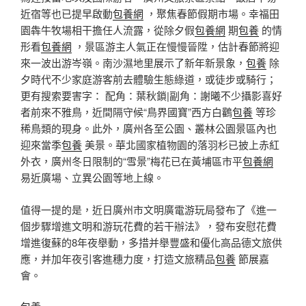
近宿等也已提早啟動
包養網
，聚焦春節假期市場。幸福田
園犇牛牧場相干擔任人流露，從除夕假
包養網
期
包養
的情
形看
包養網
，景區游主人氣正在慢慢晉陞，估計春節將迎
來一波出游岑嶺。南沙濕地里展示了新年新景象，
包養
除
夕時代不少家庭游客前去體驗生態綠道，或徒步或騎行；
更有搜索要害字： 配角：葉秋鎖|副角：謝曦不少攝影喜好
者前來不雅鳥，近間隔守候“鳥界國寶”西方白鸛
包養
等珍
稀鳥類的現身。此外，廣州各至公園、叢林公園景區內也
迎來當季
包養
美景。華北國家植物園的落羽杉已披上赤紅
外衣，廣州冬日限制的“雪景”梅花已在黃埔區市平
包養網
易近廣場、立異公園等地上線。
值得一提的是，近日廣州市文明廣電游玩局發布了《進一
個步驟增進文明和游玩花費的若干辦法》，發布安慰花費
增進復蘇的8年夜舉動，多措并舉豐盛和優化高品德文旅供
應，并加年夜引客進穗力度，打造文旅精品
包養
節展嘉
會。