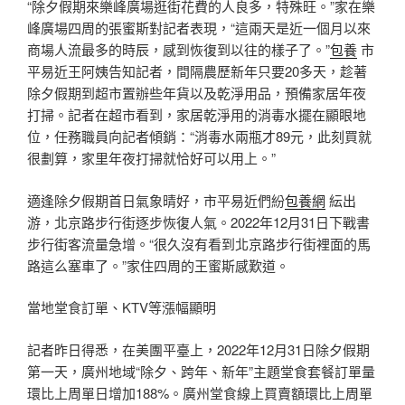
“除夕假期來樂峰廣場逛街花費的人良多，特殊旺。”家在樂
峰廣場四周的張蜜斯對記者表現，“這兩天是近一個月以來
商場人流最多的時辰，感到恢復到以往的樣子了。”
包養
市
平易近王阿姨告知記者，間隔農歷新年只要20多天，趁著
除夕假期到超市置辦些年貨以及乾淨用品，預備家居年夜
打掃。記者在超市看到，家居乾淨用的消毒水擺在顯眼地
位，任務職員向記者傾銷：“消毒水兩瓶才89元，此刻買就
很劃算，家里年夜打掃就恰好可以用上。”
適逢除夕假期首日氣象晴好，市平易近們紛
包養網
紜出
游，北京路步行街逐步恢復人氣。2022年12月31日下戰書
步行街客流量急增。“很久沒有看到北京路步行街裡面的馬
路這么塞車了。”家住四周的王蜜斯感歎道。
當地堂食訂單、KTV等漲幅顯明
記者昨日得悉，在美團平臺上，2022年12月31日除夕假期
第一天，廣州地域“除夕、跨年、新年”主題堂食套餐訂單量
環比上周單日增加188%。廣州堂食線上買賣額環比上周單