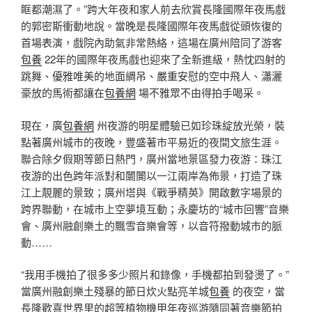
眶都潮濕了。”跨大年夜和家人前去欣賞長隆國際年夜馬戲
的郭密斯衝動地說。當晚是長隆國際年夜馬戲從頭恢復的
首場表演，戲院內助氣非常熱絡，這場在廣州陪同了游客
包養
22年的國際年夜馬戲也迎來了全新進級，熱忱四射的
跳舞、優雅唯美的地面綢吊、嚴重安慰的空中飛人、瀟灑
豪放的馬術都讓在
包養網
場不雅眾不由得拍手喝采。
現在，廣
包養網
州夜游的明星體驗已如珍珠綻放光榮，裝
點著廣州城市的夜晚，豐盛著市平易近的夜間文旅生涯。
聯合除夕假期等節日熱門，廣州當地景區發力夜游：珠江
夜游的出色跨年派對和闤闠以一江兩岸為佈景，打造了珠
江上靚麗的景致；廣州塔與《戰爭精英》開啟數字場景的
跨界聯動，在城市上空夢境互動；永慶坊的“城市回響”音樂
會、廣州融創樂土的飄雪音樂會等，以音符撥動城市的脈
動……
“我用手機拍了很多多少照片和錄像，手機都拍到發燙了。”
當廣州融創樂土殘暴的節日炊火點亮羊城
包養
的夜空，當
長隆歡喜世界里的超等植物機甲年夜巡游隨同著音樂節拍