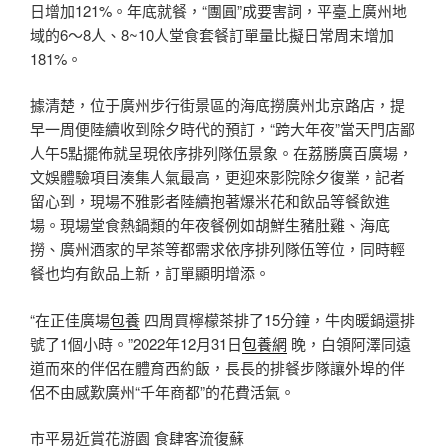
日增加121%。年底就餐，“團圓”成要害詞，平臺上廣州地
域的6～8人、8~10人堂食套餐訂單量比擬日常周末增加
181%。
據清楚，位于廣州步行街景區的海底撈廣州北京路店，提
早一周便陸續收到除夕時代的預訂，“跨大年夜”當天門店鄙
人午5點擺佈就呈現依序排列隊伍景象。在荔勝廣百廣場，
文娛體驗項目湊集人氣最高，更迎來影院除夕復業，記者
留心到，現場不雅影者陸續抱著爆米花和飲品等餐飲進
場。現場堂食熱鍋類的年夜餐例如胡鮮生豬肚雞、海底
撈、廣州酒家的早茶等都需求依序排列隊伍等位，同時輕
餐也均有飲品上新，訂單顯明增添。
“在正佳廣場
包養
四周買檸檬茶排了15分鐘，牛肉暖鍋還排
號了1個小時。”2022年12月31日
包養網
晚，白領阿澤同遠
道而來的伴侶在體育西約飯，長長的排餐步隊讓外埠的伴
侶不由感歎廣州“千年商都”的花費活氣。
市平易近賞花游園 食肆客流復蘇