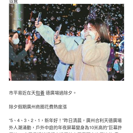
包養
市平易近在天
包養
德廣場過除夕。
除夕假期廣州商圈花費熱度漲
“5、4、3、2、1，新年好！”昨日清晨，廣州合利天德廣場
外人潮涌動，戶外中庭的年夜屏幕變身為10米高的“巨幕許