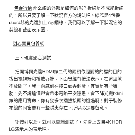
包養行情
那么線的外部是如何的呢？拆線是不成能拆線
的，所以只要了解一下狀況官方的說法吧。線芯是4
包養
dcard
芯的光纖加上7芯銅線，我們可以了解一下狀況它的
剪線和截面表示圖。
甜心寶貝包養網
三、現實影音測試
把開博爾光纖HDMI線二代的兩頭依照對的的標的目的
拔出電視端和播放器端。下面曾經有接法表示，在這里就
不放圖了。我一向感到在接口處弄個燈，其實是有些雞
肋，先不說這個燈會帶來電路平安隱患，會下降光纖hdmi
線的應用壽命，你有幾多次插拔接頭的機遇啊！對于裝修
布線的同窗更有一些隱患存在，所以必定要留意。
銜接好以后，就可以開端測試了，先看上去自4K HDR
LG演示片的表示吧~