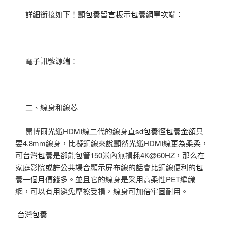
詳細銜接如下！顯
包養留言板
示
包養網單次
端：
電子訊號源端：
二、線身和線芯
開博爾光纖HDMI線二代的線身直
sd包養
徑
包養金額
只
要4.8mm線身，比擬銅線來說顯然光纖HDMI線更為柔柔，
可
台灣包養
是卻能包管150米內無損耗4K@60HZ，那么在
家庭影院或許公共場合顯示屏布線的話會比銅線便利的
包
養一個月價錢
多。並且它的線身是采用高柔性PET編織
網，可以有用避免摩擦受損，線身可加倍牢固耐用。
台灣包養