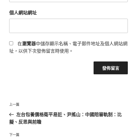
個人網站網址
在
瀏覽器
中儲存顯示名稱、電子郵件地址及個人網站網
址，以供下次發佈留言時使用。
文
上
上一篇
章
一
左台包養價格衛平易近、尹搖山：中國陪審軌制：比
導
篇
擬、反思與前瞻
覽
文
章
下
下一篇