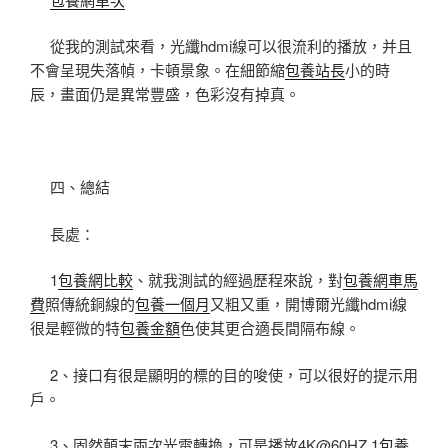
從我的測試來看，光纖hdmi線可以很流利的播放，并且
不會呈現失落幀，卡頓景象。在細節縮
包養站長
小的時
辰，畫面仍是異常豐盛，色彩沒有掉真。
四、總結
長處：
1
包養網比較
、就我測試的經過歷程來說，對
包養網車馬
費
照傳統銅線的
包養一個月
又粗又重，開博爾光纖hdmi線
很是輕微的特
包養金額
色使其更合適長間隔布線。
2、接口有很是顯明的標的目的唆使，可以很好的提示用
戶。
3、固然顛末兩次光電轉換，可是播放4K@60HZ 1
包養