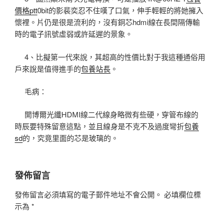
價格ptt
0bit的影裴奕忍不住嘆了口氣，伸手輕輕的將她擁入
懷裡。片仍是很是流利的，沒有銅芯hdmi線在長間隔傳輸
時的電子訊號虛弱或許延遲的景象。
4、比擬第一代來說，其超高的性價比對于我這種通俗用
戶來說是值得進手的
包養站長
。
毛病：
開博爾光纖HDMI線二代線身略微有些硬，穿管布線的
時辰要特殊留意這點，並且線身是不克不及過度彎折
包養
sd
的，究竟里面的芯是玻璃的。
發佈留言
發佈留言必須填寫的電子郵件地址不會公開。
必填欄位標
示為
*