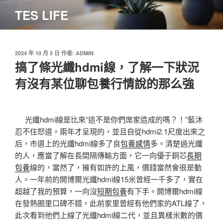
跳
TES LIFE
至
主
要
內
發
2024 年 10 月 5 日
作者:
ADMIN
佈
搞了條光纖hdmi線，了解一下狀況
容
於
有沒有某位聊包養行情說的那么強
光纖hdmi線是比來“這不是你們席家造成的嗎？！”藍沐
忍不住怒道。兩年才呈現的，並且自從hdmi2.1尺度出來之
后，市道上的光纖hdmi線多了良
包養感情
多。清楚過光纖
的人，應當了解在長間隔傳輸方面，它一向優于銅芯
長期
包養
線的，當然了，擁有如許的上風，價錢當然會很是動
人。一年前的開博爾光纖hdmi線15米曾經一千多了，實在
超越了我的預算，一向沒
短期包養
有下手。開博爾hdmi線
在發熱圈里口碑不錯，此前家里曾經有他們家的ATL線了，
此次看到他們上線了光纖hdmi線二代，並且異樣米數的價