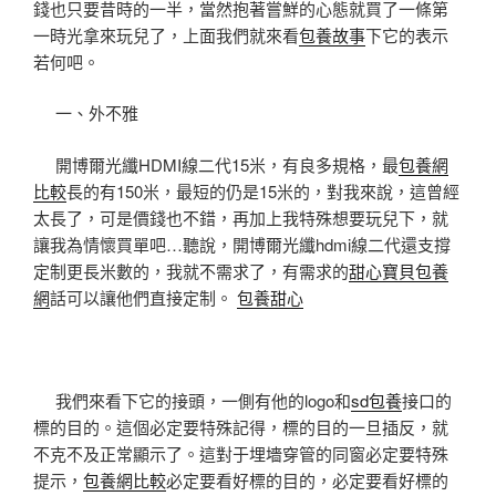
錢也只要昔時的一半，當然抱著嘗鮮的心態就買了一條第
一時光拿來玩兒了，上面我們就來看
包養故事
下它的表示
若何吧。
一、外不雅
開博爾光纖HDMI線二代15米，有良多規格，最
包養網
比較
長的有150米，最短的仍是15米的，對我來說，這曾經
太長了，可是價錢也不錯，再加上我特殊想要玩兒下，就
讓我為情懷買單吧…聽說，開博爾光纖hdmi線二代還支撐
定制更長米數的，我就不需求了，有需求的
甜心寶貝包養
網
話可以讓他們直接定制。
包養甜心
我們來看下它的接頭，一側有他的logo和
sd包養
接口的
標的目的。這個必定要特殊記得，標的目的一旦插反，就
不克不及正常顯示了。這對于埋墻穿管的同窗必定要特殊
提示，
包養網比較
必定要看好標的目的，必定要看好標的