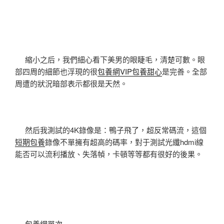
縮小之后，我們細心看下美男的眼睫毛，清楚可數。眼
部四周的細節也浮現的很
包養網VIP
包養甜心
是完善。全部
周遭的狀況暗部表示都很是天然。
然后我測試的4K錄像是：鴨子飛了，超反常碼流，這個
短期包養
錄像不單擁有超高的碼率，對于測試光纖hdmi線
能否可以流利播放、失落幀，卡頓等等都有很好的後果。
包養網單次