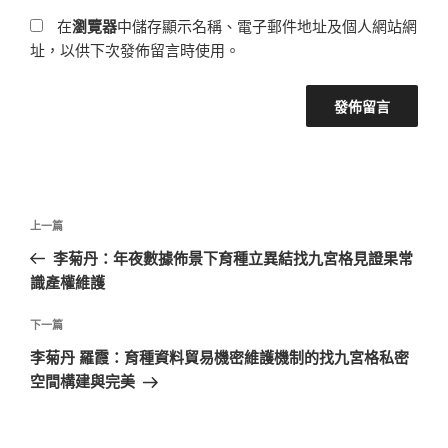
在
瀏覽器
中儲存顯示名稱、電子郵件地址及個人網站網
址，以供下次發佈留言時使用。
文
上
上一篇
章
一
李菊丹：年夜數據佈景下育種立異結找九宮格見證果常
導
篇
識產權維護
覽
文
章
下
下一篇
一
李菊丹 羅霞：育種資料貿易機密維護機制的找九宮格私密
篇
空間構建與完美
文
章