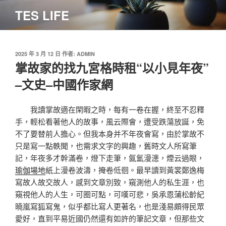
跳
TES LIFE
至
主
要
內
發
2025 年 3 月 12 日
作者:
ADMIN
佈
掌故家的找九宮格時租“以小見年夜”
容
於
–文史–中國作家網
我讀掌故適在閑暇之時，每有一卷在握，終至不忍釋
手，輕松看著他人的故事，風云際會，遭受跌蕩放誕，免
不了要替前人擔心。但我本身并不年夜會寫，由於掌故不
只是寫一點軼聞，也需求文字的興趣，舊時文人所寫筆
記，年夜多才幹滿卷，燈下走筆，氤氳漫漶，煙云過眼，
瑜伽場地
紙上漫卷波濤，掩卷低徊。最早讀到黃裳鄭逸梅
寫故人故交故人，感到文章別致，窺測他人的私生涯，也
窺視他人的人生，可圈可點，可嘆可悲，吳承恩蒲松齡紀
曉嵐寫狐寫鬼，似乎都比寫人更著名，也是淺易頗得民眾
愛好，直到平易近國仍然還有如許的筆記文章，但那些文