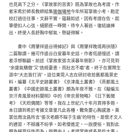
也見高下之分。《掌故家的苦衷》既為掌故也為考證，作
者宋希於師長教師結集
瑜伽場地
今年所寫掌故小考，勘定
校訂過往往事，文辭平實，蘊藉如述，因有考證在佐，起
筆便扣人心弦，細節逐一睜開，待令人著迷，復結論捧
出，終使人長舒胸中郁氣，懸疑得解。
書中《周肇祥退谷得掉記》與《周肇祥晚境再抉隱》
二篇聯讀，幾可作退谷白叟暮年史話，作者低語慢述，讀
者浮想聯翩。前述《掌故家張次溪暮年側影》，亦可見到
“余盛氣驕傲”又“迭經憂患，而壯志不磨”者，終于在實際生
涯中“大志皆打消”，這位東莞人志在研討收拾舊都風景史
料，編纂《北平史跡叢書》《京津風土叢書》《燕都風土
叢書》《中國史跡風土叢書》頗為年夜不雅，在《擬編北
京汗青風景材料闡明》中的《帝京景物略》《日下舊聞
考》《天咫偶聞》等等，我在上世紀八十年月買得多冊，
本日讀到希於考據文章里凡此各種，難免要心胸感激。黃
裳信周汝昌所言“張次老頗不睬于生齒”的特性，是懷才文人
的通習，不辯護不紛爭，如老僧進定，一說便俗。我對此
頗為稱賞任性而為，毀譽由人。考證掌故或多是些大事，