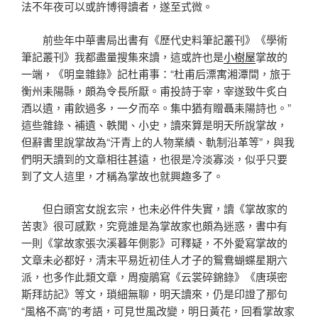
法不年夜可以或許博得讀者，遂至式微。
前些年中華書局出書有《歷代史料筆記叢刊》《學術
筆記叢刊》我都盡量搜集來讀，這或許也是
小樹屋
掌故的
一端，《明皇雜錄》記杜甫事：“杜甫后漂寓湘潭間，旅于
衡州耒陽縣，頗為令長所厭。甫投詩于宰，宰遂致牛炙白
酒以遺，甫飲過多，一夕而卒。集中猶有贈聶耒陽詩也。”
這些雜錄、補遺、軼聞、小史，讀來算是明天所說掌故，
但辭書里說掌故為“汗青上的人物業績、軌制沿革等”，與我
們明天讀到的文章相往甚遠，也很是冷淡寡淡，似乎只要
到了文人這里，才稱為掌故也就興趣多了。
但白頭宮女說玄宗，也未必件件失實，讀《掌故家的
苦衷》很可感歎，究竟誰是為掌故家也頗為迷惑，書中有
一則《掌故家張次溪暮年側影》可釋疑，不外愛寫掌故的
文章未必都好，清末平易近初佳人才子的鴛鴦蝴蝶星期六
派，也多作此類文章，周瘦鵑寫《云裳碎錦錄》《唐瑛密
斯拜訪記》等文，瑣細無聊，明天讀來，仍是印證了那句
“風格不高”的考語，可見世風改變，明日黃花，回看掌故家