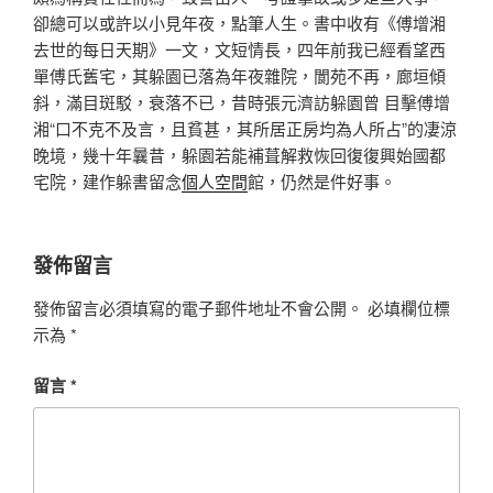
卻總可以或許以小見年夜，點筆人生。書中收有《傅增湘
去世的每日天期》一文，文短情長，四年前我已經看望西
單傅氏舊宅，其躲園已落為年夜雜院，閬苑不再，廊垣傾
斜，滿目斑駁，衰落不已，昔時張元濟訪躲園曾 目擊傅增
湘“口不克不及言，且貧甚，其所居正房均為人所占”的凄涼
晚境，幾十年曩昔，躲園若能補葺解救恢回復復興始國都
宅院，建作躲書留念
個人空間
館，仍然是件好事。
發佈留言
發佈留言必須填寫的電子郵件地址不會公開。
必填欄位標
示為
*
留言
*