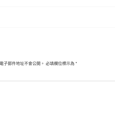
電子郵件地址不會公開。
必填欄位標示為
*