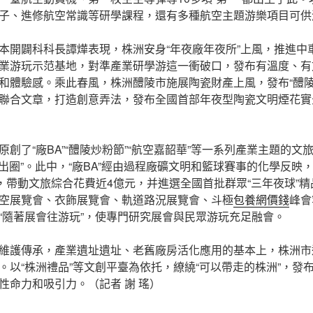
子、進修航空常識等研學課程，還有多種航空主題游樂項目可供
本開闢科科長譚燁表現，株洲安身“年夜廠年夜所”上風，推進中
業游玩示范基地，對準產業研學游這一衝破口，發布有溫度、有
和體驗感。乘此春風，株洲醴陵市施展陶瓷財產上風，發布“醴陵
聯合文章，打造創意弄法，發布全國首部年夜型陶瓷文明煙花實
創了“廠BA”“醴陵炒粉節”“航空嘉韶華”等一系列產業主題的文旅b
“出圈”。此中，“廠BA”經由過程廠礦文明和籃球賽事的化學反
人，帶動文旅綜合花費近4億元，并進選全國首批群眾“三年夜球”
空展覽會、衣飾展覽會、軌道路況展覽會、斗極
包養網價錢
峰會
“隨著展會往游玩”，使專門研究展會與民眾游玩充足融會。
維護傳承，產業遺址遺址、老舊廠房活化應用的基本上，株洲市
。以“株洲禮品”等文創平臺為依托，繚繞“可以帶走的株洲”，發
性命力和吸引力。（記者 謝 瑤）