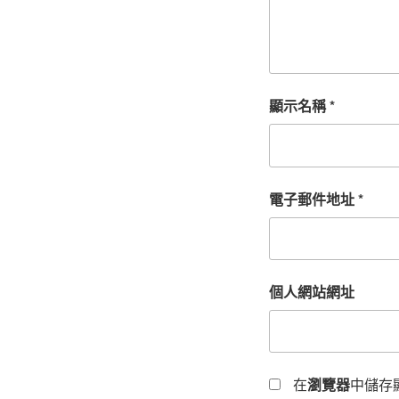
顯示名稱
*
電子郵件地址
*
個人網站網址
在
瀏覽器
中儲存