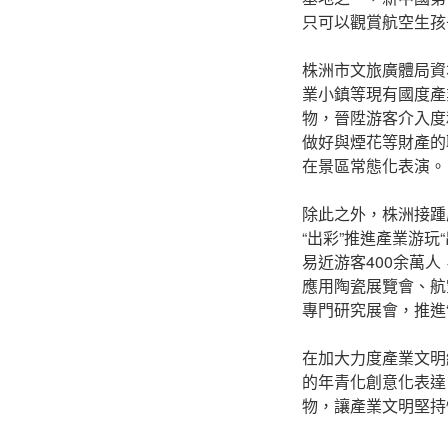
只可以觀賞航空生孩
株洲市文旅廣體局資
業小鎮等現有國度產
物，晉陞游客介入度
做好與煙花等財產的
在景區常態化表演。
除此之外，株洲接踵原
“出彩”推進產業游玩
易近游客400余萬
應用陶瓷展覽會、航
專門研究展會，推進
在加大力度產業文明
的年青化創意化表達
物，讓產業文明堅持