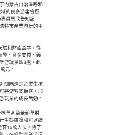
于內蒙古自治區呼和
地域的良多游客會選
務專員馬欣告知記
浩特市產業游玩的主
天賦和財產基本，從
領導、資金支撐、義
業游玩景區8處，此
6萬元。
近間隔清楚企業生孩
可將游客變顧客，加
游玩業的成長后勁。
一棵草甚至全部草財
行生態維護和可連續
游客15萬人次。除了
能。在推動產業游玩