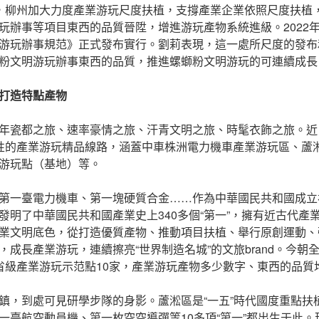
同時，柳州加大力度產業游玩尺度扶植，支撐產業企業依照尺度扶植
玩辦事等項目東西的品質晉陞，增進游玩產物系統進級。2022
游玩辦事規范》正式發布實行。劉莉表現，這一處所尺度的發布
粉文明游玩辦事東西的品質，推進螺螄粉文明游玩的可連續成長。
打造特點產物
年瓷都之旅、速率豪情之旅、汗青文明之旅、時髦衣飾之旅。近
性的產業游玩精品線路，涵蓋中車株洲電力機車產業游玩區、蘆
游玩點（基地）等。
第一臺電力機車、第一塊硬質合金……作為中華國民共和國成立
發明了中華國民共和國產業史上340多個“第一”，擁有近古代產業
業文明底色，從打造優質產物、推動項目扶植、舉行原創運動、
，成長產業游玩，連續擦亮“世界制造名城”的文旅brand。今朝
省級產業游玩示范點10家，產業游玩產物多少數字、東西的品質
鎮，到處可見研學步隊的身影。蘆淞區是“一五”時代國度重點扶
一臺航空動員機、第一枚空空導彈等10多項“第一”都出生于此