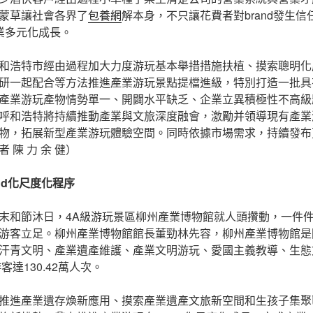
蒙草讓社會各界了
包養網
解本身，不只讓花費者對brand發生
企業多元化成長。
和浩特市經由過程加大力度游玩基本舉措措施扶植、摸索聰明化
研一起配合等方法推進產業游玩景點提檔進級，特別打造一批具
產業游玩產物情勢單一、開闢水平缺乏、企業立異積極性不高級
呼和浩特將持續推動產業與文旅深度融會，激勵并領導現有產業
物，拓展新型產業游玩體驗空間。同時依據市場需求，持續發布
 陳 力 余 健）
nd化尺度化程序
末和節沐日，4A級游玩景區柳州產業博物館就人頭攢動，一件
游客立足。柳州產業博物館館長董勁林先容，柳州產業博物館是
汗青文明、產業遺產維護、產業文明游玩、愛國主義教導、生態
客達130.42萬人次。
推進產業遺存煥新應用、摸索產業遺產文旅新空間和生孩子集聚