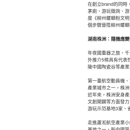
在創立brand的
茅廁、游玩徵詢、游
度《柳州螺螄粉文明
個步驟晉陞柳州螺螄
湖南株洲：隨機應變
年夜國重器之旅、千
外推介5條具有代表
陵中國陶瓷谷等產業
第一臺航空動員機、
產業城市之一，株洲
近年來，株洲安身產
文創開闢等方面發力
游玩示范基地3家、
走進蘆淞航空產業小
基地之一，新中國第