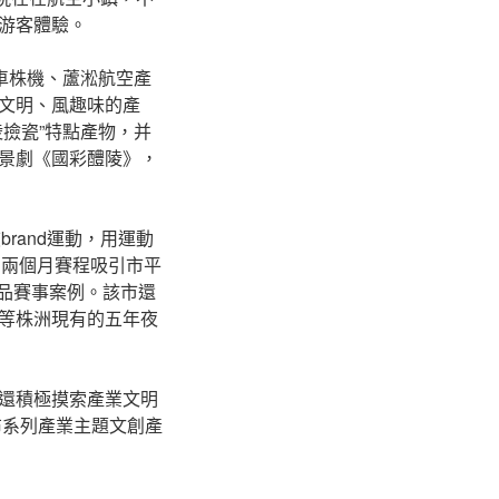
游客體驗。
車株機、蘆淞航空產
文明、風趣味的產
撿瓷”特點產物，并
景劇《國彩醴陵》，
rand運動，用運動
映，兩個月賽程吸引市平
精品賽事案例。該市還
等株洲現有的五年夜
還積極摸索產業文明
布系列產業主題文創產