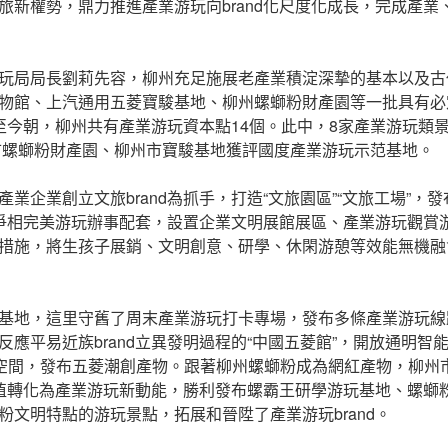
旅新權勢，鼎力推進產業游玩向brand化尺度化成長，完成產業
玩局局長劉莉先容，柳州充足施展老產業積淀深摯的基本以及古
物館、上汽通用五菱寶駿基地、柳州螺螄粉財產園等一批具有必
截至今朝，柳州共有產業游玩資本點14個。此中，8家產業游玩類
州市螺螄粉財產園、柳州市寶駿基地獲評國度產業游玩示范基地。
業企業創立文旅brand為抓手，打造“文旅園區”“文旅工場”，
企業爭相完美游玩辦事配套，設置企業文明展館展區、產業游玩觀賞
措施，將生孩子展銷、文明創意、研學、休閑游憩等效能無機融
基地，這里守舊了周末產業游玩打卡專場，發布多條產業游玩線路
反應平易近族brand立異發明過程的“中國五菱館”，開放通明智
”空間，發布五菱潮創產物。跟著柳州螺螄粉成為網紅產物，柳州
d價值轉化為產業游玩新動能，勝利發布螺霸王研學游玩基地、螺螄
粉文明特點的游玩景點，拓展和晉陞了產業游玩brand。