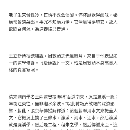
老子生來骨性冷，宦情不改舊儒酸。停杯厭飲得醪味，舉
筋常餐淡菜盤。事冗不知筋力倦，官清贏得夢魂安。故人
欲問吾何況，為道舂陵只普通。
王立新傳授總結說，周敦頤之光風霽月，來自于他表里如
一的道學修養。《愛蓮說》一文，恰是周敦頤本身高貴人
格的真實寫照。
清末湖南學者王闿運曾撰聯稱“吾道南來，原是濂溪一脈；
年夜江東往，無非湘水余波。”以此贊頌周敦頤的深遠影
響，對此，張京華傳授解釋道：這個對聯用水文來掩蓋人
文，它概況上談了三條水，濂溪、湘水、江水，然后濂溪
就是濂溪學，然后是二程、程朱之學，然后傳遍東亞。這