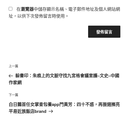
在
瀏覽器
中儲存顯示名稱、電子郵件地址及個人網站網
址，以供下次發佈留言時使用。
文
上
上一篇
章
一
躲書印：朱痕上的文脈守找九宮格會議室護–文史–中國
導
篇
作家網
覽
文
章
下
下一篇
一
白日鵝首任女掌查包養app門黃芳：四十不惑，再振翅擦亮
篇
平易近族飯店brand
文
章