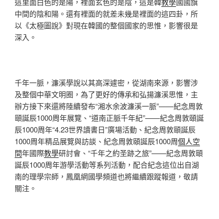
這里面白色的是陽，裡面玄色的是陰，這是韓
教學
國國旗
中間的陰和陽。還有裡面的就差未幾是裡面的這四卦，所
以《太極圖說》對現在韓國的整個國家的思惟，影響很是
深入。
千年一脈，濂溪學說以其高深遽密，從湖南來源，影響涉
及整個中華文明圈，為了更好的傳承和弘揚濂溪思惟，主
辦方接下來還將陸續發布“湘水余波濂溪一脈”——紀念周敦
頤誕辰1000周年展覽、“道南正脈千年紀”——紀念周敦頤誕
辰1000周年“4.23世界讀書日”廣場活動、紀念周敦頤誕辰
1000周年精品展覽與訪談、紀念周敦頤誕辰1000周
個人空
間
年國際
教學
研討會、“千年之約圣跡之旅”——紀念周敦頤
誕辰1000周年游學活動等系列活動，配合紀念這位出自湖
南的理學宗師，鳳凰網國學頻道也將繼續跟蹤報道，敬請
關注。