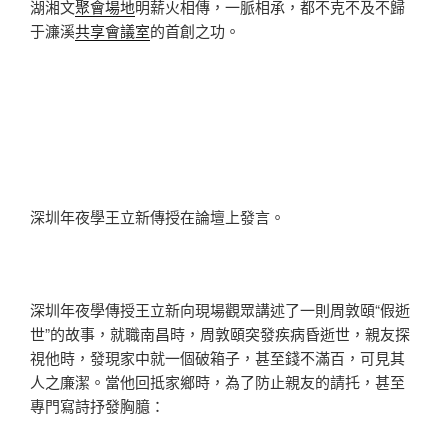
湖湘文
聚會場地
明薪火相傳，一脈相承，都不克不及不歸
于濂溪
共享會議室
的首創之功。
深圳年夜學王立新傳授在論壇上發言。
深圳年夜學傳授王立新向現場觀眾講述了一則周敦頤“假逝
世”的故事，就職南昌時，周敦頤突發疾病昏逝世，親友探
視他時，發現家中就一個破箱子，甚至錢不滿百，可見其
人之廉潔。當他回抵家鄉時，為了防止親友的請托，甚至
專門寫詩抒發胸臆：