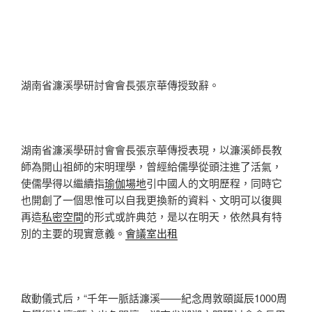
湖南省濂溪學研討會會長張京華傳授致辭。
湖南省濂溪學研討會會長張京華傳授表現，以濂溪師長教
師為開山祖師的宋明理學，曾經給儒學從頭注進了活氣，
使儒學得以繼續指
瑜伽場地
引中國人的文明歷程，同時它
也開創了一個思惟可以自我更換新的資料、文明可以復興
再造
私密空間
的形式或許典范，是以在明天，依然具有特
別的主要的現實意義。
會議室出租
啟動儀式后，“千年一脈話濂溪——紀念周敦頤誕辰1000周