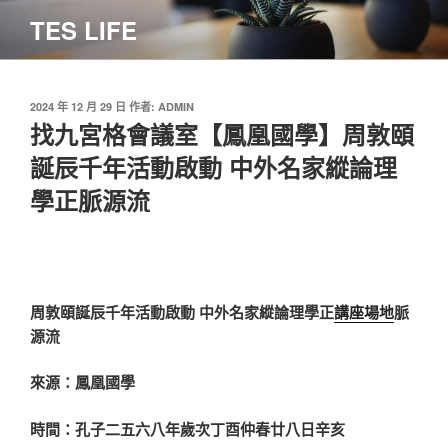
跳
TES LIFE
至
主
要
內
發
2024 年 12 月 29 日
作者:
ADMIN
佈
找九宮格會議室【鳳凰國學】周敦頤
容
於
誕辰千年活動啟動 中外名家縱論理
學正脈源流
周敦頤誕辰千年活動啟動 中外名家縱論理學正
講座場地
脈
源流
來源：鳳凰國學
時間：孔子二五六八年歲次丁酉仲春廿八日辛亥