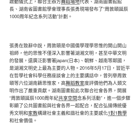
啟動儀式上，聯合主辦方
舞蹈場地
代表、湖南圖書館館
長、湖南省圖書館學會理事長張勇現場發布了“周敦頤誕辰
1000周年紀念系列活動”計劃。
張勇在致辭中說，周敦頤是中國儒學理學思惟的開山開山
祖師，他的思惟不僅深入影響著湖湘文明，甚至中華文明
的發展，還廣泛影響著japan(日本)、朝鮮、越南等鄰國，
是湖湘文明史上最為主要的人物。2016年5月17日，習近平
在哲學社會科學任務座談會上的主要講話中，曾列舉周敦
頤等六位湖南籍思惟家，高
舞蹈教室
度評價他們為人類文
明作出了嚴重貢獻。湖南圖書館此次聯合社會各界，開展
“周敦頤誕辰1000周年紀
共享空間
念系列活動”，進一個步驟
彰顯了公共圖書館與社會各界一起配合，配合弘揚傳統優
秀文明和
家教
構建社會主義和諧社會的主要感化
1對1教學
和社會價值。