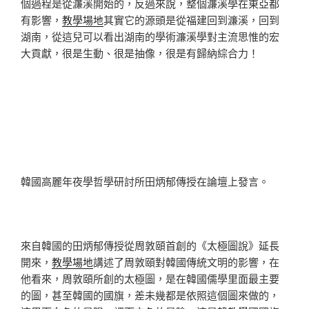
個過程是從濂溪開始的，反過來說，整個濂溪學在東亞都
有影響，
教學場地
其實它的源頭是從福建回到濂溪，回到
湖南，從這兒可以看出湖南的學術濂溪學對主流思惟的宏
大貢獻，很是生動、很是抽像，很是有歸納綜合力！
韓國高麗年夜學哲學研討所田炳郁傳授在論壇上發言。
來自韓國的田炳郁傳授從周敦頤首創的《太極圖說》延長
開來，
教學場地
講述了周敦頤對韓國傳統文明的影響，在
他看來，周敦頤所創的太極圖，是在韓國儒學里面最主要
的圖，甚至韓國的國旗，差未幾都是依照這個圖來做的，