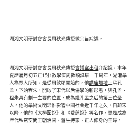
湖湘文明研討會會長周秋光傳授做宗旨綜述。
湖湘文明研討會會長周秋光傳授
會議室出租
介紹說，本年
夏歷蒲月初五正
1對1教學
值周敦頤誕辰一千周年，湖湘學
人為眾人所知，是從周敦頤開始的，他
講座場地
上承孔
孟，下始程朱，開啟了宋代以后儒學的新形態，與孔孟、
程朱具有劃一主要的位置，成為繼孔孟之后的第三位圣
人。他的學術文明思惟影響中國社會近千年之久，自趙宋
以降，他的《太極圖說》和《愛蓮說》等名作，更是成為
歷代
私密空間
王朝治國、蒼生持家、正人修身的圭璋。