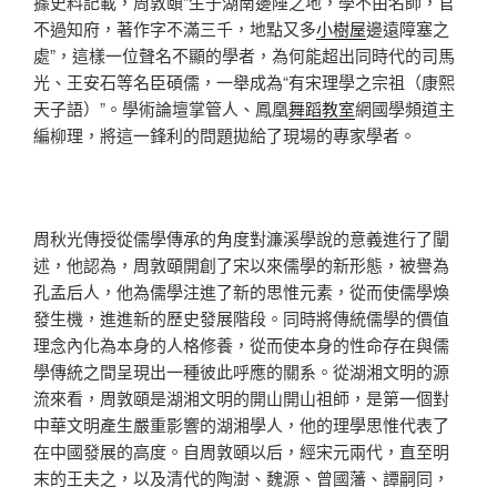
據史料記載，周敦頤“生于湖南邊陲之地，學不由名師，官
不過知府，著作字不滿三千，地點又多
小樹屋
邊遠障塞之
處”，這樣一位聲名不顯的學者，為何能超出同時代的司馬
光、王安石等名臣碩儒，一舉成為“有宋理學之宗祖（康熙
天子語）”。學術論壇掌管人、鳳凰
舞蹈教室
網國學頻道主
編柳理，將這一鋒利的問題拋給了現場的專家學者。
周秋光傳授從儒學傳承的角度對濂溪學說的意義進行了闡
述，他認為，周敦頤開創了宋以來儒學的新形態，被譽為
孔孟后人，他為儒學注進了新的思惟元素，從而使儒學煥
發生機，進進新的歷史發展階段。同時將傳統儒學的價值
理念內化為本身的人格修養，從而使本身的性命存在與儒
學傳統之間呈現出一種彼此呼應的關系。從湖湘文明的源
流來看，周敦頤是湖湘文明的開山開山祖師，是第一個對
中華文明產生嚴重影響的湖湘學人，他的理學思惟代表了
在中國發展的高度。自周敦頤以后，經宋元兩代，直至明
末的王夫之，以及清代的陶澍、魏源、曾國藩、譚嗣同，