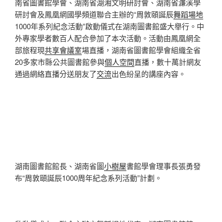
南省圖書館學會、湖南省湖湘文明研討會、湖南省濂溪學
研討會及鳳凰網國學頻道聯合主辦的“周敦頤誕辰
舞蹈場地
1000年系列紀念活動”啟動儀式在湖南圖書館盛大舉行。中
外專家學者數百人配合參加了本次活動。活動由鳳凰網全
部旅程現
共享會議室
場直播，湖南省圖書館學會組織全省
20多家市縣公共圖書館參與
個人空間
直播，數十萬計網友
通過網絡直播分送朋友了
交流
出色紛呈的講座內容。
湖南圖書館館長、湖南省圖
小樹屋
書館學會理事長張勇發
布“周敦頤誕辰1000周年紀念系列活動”計劃。