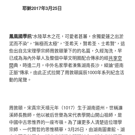
耶穌2017年3月25日
鳳凰國學訊
“水陸草木之花，可愛者甚蕃，余獨愛蓮之出淤
泥而不染”，“無極而太極”，“圣希天，賢希圣、士希賢”，這
些出自北宋理學宗師周敦頤筆下的的名篇，久經淘洗，早
已成為海內外華人及整個中華文明圈配合傳承的經
共享空
間
典，時逢二月，中外名家學者湊集湖南長沙，縱論“道南
正脈”傳承，由此正式拉開了周敦頤誕辰1000年系列紀念活
動的尾聲。
周敦頤，宋真宗天禧元年（1017）生于湖南道州，世稱濂
溪師長教師，他以被后世譽為宋代表學開山開山祖師，是
中國中古思惟界的一座岑嶺。為了讓更多人清楚這位理學
宗師、一代賢哲的思惟精華，3月25日，由湖南圖書館、湖