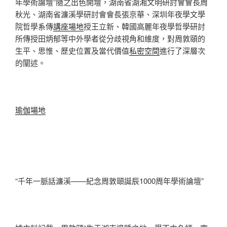
年學術論壇”隨之出色開壇，湖南省湖湘文明研討會會長周
秋光、湖南省濂溪學研討會會長張京華、深圳年夜學文學
院哲學系傳
講座場地
授王立新、韓國高麗年夜學哲學研討
所傳授田炳郁等中外學者從分歧視角和維度，對周敦頤的
生平、思惟、歷史位置及當代價值
私密空間
進行了深層次
的闡述。
瑜伽場地
“千年一脈話濂溪——紀念周敦頤誕辰1000周年學術論壇”