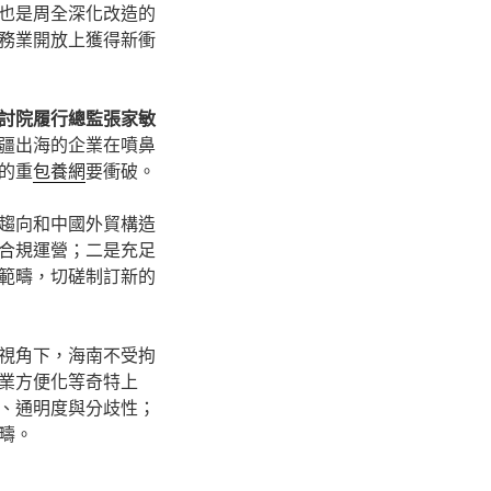
也是周全深化改造的
務業開放上獲得新衝
討院履行總監張家敏
疆出海的企業在噴鼻
的重
包養網
要衝破。
趨向和中國外貿構造
合規運營；二是充足
範疇，切磋制訂新的
視角下，海南不受拘
業方便化等奇特上
、通明度與分歧性；
疇。