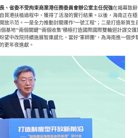
長、省委不受拘束商業港任務委員會辦公室主任倪強
在揭幕致辭
自貿港扶植過程中，獲得了活潑的實行結果。以後，海南正在穩
開放示范。一是全力推動封關運作“一號工程”；二是打造新質生
兩個基地”“兩個關鍵”“兩個收集”積極打造國際國際雙輪迴計謀交
盼望中改院持續施展智庫感化，當好“軍師團”，為海南進一個步
的更年夜進獻。