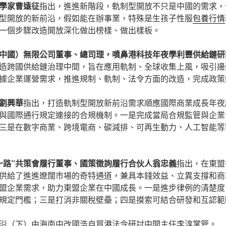
學家曹遠征
指出，進進新階段，軌制型開放不只是中國的需求，
型開放的新前沿，假如能在辦事業，特殊是生孩子性服
包養行情
一個步驟改造開放深化做出榜樣、做出樣板。
中國）無限公司董事、總司理，噴鼻港科技年夜學利豐供給鏈研
造跨國供給鏈治理中間，旨在應用軌制、全球收集上風，吸引邊
據企業運營需求，推進規制、軌制、法令方面的改造，完成政策
劉興華
指出，打造軌制型開放新前沿需求順應國際商業成長年夜
與國際通行規定連接的合規機制。一是完成當局合規監管與企業
三是在數字商業、跨境電商、碳減排、可再生動力、人工智能等
一路”共策會履行董事、國策徵詢履行合伙人翁忠義
指出，在東盟
供給了進進遼闊市場的奇特通道，兼具本錢效益、立異支撐和商
盟企業需求，助力東盟企業在中國成長。一是進步律例的清楚度
地規定門檻；三是打消非關稅壁壘；四是摸索可結合研發和互認範
沿（下）由海南中改國浩自貿港法令研討中間主任李淳掌管。