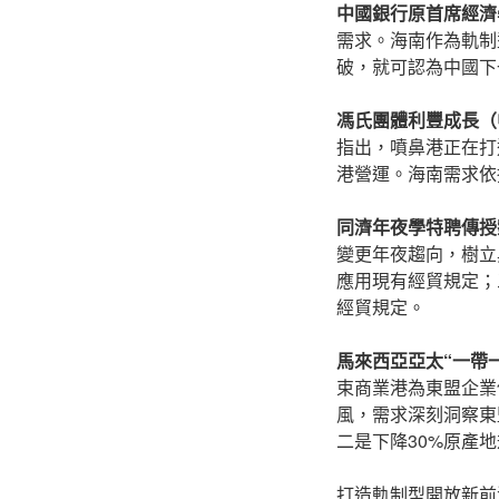
中國銀行原首席經濟
需求。海南作為軌制
破，就可認為中國下
馮氏團體利豐成長（
指出，噴鼻港正在打
港營運。海南需求依
同濟年夜學特聘傳授
變更年夜趨向，樹立
應用現有經貿規定；
經貿規定。
馬來西亞亞太“一帶
束商業港為東盟企業
風，需求深刻洞察東
二是下降30%原產
打造軌制型開放新前