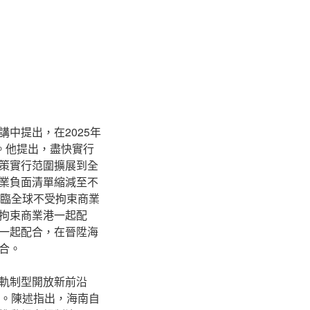
講中提出，在2025年
。他提出，盡快實行
策實行范圍擴展到全
業負面清單縮減至不
面臨全球不受拘束商業
拘束商業港一起配
一起配合，在晉陞海
合。
軌制型開放新前沿
》。陳述指出，海南自