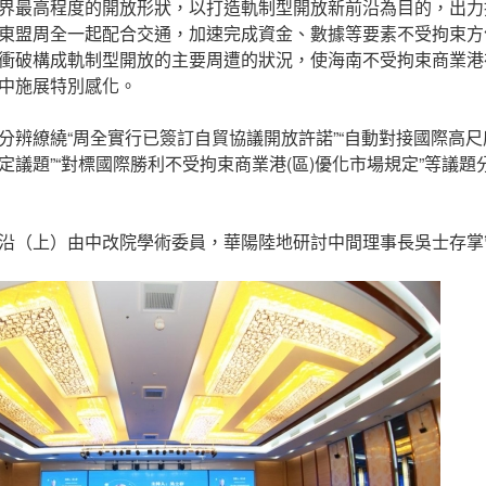
界最高程度的開放形狀，以打造軌制型開放新前沿為目的，出力
東盟周全一起配合交通，加速完成資金、數據等要素不受拘束方
衝破構成軌制型開放的主要周遭的狀況，使海南不受拘束商業港
中施展特別感化。
分辨繚繞“周全實行已簽訂自貿協議開放許諾”“自動對接國際高尺
定議題”“對標國際勝利不受拘束商業港(區)優化市場規定”等議
沿（上）由中改院學術委員，華陽陸地研討中間理事長吳士存掌