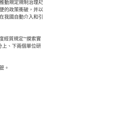
推動規定規制治理尺
便的政策衝破，并以
在我國自動介入和引
度經貿規定”“摸索實
題分上、下兩個單位研
管。