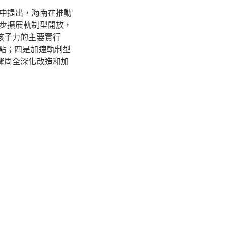
中提出，海南在推動
步擴展軌制型開放，
孩子力的主要實行
匯點；四是加速軌制型
驟周全深化改造和加