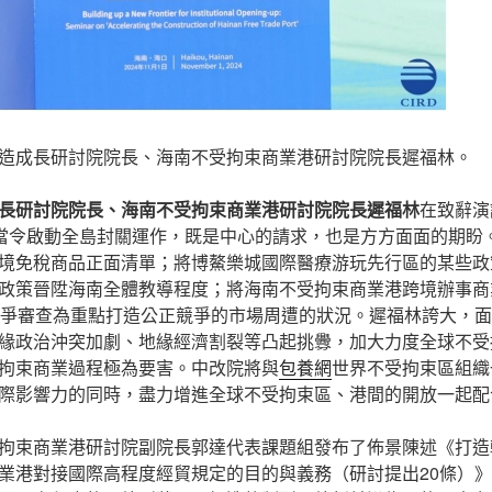
造成長研討院院長、海南不受拘束商業港研討院院長遲福林。
長研討院院長、海南不受拘束商業港研討院院長遲福林
在致辭演
、當令啟動全島封關運作，既是中心的請求，也是方方面面的期盼
境免稅商品正面清單；將博鰲樂城國際醫療游玩先行區的某些政
政策晉陞海南全體教導程度；將海南不受拘束商業港跨境辦事商
競爭審查為重點打造公正競爭的市場周遭的狀況。遲福林誇大，
緣政治沖突加劇、地緣經濟割裂等凸起挑釁，加大力度全球不受
拘束商業過程極為要害。中改院將與
包養網
世界不受拘束區組織
際影響力的同時，盡力增進全球不受拘束區、港間的開放一起配
拘束商業港研討院副院長郭達代表課題組發布了佈景陳述《打造
業港對接國際高程度經貿規定的目的與義務（研討提出20條）