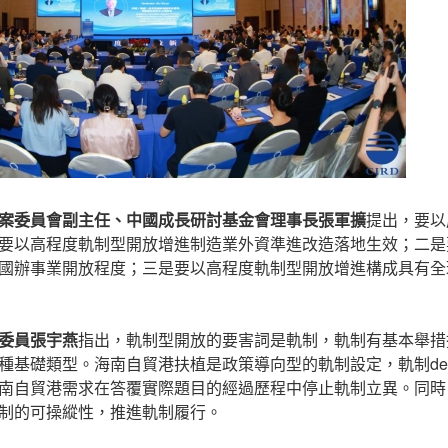
案委員會副主任、中國成長研討基金會理事長張軍
擴
提出，要以
要以高程度軌制型開放增進制造業外資準進改造落地生效；二是
國辦事業開放程度；三是要以高程度軌制型開放增進構成具有全
委員張宇燕
指出，軌制型開放的要害詞是軌制，軌制有基本舉措
種基礎類型。海南自貿港扶植是政策導向型的軌制設定，軌制des
南自貿港需求在答覆實際題目的經過歷程中停止軌制立異。同時
制的可操縱性，推進軌制履行。