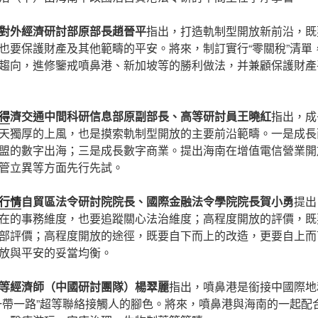
對外經濟研討部原部長趙晉平
指出，打造軌制型開放新前沿，既
也要保護財產及其他範疇的平安。將來，制訂實行“零關稅”清單
趨向，進修鑒戒噴鼻港、新加坡等的勝利做法，并兼顧保護財產平
得
濟交通中間科研信息部原副部長、高等研討員王曉紅
指出，成
天獨厚的上風，也是摸索軌制型開放的主要前沿範疇。一是成長
的數字出海；三是成長數字商業。提出海南在增值電信營業開放、i
管立異等方面先行先試。
行情
自貿區法令研討院院長、國際金融法令學院院長賀小勇
提出
在的事務維度，也要追蹤關心法治維度；高程度開放的評價，既
部評價；高程度開放的途徑，既要自下而上的改造，更要自上而
放與平安的妥當均衡。
等經濟師（中國研討團隊）楊翠麗
指出，噴鼻港是銜接中國際地
一帶一路”超等聯絡接觸人的腳色。將來，噴鼻港與海南的一起配