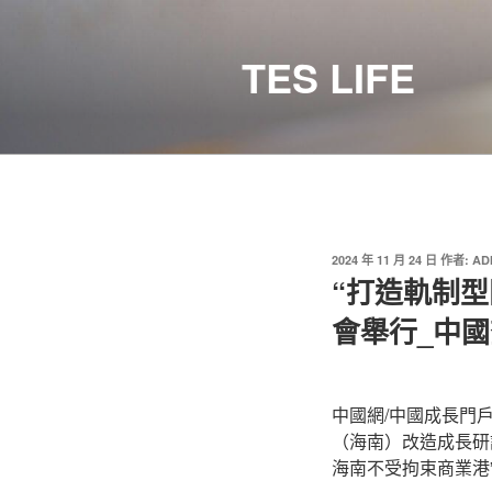
跳
至
TES LIFE
主
要
內
容
發
2024 年 11 月 24 日
作者:
AD
佈
“打造軌制
於
會舉行_中
中國網/中國成長門戶
（海南）改造成長研
海南不受拘束商業港