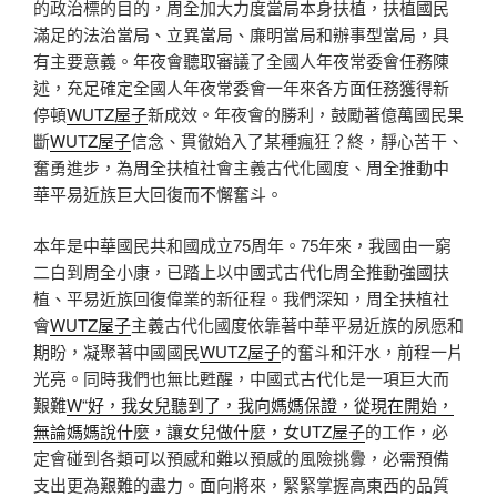
的政治標的目的，周全加大力度當局本身扶植，扶植國民
滿足的法治當局、立異當局、廉明當局和辦事型當局，具
有主要意義。年夜會聽取審議了全國人年夜常委會任務陳
述，充足確定全國人年夜常委會一年來各方面任務獲得新
停頓
WUTZ屋子
新成效。年夜會的勝利，鼓勵著億萬國民果
斷
WUTZ屋子
信念、貫徹始入了某種瘋狂？終，靜心苦干、
奮勇進步，為周全扶植社會主義古代化國度、周全推動中
華平易近族巨大回復而不懈奮斗。
本年是中華國民共和國成立75周年。75年來，我國由一窮
二白到周全小康，已踏上以中國式古代化周全推動強國扶
植、平易近族回復偉業的新征程。我們深知，周全扶植社
會
WUTZ屋子
主義古代化國度依靠著中華平易近族的夙愿和
期盼，凝聚著中國國民
WUTZ屋子
的奮斗和汗水，前程一片
光亮。同時我們也無比甦醒，中國式古代化是一項巨大而
艱難
W“好，我女兒聽到了，我向媽媽保證，從現在開始，
無論媽媽說什麼，讓女兒做什麼，女UTZ屋子
的工作，必
定會碰到各類可以預感和難以預感的風險挑釁，必需預備
支出更為艱難的盡力。面向將來，緊緊掌握高東西的品質