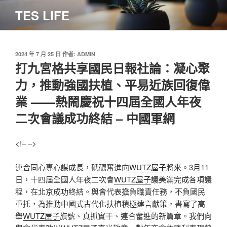
跳
TES LIFE
至
主
要
內
發
2024 年 7 月 25 日
作者:
ADMIN
佈
打九宮格共享國民日報社論：凝心聚
容
於
力，推動強國扶植、平易近族回復偉
業 ——熱鬧慶祝十四屆全國人年夜
二次會議成功終結 – 中國軍網
<!– –>
連合同心專心謀成長，砥礪奮進向
WUTZ屋子
將來。3月11
日，十四屆全國人年夜二次會
WUTZ屋子
議美滿完成各項議
程，在北京成功終結。與會代表擔負職責任務，不負國民
重托，為推動中國式古代化扶植積極建言獻策，書寫了高
舉
WUTZ屋子
旗號、真抓實干、連合奮進的新篇章。我們向