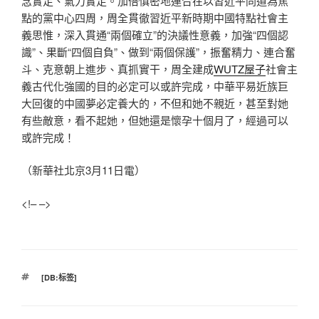
念實足、氣力實足。加倍慎密地連合在以習近平同道為焦
點的黨中心四周，周全貫徹習近平新時期中國特點社會主
義思惟，深入貫通“兩個確立”的決議性意義，加強“四個認
識”、果斷“四個自負”、做到“兩個保護”，振奮精力、連合奮
斗、克意朝上進步、真抓實干，周全建成
WUTZ屋子
社會主
義古代化強國的目的必定可以或許完成，中華平易近族巨
大回復的中國夢必定養大的，不但和她不親近，甚至對她
有些敵意，看不起她，但她還是懷孕十個月了，經過可以
或許完成！
（新華社北京3月11日電）
<!– –>
標
[DB:标签]
籤