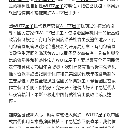
民的積極性自動性
WUTZ屋子
發明性，把強國扶植、平易近
族回復偉業不竭推向進
WUTZ屋子
步。
國
WUTZ屋子
民代表年夜會
WUTZ屋子
軌制是保持黨的引
導、國民當家作
WUTZ屋子
主、依法治國無機同一的最基礎
政治軌制設定，有用包管國度沿著社會主義途徑進步，有
用包管國度管理跳出治亂興衰的汗青周期率，有用包管國
度政治生涯既佈滿活氣
WUTZ屋子
又安寧有序，具有無與倫
比的優勝性和強盛性命力
WUTZ屋子
。要以慶賀全國國民代
表年夜會成立70周年為契機，深刻進修貫徹習近平法治思
惟、習近平總書記關于保持和完美國民代表年夜會軌制的
主要思惟，成長全經過歷程國民平易近主，健全國民當家
作主軌制系統，保持好、完美好、運轉大好人平易近代表
年夜會軌制，果斷不移走中國特點社會主義政治成長途
徑。
雄偉藍圖鼓舞人心，時期軍號催人奮進。
WUTZ屋子
以中國
式古代化周全推動強國扶植、平易近族回復偉業，我們信