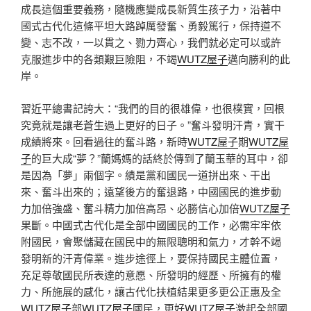
成長這個重要義務，隨機應變成長新質生孩子力，沿著中
國式古代化這條平坦大路踔厲發奮、勇毅篤行，保持道不
變、志不改，一以貫之、勠力齊心，我們就必定可以或許
克服進步中的各類艱巨險阻，不竭
WUTZ屋子
邁向勝利的此
岸。
習近平總書記誇大：“我們的目的很雄偉，也很樸實，回根
究竟就是讓老蒼生過上更好的日子。”奮斗發明汗青，實干
成績將來。回看過往的奮斗路，新時
WUTZ屋子
期
WUTZ屋
子
的巨大成“夢？”蘭媽媽的話終於傳到了蘭玉華的耳中，卻
是因為「夢」兩個字。績是黨和國民一道拼出來、干出
來、奮斗出來的；遠望後方的奮退路，中國國民的進步動
力加倍強盛、奮斗精力加倍高昂、必勝信心加倍
WUTZ屋子
果斷。中國式古代化是全部中國國民的工作，必需牢牢依
附國民，會聚儲藏在國民中的無限聰明和氣力，才幹不竭
發明新的汗青偉業。進步途徑上，要保持國民主體位置，
充足尊敬國民所表達的意愿、所發明的經歷、所擁有的權
力、所施展的感化，讓古代化扶植結果更多更公正惠及全
WUTZ屋子
部
WUTZ屋子
國民，更好
WUTZ屋子
激起全部國