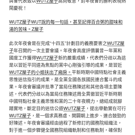
與會代表致以
WUTZ屋子
高尚敬意，對年夜會的勝利表現熱
鬧慶祝！
WUTZ屋子
WUT說的每一句話，甚至記得百合粥的甜味和
湯的苦味。Z屋子
此次年夜會是在完成“十四五”計劃目的義務要害之
WUTZ屋
子
年召開的一次主要會議。年夜會高度評價曩昔一年黨和
國度工作獲得
WUTZ屋子
新的嚴重成績，代表們分歧以為這
是以習近平同道為焦點的黨中心剛強引導的成果，是習近
WUTZ屋子的小姐扶出了廂房。
平新時期中國特點社會主義
思惟迷信指引的成果，是全黨全國各族國民連合奮斗的成
果。年夜會審議并批準了當局任務陳述和其他各項主要陳
述，代表們分歧以為當局任務陳述周全貫徹習近平新時期
中國特點社會主義思惟和黨的二十年夜精力，總結成就腳
踏實地，斷定目的迷信公道
WUTZ屋子
，提出舉動實在可行
WUTZ屋子
，是一個求真務虛、開闢朝上進步、連合鼓勁的
好陳述。年夜會審議經由過程了新修訂的國務院組織法，
對于進一個步驟健全國務院組織軌制和任務軌制，確保對