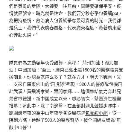
們是英勇的步隊，大師要一往無前，同時要確保平安。疫
情就是號令，時光就是性命，我們要分秒必爭
包養網ppt
，
為把持疫情、救治病人
包養網
爭奪最可貴的時光。我們都
是兵士，我們代表廣春風格、代表廣東程度、帶著廣東愛
心奔赴火線。”
隊員們為之動容年夜受鼓舞，高呼：“荊州加油！湖北加
油！中國加油！”至此，廣東已派出超1500名的醫務職員支
援湖北。你認為就這么多了？就在方才，明天下戰書，又
一支來自廣東佛山的“飛虎隊”呈現，320人的醫療隊包機飛
赴武漢！黃飛鴻家鄉、葉問家鄉……這個集結氣力奔赴兄
弟省市聲援，新中國成立以來，想必初次，懸壺濟世極盡
描摹！這此中，除了南邊醫，在全部對湖北聲援步隊中，
範圍最年夜的為中山年夜學各從屬病院
包養甜心網
，從一
院到六院，跨越了500人的醫護聲勢，被全國網友譽為“無
敵中山醫”！