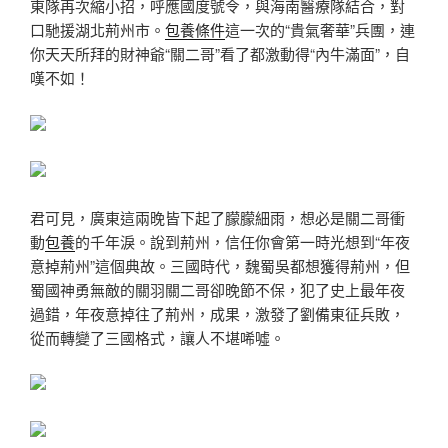
東隊再次縮小招，呼應國度號令，與海南醫療隊結合，對
口馳援湖北荊州市。
包養條件
這一次的“貴氣奢華”兵團，連
你天天所拜的財神爺“關二哥”看了都激動得“內牛滿面”，自
嘆不如！
君可見，廣東這兩晚皆下起了朦朦細雨，想必是關二哥衝
動
包養
的千年淚。說到荊州，信任你會第一時光想到“年夜
意掉荊州”這個典故。三國時代，魏蜀吳都想獲得荊州，但
蜀國神勇無敵的關羽關二哥卻晚節不保，犯了史上最年夜
過錯，年夜意掉往了荊州，成果，激發了劉備東征兵敗，
從而轉變了三國格式，讓人不堪唏噓。