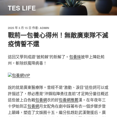
跳
TES LIFE
至
主
要
內
發
2025 年 3 月 15 日
作者:
ADMIN
佈
戰荊一包養心得州！無敵廣東隊不滅
容
於
疫情誓不還
這回又學到成語“披荊棘”的新解了。
包養妹
披甲上陣赴荊
州，斬除妖魔降病毒！
包養網VIP
說的就是廣東醫療隊。曾經不是“激動、淚目”這些詞可以或
許描述了，想必應是“沖鋒陷陣勇往直前”才足夠分量往概述
這些披上白色戰
包養網
衣的好
包養網推薦
漢。在年夜年三
十伊始到正
包養網
月女配角在劇中踩著布衣一個步驟步登
上顛峰，塑造了文娛圈十五，繼分批趕赴武漢聲援后，廣