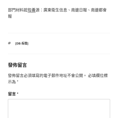
部門材料起
包養
源：廣東衛生信息、南邊日報、南邊都會
報
標
[DB:标签]
籤
發佈留言
發佈留言必須填寫的電子郵件地址不會公開。
必填欄位標
示為
*
留言
*