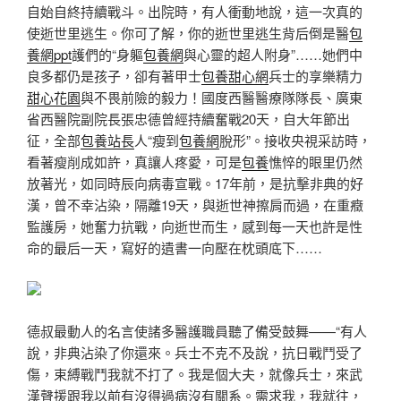
自始自終持續戰斗。出院時，有人衝動地說，這一次真的
使逝世里逃生。你可了解，你的逝世里逃生背后倒是醫
包
養網ppt
護們的“身軀
包養網
與心靈的超人附身”……她們中
良多都仍是孩子，卻有著甲士
包養甜心網
兵士的享樂精力
甜心花園
與不畏前險的毅力！國度西醫醫療隊隊長、廣東
省西醫院副院長張忠德曾經持續奮戰20天，自大年節出
征，全部
包養站長
人“瘦到
包養網
脫形”。接收央視采訪時，
看著瘦削成如許，真讓人疼愛，可是
包養
憔悴的眼里仍然
放著光，如同時辰向病毒宣戰。17年前，是抗擊非典的好
漢，曾不幸沾染，隔離19天，與逝世神擦肩而過，在重癥
監護房，她奮力抗戰，向逝世而生，感到每一天也許是性
命的最后一天，寫好的遺書一向壓在枕頭底下……
德叔最動人的名言使諸多醫護職員聽了備受鼓舞——“有人
說，非典沾染了你還來。兵士不克不及說，抗日戰鬥受了
傷，束縛戰鬥我就不打了。我是個大夫，就像兵士，來武
漢聲援跟我以前有沒得過病沒有關系。需求我，我就往，