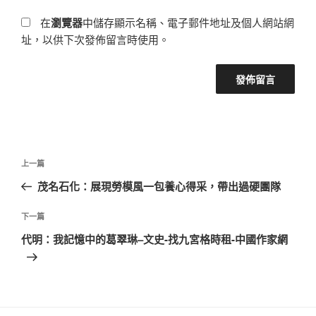
在
瀏覽器
中儲存顯示名稱、電子郵件地址及個人網站網
址，以供下次發佈留言時使用。
文
上
上一篇
章
一
茂名石化：展現勞模風一包養心得采，帶出過硬團隊
導
篇
覽
文
下
下一篇
章
一
代明：我記憶中的葛翠琳–文史-找九宮格時租-中國作家網
篇
文
章