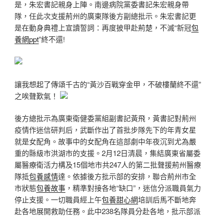
是，朱宏書記親身上陣。南邊病院黨委書記朱宏親身帶
隊，任此次支援荊州的廣東隊後方副總批示。朱宏書記更
是在動身典禮上宣讀誓詞：再度披甲赴荊楚，不滅“新冠
包
養網ppt
”終不還!
讓我想起了傳頌千古的“黃沙百戰穿金甲，不破樓蘭終不還”
之唉聲歎氣！
後方總批示為廣東衛健委黨組副書記黃飛，黃書記對荊州
疫情作迷信研判后，武斷作出了首批步隊先下的年青女星
就是女配角。故事中的女配角在這部劇中年夜沉到尤為嚴
重的縣級市洪湖市的支援。2月12日清晨，集結廣東省屬委
屬醫療衛活力構及15個地市共247人的第二批聲援荊州醫療
隊抵
包養感情
達。依據後方批示部的安排，聯合荊州市全
市狀態
包養故事
，精準對接各地“缺口”，迷信分派職員氣力
停止支援。一切職員經上午
包養甜心網
培訓后馬不斷地奔
赴各地展開救助任務。此中238名隊員分赴各地，批示部派