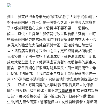
湖北，廣東已把全身最硬的“鱗”都給你了！對于武漢國民，
對于荊州國民，想一定是一股熱心之流，連廣東人本身看
了，都感到是強心之劑，愛慕得不要不要……愛慕吃
醋……沒恨，且愛呀！加倍覺得欣喜與驕傲！究竟，此時
得知荊州國民更需求庇護我們性命與安康的白衣天使，也
為廣東的強盛氣力倍感自豪與幸福！正如鐘南山院士所
言，堵截病毒泉源才是重中之重；更如習總書記所唆使，
克服疫情，全國一盤棋！武漢成功，就是湖北成功，湖北
成功就是全國成功。低調務虛更有著年夜愛義舉的廣東人
而言，都
包養網心得
很想對湖北國民、荊州國民說聲：毋
用使驚（別懼怕）！我們廣東白衣兵士貴氣奢華團借你一
用，“不消情面不消利錢”，只需讓他們健安康康凱旋回來即
是……已經，有篇刷屏的文章叫“我不敢看武漢人的伴侶
圈”，明天我可以告知你，我不敢
包養軟體
看“廣東隊的醫療
日誌”，每次看每次淚，說不怕是假的，但那種“向逝世而
生”的精力至今回蕩。醫護職員中，女性剪斷長發，剪斷頭