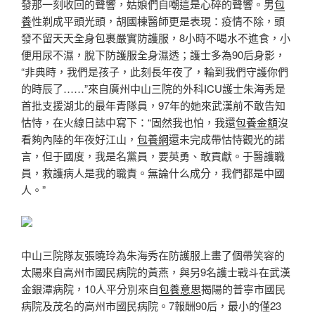
發那一刻收回的聲響，姑娘們自嘲這是心碎的聲響。男
包
養
性剃成平頭光頭，胡國棟醫師更是表現：疫情不除，頭
發不留天天全身包裹嚴實防護服，8小時不喝水不進食，小
便用尿不濕，脫下防護服全身濕透；護士多為90后身影，
“非典時，我們是孩子，此刻長年夜了，輪到我們守護你們
的時辰了……”來自廣州中山三院的外科ICU護士朱海秀是
首批支援湖北的最年青隊員，97年的她來武漢前不敢告知
怙恃，在火線日誌中寫下：“固然我也怕，我還
包養金額
沒
看夠內陸的年夜好江山，
包養網
還未完成帶怙恃觀光的諾
言，但于國度，我是名黨員，要英勇、敢貢獻。于醫護職
員，救護病人是我的職責。無論什么成分，我們都是中國
人。”
中山三院隊友張曉玲為朱海秀在防護服上畫了個帶笑容的
太陽來自高州市國民病院的黃燕，與另9名護士戰斗在武漢
金銀潭病院，10人平分別來自
包養意思
揭陽的普寧市國民
病院及茂名的高州市國民病院。7報酬90后，最小的僅23