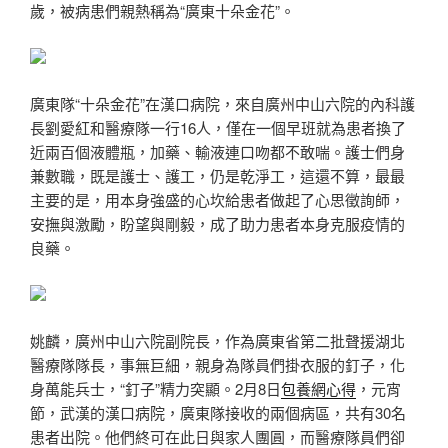
歲，被病患們親熱稱為“廣東十朵金花”。
廣東隊“十朵金花”在漢口病院，來自廣州中山六院的內科護
長劉愛紅和醫療隊一行16人，僅在一個早班就為患者換了
近兩百個液體瓶，加藥、輸液連口吻都不敢喘。護士們身
兼數職，既是護士、護工，仍是乾淨工，這還不算，最最
主要的是，用本身強盛的心坎給患者做起了心思徵詢師，
安撫與激勵，盼望與剛毅，成了助力患者本身克服疫情的
良藥。
姚麟，廣州中山六院副院長，作為廣東省第二批聲援湖北
醫療隊隊長，事無巨細，親身為隊員們掛衣服的釘子，化
身萬能兵士，“釘子”精力突顯。2月8日
包養網心得
，元宵
節，武漢的漢口病院，廣東隊接收的兩個病區，共有30名
患者出院。他們終可在此日與家人團圓，而醫療隊員們卻