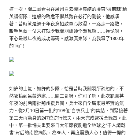
這一次，關二哥看著在廣州白云機場集結的廣東“披荊棘”精
英護衛隊，這般的臨危不懼與勢在必行的剛毅，他感嘆
著：昔時就是過于年夜意招致軍心散漫，一路走一路散，
敵手呂蒙一仗未打就令我關羽雄師全盤瓦解……兵戈呀，
軍心是最年夜的成功籌碼。感激廣東隊，為我雪了1800年
的“恥”！
如許的士氣，如許的步隊，恰是昔時我關羽所疏忽的，不
然哪輪到呂蒙這廝……關二哥呀，你可了解，此次範圍甚
年夜的前后兩批荊州援兵團，兵士來自全廣東最堅實的氣
力。從2月10日第一批的108位“白衣兵士”的集結，到緊接著
第二天再動身的247位逆行懦夫，兩天完成聲援全籠罩。此
中，第一批懦夫重要來自大年節夜刷遍全地球之“千人請戰
書”背后的南邊病院，為85人，再度震動人心！值得一提的