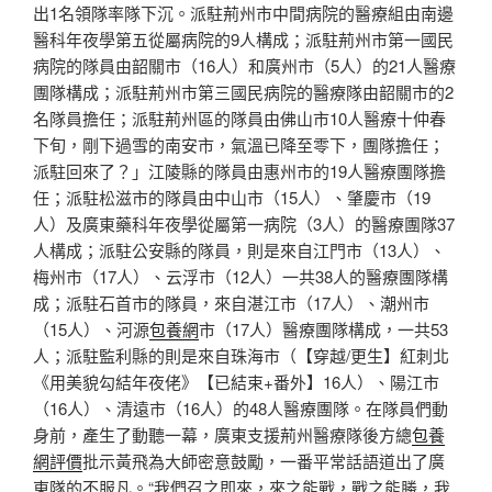
出1名領隊率隊下沉。派駐荊州市中間病院的醫療組由南邊
醫科年夜學第五從屬病院的9人構成；派駐荊州市第一國民
病院的隊員由韶關市（16人）和廣州市（5人）的21人醫療
團隊構成；派駐荊州市第三國民病院的醫療隊由韶關市的2
名隊員擔任；派駐荊州區的隊員由佛山市10人醫療十仲春
下旬，剛下過雪的南安市，氣溫已降至零下，團隊擔任；
派駐回來了？」江陵縣的隊員由惠州市的19人醫療團隊擔
任；派駐松滋市的隊員由中山市（15人）、肇慶市（19
人）及廣東藥科年夜學從屬第一病院（3人）的醫療團隊37
人構成；派駐公安縣的隊員，則是來自江門市（13人）、
梅州市（17人）、云浮市（12人）一共38人的醫療團隊構
成；派駐石首市的隊員，來自湛江市（17人）、潮州市
（15人）、河源
包養網
市（17人）醫療團隊構成，一共53
人；派駐監利縣的則是來自珠海市（【穿越/更生】紅刺北
《用美貌勾結年夜佬》【已結束+番外】16人）、陽江市
（16人）、清遠市（16人）的48人醫療團隊。在隊員們動
身前，產生了動聽一幕，廣東支援荊州醫療隊後方總
包養
網評價
批示黃飛為大師密意鼓勵，一番平常話語道出了廣
東隊的不服凡。“我們召之即來，來之能戰，戰之能勝，我