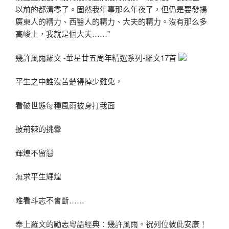
以前的都清零了。固然我年事那么年夜了，但仍是要發揚
廣東人的精力、西醫人的精力、大夫的精力。沒有那么多
高峻上，我就是個大夫……”
幾許風雨羅文 -華星廿五周年精選系列-羅文17首
平生之中誰沒苦楚得掉少難免，
看破世態每種風雨披身打我面
披荊棘的挑釁
輝煌不留戀
無求平生輝煌
唯看斗志不會斷……
奉上羅文的勵志粵語經典：幾許風雨。祝列位彼此安康！