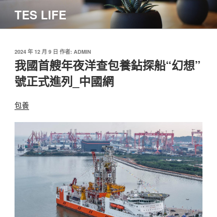
跳
TES LIFE
至
主
要
內
發
2024 年 12 月 9 日
作者:
ADMIN
佈
我國首艘年夜洋查包養鉆探船“幻想”
容
於
號正式進列_中國網
包養