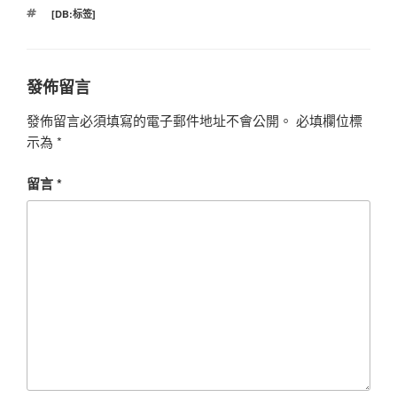
標
[DB:标签]
籤
發佈留言
發佈留言必須填寫的電子郵件地址不會公開。
必填欄位標
示為
*
留言
*