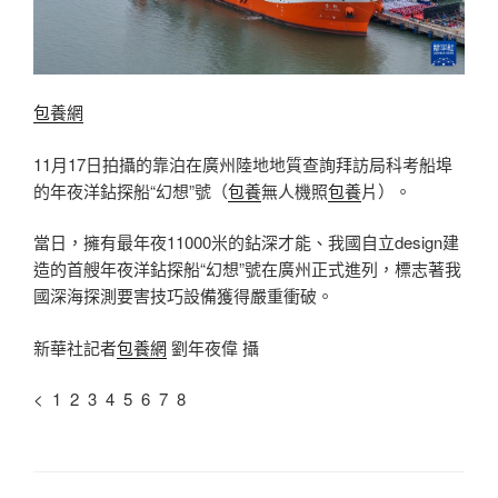
包養網
11月17日拍攝的靠泊在廣州陸地地質查詢拜訪局科考船埠
的年夜洋鉆探船“幻想”號（
包養
無人機照
包養
片）。
當日，擁有最年夜11000米的鉆深才能、我國自立design建
造的首艘年夜洋鉆探船“幻想”號在廣州正式進列，標志著我
國深海探測要害技巧設備獲得嚴重衝破。
新華社記者
包養網
劉年夜偉 攝
< 1 2 3 4 5 6 7 8