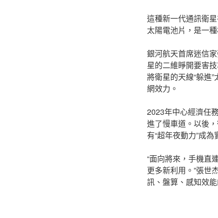
這種新一代通訊衛星
太陽電池片，是一種
銀河航天首席迷信家
星的二維睜開要害技
將衛星的天線“躲進
網效力。
2023年中心經濟
進了慢車道。以後，
有“超年夜動力”成
“面向將來，手機直
更多新利用。”張世
訊、盤算、感知效能