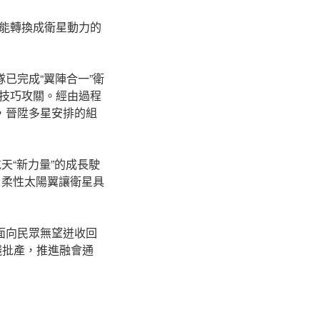
能轉換成衛星動力的
已完成“翼陣合一”衛
技巧攻關。經由過程
，晉陞多星安排的組
天“新力量”的成長駛
，柔性太陽翼讓衛星具
面向民眾無望迸收回
錢批產，推進融會通