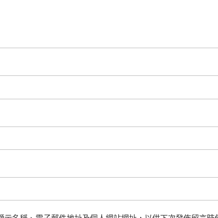
顯示名稱、電子郵件地址及個人網站網址，以供下次發佈留言時