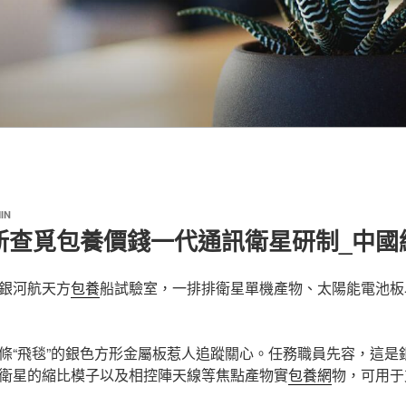
IN
新查覓包養價錢一代通訊衛星研制_中國
銀河航天方
包養
船試驗室，一排排衛星單機產物、太陽能電池板
條“飛毯”的銀色方形金屬板惹人追蹤關心。任務職員先容，這是
衛星的縮比模子以及相控陣天線等焦點產物實
包養網
物，可用于