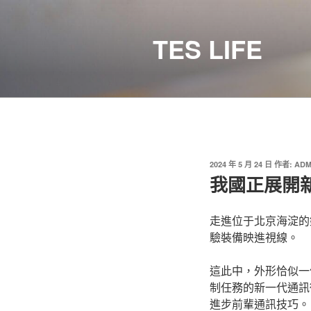
跳
至
TES LIFE
主
要
內
容
發
2024 年 5 月 24 日
作者:
ADM
佈
我國正展開
於
走進位于北京海淀的
驗裝備映進視線。
這此中，外形恰似一
制任務的新一代通訊
進步前輩通訊技巧。