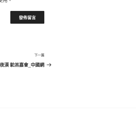
下
下一篇
一
夜漠 駝羔嘉會_中國網
篇
文
章