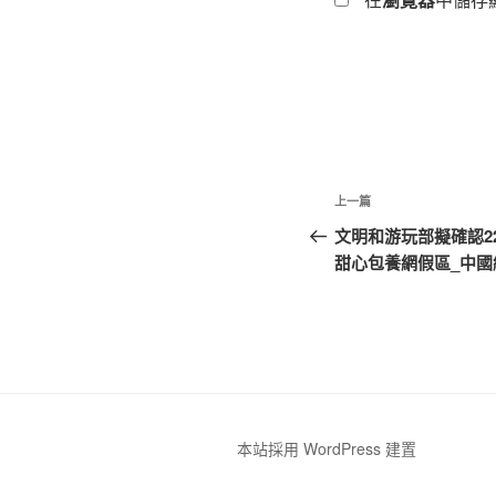
文
上
上一篇
章
一
文明和游玩部擬確認2
篇
甜心包養網假區_中國
導
文
覽
章
本站採用 WordPress 建置