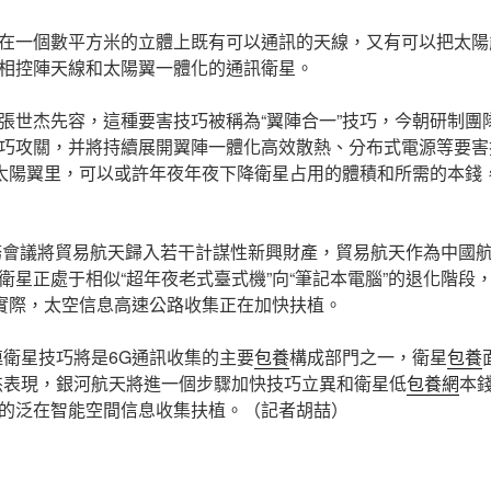
在一個數平方米的立體上既有可以通訊的天線，又有可以把太陽
相控陣天線和太陽翼一體化的通訊衛星。
張世杰先容，這種要害技巧被稱為“翼陣合一”技巧，今朝研制團隊
巧攻關，并將持續展開翼陣一體化高效散熱、分布式電源等要害
”太陽翼里，可以或許年夜年夜下降衛星占用的體積和所需的本錢
任務會議將貿易航天歸入若干計謀性新興財產，貿易航天作為中國航
衛星正處于相似“超年夜老式臺式機”向“筆記本電腦”的退化階段
為實際，太空信息高速公路收集正在加快扶植。
連衛星技巧將是6G通訊收集的主要
包養
構成部門之一，衛星
包養
杰表現，銀河航天將進一個步驟加快技巧立異和衛星低
包養網
本
的泛在智能空間信息收集扶植。（記者胡喆）