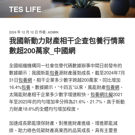
跳
TES LIFE
至
主
要
內
發
2024 年 12 月 12 日
作者:
ADMIN
佈
我國新動力財產相干企查包養行情業
容
於
數超200萬家_中國網
全國組織機構同一社會信譽代碼數據辦事中間日前發布的
數據顯示：我國新能
包養
源財產蓬勃成長，截至2024年7月
31日
包養網
，相干企業多少數字跨越200萬家，同比增加
16.4%
包養
。數據顯示，“十四五”以來，風能財產
包養網
、
太陽能財產相干企業多少數字增速較快，
包養網比擬
2021
年至2023年的均勻增加率分辨為21.6%、21.7%，高于新動
力財產18.6%的全體均勻增加程度。
加速成長節能環保財產，對推進財產進級、增進節能減
排、助力綠色低碳財產高東西的品質成長，具有主要意