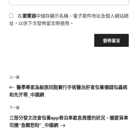
在
瀏覽器
中儲存顯示名稱、電子郵件地址及個人網站網
址，以供下次發佈留言時使用。
文
上
上一篇
章
一
醫學專家為躲族同胞實行手術醫治肝查包養價錢包蟲病
導
篇
和先芥蒂_中國網
覽
文
章
下
下一篇
一
三部分發文改查包養app善泊車歇息周遭的狀況、關愛貨車
篇
司機“急難愁盼”_中國網
文