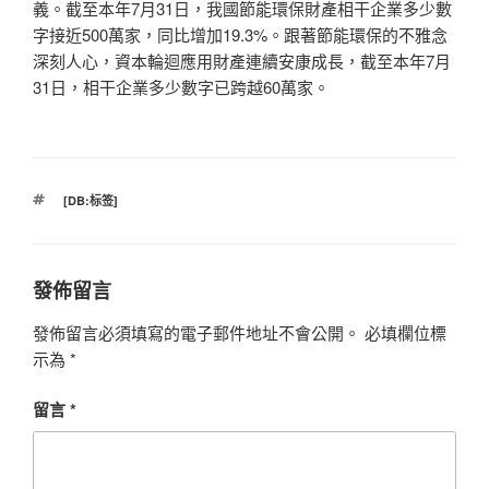
義。截至本年7月31日，我國節能環保財產相干企業多少數
字接近500萬家，同比增加19.3%。跟著節能環保的不雅念
深刻人心，資本輪迴應用財產連續安康成長，截至本年7月
31日，相干企業多少數字已跨越60萬家。
標
[DB:标签]
籤
發佈留言
發佈留言必須填寫的電子郵件地址不會公開。
必填欄位標
示為
*
留言
*