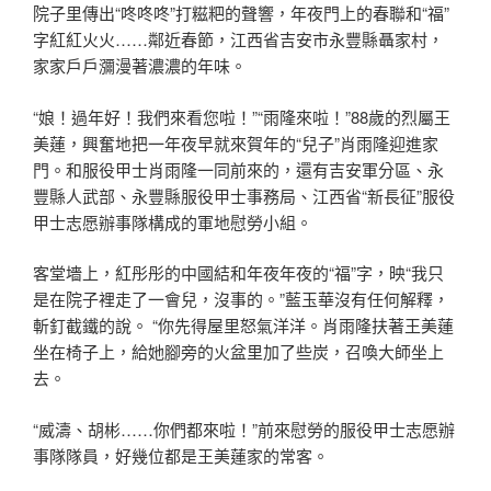
院子里傳出“咚咚咚”打糍粑的聲響，年夜門上的春聯和“福”
字紅紅火火……鄰近春節，江西省吉安市永豐縣聶家村，
家家戶戶瀰漫著濃濃的年味。
“娘！過年好！我們來看您啦！”“雨隆來啦！”88歲的烈屬王
美蓮，興奮地把一年夜早就來賀年的“兒子”肖雨隆迎進家
門。和服役甲士肖雨隆一同前來的，還有吉安軍分區、永
豐縣人武部、永豐縣服役甲士事務局、江西省“新長征”服役
甲士志愿辦事隊構成的軍地慰勞小組。
客堂墻上，紅彤彤的中國結和年夜年夜的“福”字，映“我只
是在院子裡走了一會兒，沒事的。”藍玉華沒有任何解釋，
斬釘截鐵的說。 “你先得屋里怒氣洋洋。肖雨隆扶著王美蓮
坐在椅子上，給她腳旁的火盆里加了些炭，召喚大師坐上
去。
“威濤、胡彬……你們都來啦！”前來慰勞的服役甲士志愿辦
事隊隊員，好幾位都是王美蓮家的常客。