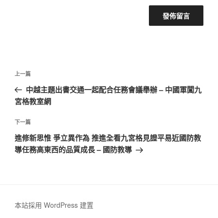
文
上
上一篇
章
一
中越主題出書交通一起配合任務會議舉辦 – 中國軍闖九
導
篇
宮格教室網
覽
文
章
下
下一篇
一
進修新思惟 爭立異作為 推進全看九宮格見證平易近國防教
篇
導任務高東西的品質成長 – 國防教導
文
章
本站採用 WordPress 建置