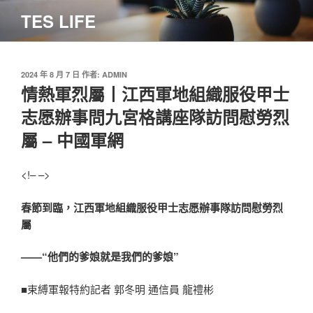
跳
TES LIFE
至
主
要
內
發
2024 年 8 月 7 日
作者:
ADMIN
佈
情熱軍烈屬丨江西軍地組織服役甲士
容
於
志愿辦事問九宮格講座隊訪問慰勞烈
屬 – 中國軍網
<!– –>
春節到臨，江西軍地組織服役甲士志愿辦事隊訪問慰勞烈
屬
——“他們的爹娘就是我們的爹娘”
■束縛軍報特約記者 郭冬明 通信員 龍禮彬