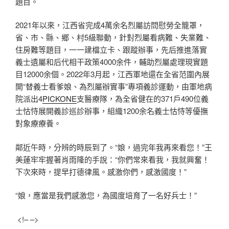
題目。
2021年以來，江西省完成4萬余名烈屬訪問慰勞全籠罩，
省、市、縣、鄉、村5級聯動，針對烈屬看病難、失業難、
住房難等題目，一一建檔立卡、跟蹤辦事，先后推進落實
義士遺屬和后代相干政策4000余件，輔助烈屬處理現實題
目12000余個。2022年3月起，江西軍地還在全省范圍內展
開“替義士看爹娘、為烈屬辦實事”專項義診運動，由軍地病
院派出4
PICKONE
支醫療隊，為全省健在的371戶490位義
士怙恃展開義診巡診辦事，組織1200余名義士怙恃等優撫
對象療療養。
鄰近午時，分辨的時辰到了。“娘，過完年我再來看您！”王
美蓮牢牢握著肖雨隆的手說：“你們常來看我，我就興奮！
下次來時，提早打德律風。感激你們，感激國度！”
“娘，應當是我們感激您，為國度培育了一名好兵士！”
<!– –>