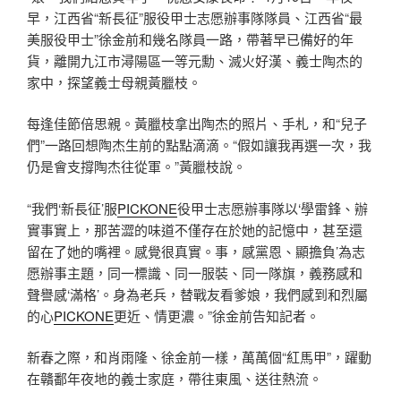
早，江西省“新長征”服役甲士志愿辦事隊隊員、江西省“最
美服役甲士”徐金前和幾名隊員一路，帶著早已備好的年
貨，離開九江市潯陽區一等元勳、滅火好漢、義士陶杰的
家中，探望義士母親黃臘枝。
每逢佳節倍思親。黃臘枝拿出陶杰的照片、手札，和“兒子
們”一路回想陶杰生前的點點滴滴。“假如讓我再選一次，我
仍是會支撐陶杰往從軍。”黃臘枝說。
“我們‘新長征’服
PICKONE
役甲士志愿辦事隊以‘學雷鋒、辦
實事實上，那苦澀的味道不僅存在於她的記憶中，甚至還
留在了她的嘴裡。感覺很真實。事，感黨恩、顯擔負’為志
愿辦事主題，同一標識、同一服裝、同一隊旗，義務感和
聲譽感‘滿格’。身為老兵，替戰友看爹娘，我們感到和烈屬
的心
PICKONE
更近、情更濃。”徐金前告知記者。
新春之際，和肖雨隆、徐金前一樣，萬萬個“紅馬甲”，躍動
在贛鄱年夜地的義士家庭，帶往東風、送往熱流。