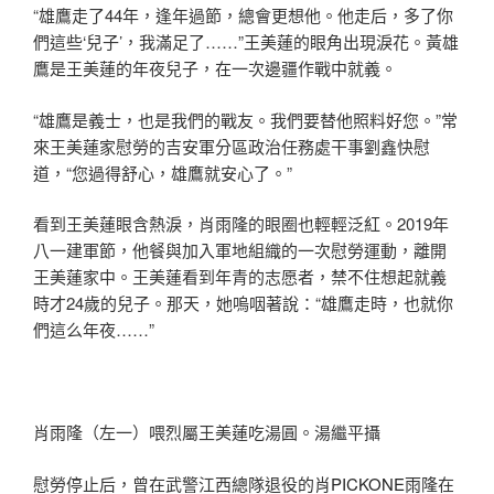
“雄鷹走了44年，逢年過節，總會更想他。他走后，多了你
們這些‘兒子’，我滿足了……”王美蓮的眼角出現淚花。黃雄
鷹是王美蓮的年夜兒子，在一次邊疆作戰中就義。
“雄鷹是義士，也是我們的戰友。我們要替他照料好您。”常
來王美蓮家慰勞的吉安軍分區政治任務處干事劉鑫快慰
道，“您過得舒心，雄鷹就安心了。”
看到王美蓮眼含熱淚，肖雨隆的眼圈也輕輕泛紅。2019年
八一建軍節，他餐與加入軍地組織的一次慰勞運動，離開
王美蓮家中。王美蓮看到年青的志愿者，禁不住想起就義
時才24歲的兒子。那天，她嗚咽著說：“雄鷹走時，也就你
們這么年夜……”
肖雨隆（左一）喂烈屬王美蓮吃湯圓。湯繼平攝
慰勞停止后，曾在武警江西總隊退役的肖
PICKONE
雨隆在