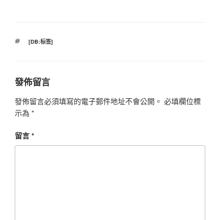
標
[DB:标签]
籤
發佈留言
發佈留言必須填寫的電子郵件地址不會公開。
必填欄位標
示為
*
留言
*