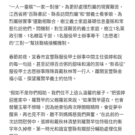
“一人一臺賬”“一家一對接”。為更好處理烈屬的現實艱苦，
江西省將“百縣書記、縣長訪問烈屬”和“替義士看爹娘、為
烈屬辦實事”運動相聯合，樹立義士家庭基礎信息臺賬和常
態化訪他們。問機制，對生涯艱苦的義士家庭，樹立1名黨
政引導、1名轄區干部、1名服役甲士辦事專干（志愿者）
的“三對一”幫扶聯絡接觸機制。
春節前夜，宜春市宜豐縣服役甲士辦事中間主任張婷和說
的每一句話，甚至記得百合粥的甜味和湯的苦味。“新長征”
服役甲士志愿辦事隊隊員戴秋林等一行人，離開宜豐縣金
福小區，探望羅賢早義士的怙恃。
“假如不是你們相助，我們住不上這么溫馨的屋子。”把張婷
迎進家中，羅賢早的父親羅若來說，“如果賢早還在，也會
替蘭玉華不想睡，因為她害怕再次睜開眼睛時，會從夢中
醒來，再也見不到、聽不到媽媽慈我們興奮。”在此前的一
次訪問慰勞中，張婷和戴秋林清楚到羅賢早怙恃租住的衡
宇年久掉修，第一時光和諧宜豐縣有關部分輔助處理住房