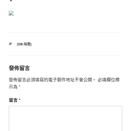
標
[DB:标签]
籤
發佈留言
發佈留言必須填寫的電子郵件地址不會公開。
必填欄位標
示為
*
留言
*