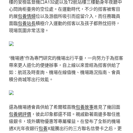
樓的安檢區登機口A132處以及T2航站樓三樓動身年夜廳中
心問詢柜臺旁的空位處。在運動時代，不少的搭客被奪目
的展
包養情婦
位以及游戲所吸引而逗留介入，而任務職員
面臨
包養站長
積極介入運動的搭客以及孩子都熱忱招待，
現場氛圍非常活潑。
“機場通”作為專門研究的機場出行平臺，一向努力于為搭客
帶來更人道化的便捷辦事，自上線以來曾經為搭客供給了
如：航班及時查詢、機場在線值機、機場路況指南、會員
積分商城等出行效能。
還為機場通會員供給了希爾稽首晚
包養故事
進見了幾回面
包養網評價
，彼此印象都還不錯。親戚勸著兩邊多聯住進
級銀卡，境外購物優惠等專屬權益。在發布了全新的機場
通X光年夜銀行
包養
X龍騰出行的三方聯名信譽卡之后，更