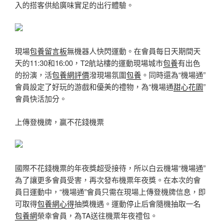
入的搭客供給廣味實足的出行體驗。
現場
包養留言板
無機器人快閃運動。在會員每日天期間天
天的11:30和16:00，T2航站樓的運動現場城市
包養
有出色
的扮演，活
包養網評價
潑現場氛圍
包養
。同時還為“機場通”
會員設定了好玩的游戲和優美的禮物，為“機場通
甜心花園
”
會員快活加分。
上傳登機牌，贏不花錢機票
國際不花錢機票的年夜獎超受接待，所以白云機場“機場通”
為了讓更多會員受害，再次發布機票年夜獎。在本次的會
員日運動中，“機場通”會員只需在現場上傳登機牌信息，即
可取得
包養網心得
抽獎機遇。運動停止后會隨機抽取一名
包養網
榮幸會員，為TA送往機票年夜禮包。