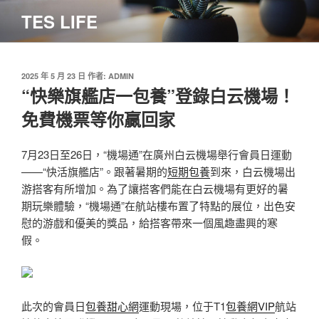
跳
TES LIFE
至
主
要
內
發
2025 年 5 月 23 日
作者:
ADMIN
佈
“快樂旗艦店一包養”登錄白云機場！
容
於
免費機票等你贏回家
7月23日至26日，“機場通”在廣州白云機場舉行會員日運動
——“快活旗艦店”。跟著暑期的
短期包養
到來，白云機場出
游搭客有所增加。為了讓搭客們能在白云機場有更好的暑
期玩樂體驗，“機場通”在航站樓布置了特點的展位，出色安
慰的游戲和優美的獎品，給搭客帶來一個風趣盡興的寒
假。
此次的會員日
包養甜心網
運動現場，位于T1
包養網VIP
航站