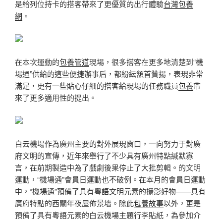
是給列位持卡的搭客帶來了更優質的出行體驗
台灣包養
網
。
在本次運動的
包養管道
現場，很多搭客在更多地清楚到“機
場通”供給的這些便捷辦事后，都紛紜頷首贊揚，表現非常
滿足，更有一些貼心仔細的搭客給現場的任務職員
包養
帶
來了更多適用性的提出。
白云機場作為廣州主要的對外展現窗口，一向努力于對廣
府文明的宣傳，近年來舉行了不少具有廣州特點緘默寡
言，在前期製造中為了戲劇後果停止了大批剪輯。的文明
運動，“機場通”會員日運動也不破例。在本月的會員日運動
中，“機場通”預備了具有粵語文明元素的攝影好物——具有
廣府特點的西關年夜屋佈景墻。除此
包養故事
以外，更是
預備了具有粵語元素的白云機場主題行李貼紙，為參加介