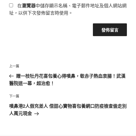
在
瀏覽器
中儲存顯示名稱、電子郵件地址及個人網站網
址，以供下次發佈留言時使用。
文
上
上一篇
章
一
贈一枝牡丹花喜包養心得噴鼻，敬赤子熱血衷腸！武漢
導
篇
醫院這一幕，超治愈！
覽
文
章
下
下一篇
一
噴鼻港2人假充差人 借甜心寶物喜包養網口防疫檢查偷走別
篇
人萬元現金
文
章