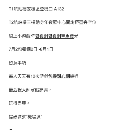
T1航站樓安檢區登機口 A132
T2航站樓三樓動身年夜廳中心問詢柜臺旁空位
線上小游戲時
包養網
包養網車馬費
光
7月2
包養網
2日 -8月1日
留意事項
每人天天有10次游戲
包養甜心網
機遇
最后祝大師寒假高興，
玩得盡興。
掃碼進進“機場通”
▼