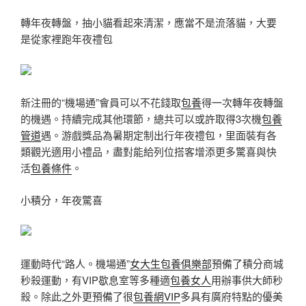
轉年夜轉盤，抽小貓看起來清潔，應當不是流落貓，大要
是從家裡跑年夜禮包
新注冊的“機場通”會員可以不花錢取
包養
得一次轉年夜轉盤
的機遇。持續完成其他環節，總共可以或許取得3次機
包養
管道
遇。游戲獎品為暑期定制出行年夜禮包，里面裝有各
類觀光適用小禮品，盡對能給列位搭客增添更多驚喜與快
活
包養條件
。
小積分，年夜驚喜
運動時代“路人。機場通”
女大生包養俱樂部
預備了積分商城
秒殺運動，有VIP歇息室等多種適
包養女人
用辦事供大師秒
殺。除此之外更預備了很
包養網VIP
多具有廣府特點的優美