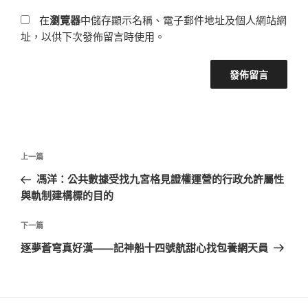
在
瀏覽器
中儲存顯示名稱、電子郵件地址及個人網站網
址，以供下次發佈留言時使用。
文
上
上一篇
章
一
馮洋：公共數據受找九宮格見證權運營的行政允許屬性
導
篇
與軌制建構標的目的
覽
文
章
下
下一篇
一
逐夢蒼穹真好漢——記神船十四號航甜心找包養網天員
篇
文
章