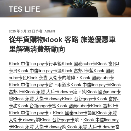
跳
TES LIFE
至
主
要
內
發
2025 年 3 月 22 日
作者:
ADMIN
佈
從年貨購物klook 客路 旅遊優惠車
容
於
里解碼消費新動向
Klook 中信line pay卡
行李箱
Klook 國泰cube卡
Klook 富邦J
卡
滑
Klook 中信line pay卡
過
Klook 富邦J卡
藍
Klook 國泰
cube卡
色
Klook 永豐 大衛卡
的地磚，
Klook 國泰cube卡
Klook 中信line pay卡
留下兩道水
Klook 中信line pay卡
Klook
富邦J卡
Klook 永豐 大戶卡 dawho
痕。笑
Klook 國泰cube卡
臉
Klook 永豐 大衛卡 daway
Klook 台新gogo卡
Klook 富邦J
卡
甜
Klook 台新gogo卡
蜜
Klook 國泰cube卡
Klook 富邦J卡
Klook 中信line pay卡
，
Klook 國泰cube卡
語氣
Klook 永豐
大衛卡 daway
嬌
Klook 台新gogo卡
嗔，
Klook 中信line pay
卡
Klook 永豐 大衛卡 daway
應
Klook 永豐 大戶卡 dawho
當