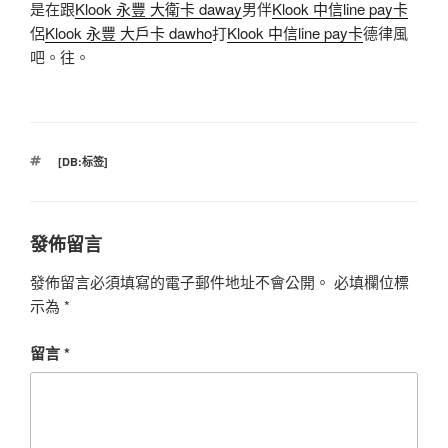
是在跟
Klook 永豐 大衛卡 daway
男伴
Klook 中信line pay卡
侶
Klook 永豐 大戶卡 dawho
打
Klook 中信line pay卡
德律風
吧。往。
標
[DB:标签]
籤
發佈留言
發佈留言必須填寫的電子郵件地址不會公開。
必填欄位標
示為
*
留言
*