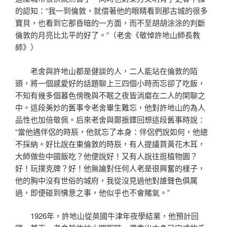
的認知：“我一到倫敦，就借著他的眼睛看到那古城的很多
寶貝，也看到它那昏暗的一方面，而不至胡胡涂涂的判斷
倫敦的月亮比北平的好了。”（老舍《敬悼許地山師長教
師》）
老舍與許地山都是健談的人，二人能站在倫敦的陌
頭，將一個感愛好的話題聊上三四個小時而忘卻了吃飯，
不知有幾多個暮色傍晚與不眠之夜皆消磨在二人的閑聊之
中。這段美妙的舊事令老舍畢生難忘，他對許地山的為人
品性也加倍敬佩。后來老舍與鄭振鐸回想這段舊事時說：
“當他遇伴侶的時辰，他就忘了本身：伴侶們說如何，他總
不採納。好比說在東倫敦的時辰，有人提議買黃花木耳，
大師做些中國飯吃？他便說好！又有人說往逛植物園？
好！玩撲克牌？好！他無論對任何人老是很興奮的樣子，
他的胸中沒有世俗的城府，我從沒見過他對誰聲色俱厲
過，即便碰到怫意之事，他似乎也不會賭氣。”
1926年，許地山從英國牛津年夜學結業，他預計回