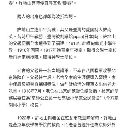
春”，許地山有時便直呼其名“慶春”。
兩人的出身也都頗為波折坎坷。
許地山生逢甲午海戰，其父是臺灣的愛國詩人許南
英。昔時甲午戰勝，臺灣被割讓給japan(日本)時，許地山
的父親便攜全家遷移到了福建。1913年赴緬甸仰光中學任
教，1916年回國。1917年進燕京年夜學，取得文學士學位
后再進宗講授院，取得神學士學位。
老舍的父親是一名皇城護軍，不幸在八國聯軍攻擊北
京時陣亡。父親往世后，老舍全家的生涯便墮入窘境，家
中僅靠母親替身補綴漿洗，做些針線活的菲薄支出供老舍
唸書。1918年7月，老舍在北京師范黌舍結業后，被京師學
務局委任為“京師公立第十七高級小學兼公民黌舍”（今方家
胡同小學）校長。
1922年，許地山與老舍在缸瓦市教堂瞭解時，許地山
是燕京年夜學神學院的教員，而老舍曾經升任為京師郊外