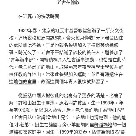
老舍在倫敦
在缸瓦市的快活時間
1922年春，北京的缸瓦市基督教堂創辦了一所英文夜
校，這所夜校每周開課5次，膏火每月僅收1元。老舍因住
的處所離此不遠，于是也報名餐與加入了這個英語進修
班。時光久了，老舍不單結識了該校的擔任人，還參加了
“青年辦事部”，開端積極介入社會辦事運動。也恰是在此時
代，老舍熟悉了許地山。取得燕京年夜學神學士學位并留
校任教的許地山，常來此餐與加入運動，並且有時還住在
這
瑜伽教室
里，故而這兩個年青人很快就熟習了。
從扳話中兩人對彼此的出身有了更多的清楚。老舍了
解了許地山誕生于臺灣，原名叫許贊堃，生于1893年，年
長老舍6歲，是以兩人熟習之后，老舍讚許地山為“地山兄”
（老舍日誌中常說起“地山兄”）。許地山也清楚到，他的這
位“小老弟”，誕生在護國寺旁小羊圈胡同里
舞蹈場地
的一個
滿族布衣家庭中，因生于1899年的立春，怙恃為他取名“慶