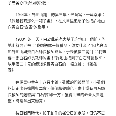
了老舍心中永恒的記憶。
1944年，許地山謝世的第三年，老舍寫下一篇漫筆：
《假若我有那么一箱子畫》，在文章里追想了他找許地山
向齊白石“索畫”的趣事。
1933年的一天，由於此前老舍幫了許地山一個忙，許
地山就問老舍：“我想送你一個禮品，你要什么？”因老舍深
知許地山與齊白石師長教師熟悉，于是就信口開河：“我想
要一張白石師長教師的畫！”許地山找到了白石師長教師，
以半價三十元的價錢求得齊白石的一幅立軸：《雞雛
圖》。
這幅畫中共有十八只小雞，雞籠的門被翻開，小雞們
紛紜跑出來嬉鬧與尋食，個個繪聲繪色。畫上還有白石師
長教師的題款與“白石翁”印一方，獲得此畫的老舍大喜過
望，時常拿出來鑒賞。
抗日戰鬥時代，忙于創作的老舍居無定所，但仍不忘