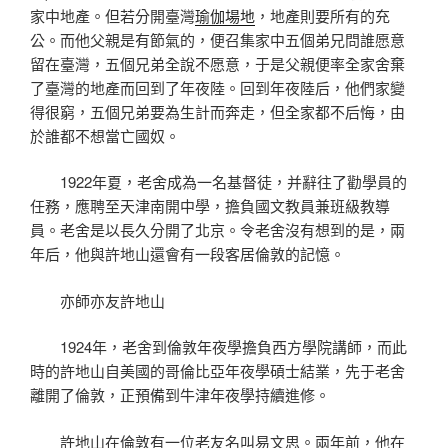
家中地產。但若分開臺灣
瑜伽場地
，地產則要所有的充
公。而他父親是有節氣的，便召集家中五個弟兄問誰愿意
留在臺灣，五個兄弟全說不愿意，于是父親便率全家舍棄
了臺灣的地產而回到了年夜陸。回到年夜陸后，他們家變
得很窮，五個兄弟要為生計而奔走，但全家都不后悔，由
於誰都不想當亡國奴。
1922年夏，老舍成為一名基督徒，并辭往了勸學員的
任務，應聘至天津南開中學，擔負國文教員兼班級教導
員。老舍是以長久分開了北京。令老舍沒有想到的是，兩
年后，他與許地山還會有一段客居倫敦的記憶。
亦師亦友許地山
1924年，老舍到倫敦年夜學擔負西方學院講師，而此
時的許地山自美國的哥倫比亞年夜學碩士結業，先于老舍
離開了倫敦，正預備到牛津年夜學持續進修。
許地山在倫敦有一位老友名叫易文思。兩年前，他在