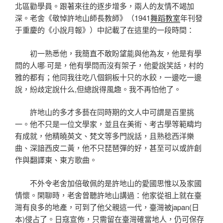
北區勸學員。跟著來往的逐步增多，兩人的友情不竭加
深。老舍《敬悼許地山師長教師》（1941
舞蹈教室
年刊發
于重慶的《小說月報》）中記載了在這里的一段時間：
初一熟悉他，我簡直不敢盼望能與他為友，他是有學
問的人哪·可是，他有學問而沒有架子，他愛說笑話，村的
雅的都有；他同我往吃八個銅板十只的水餃，一邊吃一邊
說，紛歧定說什么,但總說得風趣。我不再怕他了。
許地山的多才多藝在同時期的文人中可謂是百里挑
一。他不只是一位文學家，並且在美術、考古學等範疇均
有成就，他精曉英文、梵文等多門說話，且熟稔西洋樂
曲、深諳西皮二黃，他不只琵琶彈的好，甚至可以或許創
作與翻譯東、東方歌曲。
不外令老舍加倍敬佩的是許地山的愛國思惟以及家國
情懷。閑聊時，老舍曾聽許地山講過：他家從祖上就在臺
灣有良多的地產，可到了他父親這一代，臺灣被japan(日
本)侵占了。日寇宣佈，只需留在臺灣確當地人，仍可保存