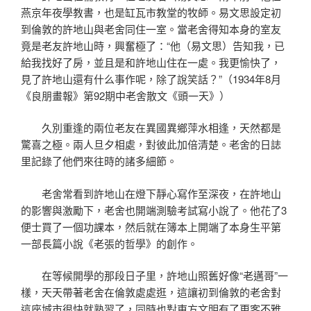
燕京年夜學教書，也是缸瓦市教堂的牧師。易文思設定初
到倫敦的許地山與老舍同住一室。當老舍得知本身的室友
竟是老友許地山時，興奮極了：“他（易文思）告知我，已
給我找好了房，並且是和許地山住在一處。我更愉快了，
見了許地山還有什么事作呢，除了說笑話？”（1934年8月
《良朋畫報》第92期中老舍散文《頭一天》）
久別重逢的兩位老友在異國異鄉萍水相逢，天然都是
驚喜之極。兩人旦夕相處，對彼此加倍清楚。老舍的日誌
里記錄了他們來往時的諸多細節。
老舍常看到許地山在燈下靜心寫作至深夜，在許地山
的影響與激勵下，老舍也開端測驗考試寫小說了。他花了3
便士買了一個功課本，然后就在簿本上開端了本身生平第
一部長篇小說《老張的哲學》的創作。
在等候開學的那段日子里，許地山照舊好像“老邁哥”一
樣，天天帶著老舍在倫敦處處逛，這讓初到倫敦的老舍對
這座城市很快就熟習了，同時也對東方文明有了更客不雅