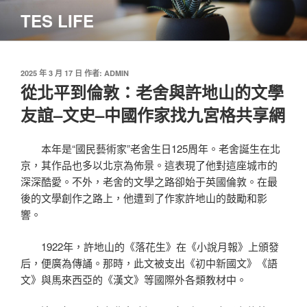
跳
TES LIFE
至
主
要
內
發
2025 年 3 月 17 日
作者:
ADMIN
佈
從北平到倫敦：老舍與許地山的文學
容
於
友誼–文史–中國作家找九宮格共享網
本年是“國民藝術家”老舍生日125周年。老舍誕生在北
京，其作品也多以北京為佈景。這表現了他對這座城市的
深深酷愛。不外，老舍的文學之路卻始于英國倫敦。在最
後的文學創作之路上，他遭到了作家許地山的鼓勵和影
響。
1922年，許地山的《落花生》在《小說月報》上頒發
后，便廣為傳誦。那時，此文被支出《初中新國文》《語
文》與馬來西亞的《漢文》等國際外各類教材中。