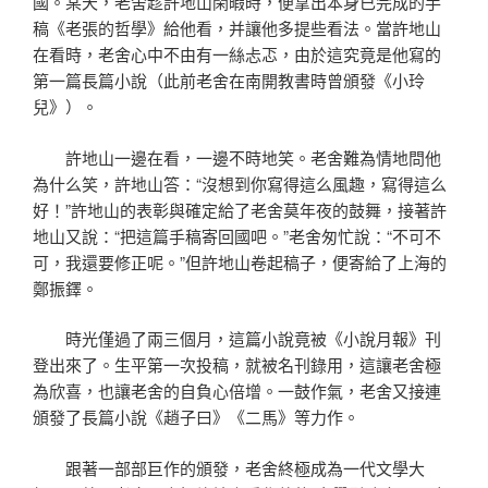
國。某天，老舍趁許地山閑暇時，便拿出本身已完成的手
稿《老張的哲學》給他看，并讓他多提些看法。當許地山
在看時，老舍心中不由有一絲忐忑，由於這究竟是他寫的
第一篇長篇小說（此前老舍在南開教書時曾頒發《小玲
兒》）。
許地山一邊在看，一邊不時地笑。老舍難為情地問他
為什么笑，許地山答：“沒想到你寫得這么風趣，寫得這么
好！”許地山的表彰與確定給了老舍莫年夜的鼓舞，接著許
地山又說：“把這篇手稿寄回國吧。”老舍匆忙說：“不可不
可，我還要修正呢。”但許地山卷起稿子，便寄給了上海的
鄭振鐸。
時光僅過了兩三個月，這篇小說竟被《小說月報》刊
登出來了。生平第一次投稿，就被名刊錄用，這讓老舍極
為欣喜，也讓老舍的自負心倍增。一鼓作氣，老舍又接連
頒發了長篇小說《趙子曰》《二馬》等力作。
跟著一部部巨作的頒發，老舍終極成為一代文學大