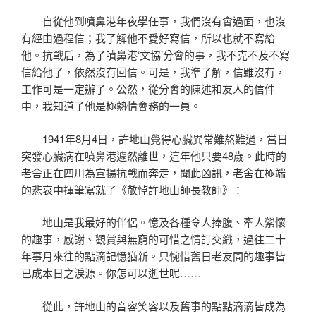
自從他到噴鼻港年夜學任事，我們沒有會過面，也沒
有經由過程信；我了解他不愛好寫信，所以也就不寫給
他。抗戰后，為了噴鼻港‘文協’分會的事，我不克不及不寫
信給他了，依然沒有回信。可是，我準了解，信雖沒有，
工作可是一定辦了。公然，從分會的陳述和友人的信件
中，我知道了他是極熱情會務的一員。
1941年8月4日，許地山覺得心臟異常難熬難過，當日
突發心臟病在噴鼻港遽然離世，這年他只要48歲。此時的
老舍正在四川為宣揚抗戰而奔走，聞此凶訊，老舍在極端
的悲哀中揮筆寫就了《敬悼許地山師長教師》：
地山是我最好的伴侶。憶及各種令人捧腹、牽人縈懷
的趣事，感謝、觀賞與無窮的可惜之情訂交織，過往二十
年事月來往的點滴記憶猶新。只惋惜舊日老友間的趣事皆
已成本日之淚源。你怎可以逝世呢……
從此，許地山的音容笑容以及舊事的點點滴滴皆成為