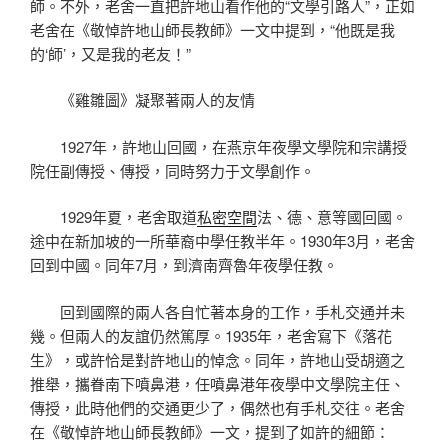
師。不外，老舍一直把許地山看作他的“文學引路人”，正如
老舍在《敬悼許地山師長教師》一文中提到，“他既是我
的‘師’，又是我的老友！”
《雞雛圖》凝聚著兩人的友情
1927年，許地山回國，在燕京年夜學文學院和宗講授
院任副傳授、傳授，同時努力于文學創作。
1929年夏，老舍取道
私密空間
法、德、意等國回國。
途中在新加坡的一所華裔中學任教半年。1930年3月，老舍
回到中國。同年7月，到濟南齊魯年夜學任教。
回到國際的兩人各自忙著本身的工作，手札交通并未
幾。但兩人的友誼仍然篤厚。1935年，老舍寫下《落花
生》，或許恰是對許地山的悼念。同年，許地山受胡適之
推舉，攜眷南下噴鼻港，任噴鼻港年夜學中文學院主任、
傳授，此時他們的交通更少了，偶然也有手札交往。老舍
在《敬悼許地山師長教師》一文，提到了如許的細節：