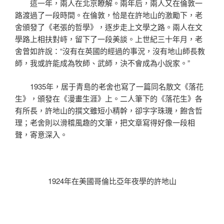
這一年，兩人在北京瞭解。兩年后，兩人又在倫敦一
路渡過了一段時間。在倫敦，恰是在許地山的激勵下，老
舍頒發了《老張的哲學》，逐步走上文學之路。兩人在文
學路上相扶對峙，留下了一段美談。上世紀三十年月，老
舍曾如許說：“沒有在英國的經過的事況，沒有地山師長教
師，我或許能成為牧師、武師，決不會成為小說家。”
1935年，居于青島的老舍也寫了一篇同名散文《落花
生》，頒發在《漫畫生涯》上。二人筆下的《落花生》各
有所長，許地山的撰文雖短小精幹，卻字字珠璣，飽含哲
理；老舍則以滑稽風趣的文筆，把文章寫得好像一段相
聲，寄意深入。
1924年在美國哥倫比亞年夜學的許地山