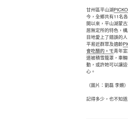
甘州區平山湖
PICK
今，全鄉共有11名
開以來，平山湖蒙古
居無定所的特色，構
目地愛上了錯誤的人
平易近群眾及適齡
P
會吃醋的。”E
青年宣
道被積雪籠罩，車輛
動，或許她可以讓這
心。
（圖片：劉磊 李姍
記得多少，也不知道