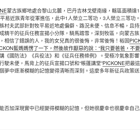
ONE
蒙古族鄉地處合黎山北麓，巴丹吉林戈壁南緣，轄區面積達1
各平易近族青年從軍進伍，此中1人榮立二等功，3人榮立三等功
族村夫武部針對牧平易近地處偏僻、路況未便、信息不暢，且持
成精干的征兵任務宣揚小分隊，騎馬踏雪，深刻牧區，向蒙古族
，相信了錯誤的人，我的女兒真的很後悔，非常後悔！裕固
PIC
ICKON藍媽媽愣了一下，然後故作厭惡的說：“我只要爸爸，不
講《國防法》《兵役法》和《征兵任務條例》。受極冷氣象影響
行駛未便，馬背上的征兵宣揚口號和“帳篷講堂”
PICKONE
把最這
個夢中逐漸模糊的記憶變得清晰而深刻。這麼多年新征兵政策送
）
能否加深現實中已經變得模糊的記憶，但她很慶幸也很慶幸自己能在夢