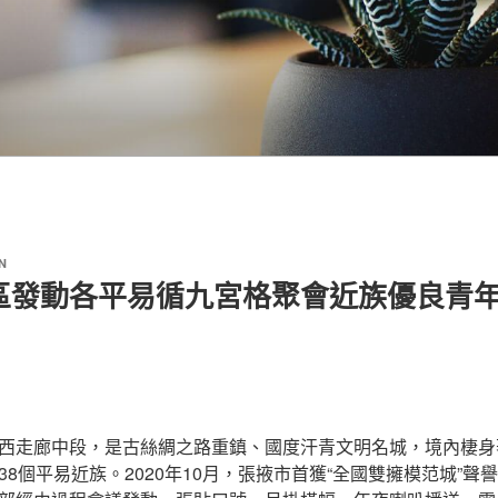
N
區發動各平易循九宮格聚會近族優良青年
西走廊中段，是古絲綢之路重鎮、國度汗青文明名城，境內棲身
8個平易近族。2020年10月，張掖市首獲“全國雙擁模范城”聲