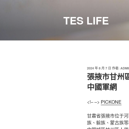
跳
至
TES LIFE
主
要
內
容
發
2024 年 8 月 7 日
作者:
ADMI
佈
張掖市甘州
於
中國軍網
<!– –>
PICKONE
甘肅省張掖市位于河
族、躲族、蒙古族等3