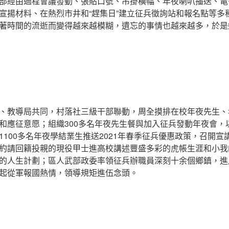
部經由過程會議發動、張貼口號、吊掛橫幅、年夜喇叭播送、電
宣揚材料、在熱烈市井和“趕集日”建立征兵徵詢站和報名點等多
著時間的流逝而變得越來越模糊，遺忘的事情也越來越多，於是
、教導局共同，村落社三級干部聯動，周全摸排在校年夜先生、
和應征意愿；組織300多名年夜先生餐與加入征兵發動年夜會，
100多名年夜學結業生推送2021年春季征兵優惠政策，召開宣
約請回籍投親的現役甲士進高校講述豐盛多彩的虎帳生涯和小我
的人生計劃；區人武部政委率領征兵辦職員深刻十余個鄉鎮，進
起從軍報國熱情，領導規矩進伍念頭。