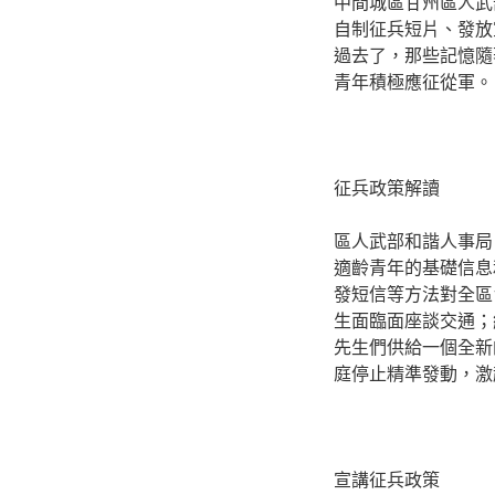
中間城區甘州區人武
自制征兵短片、發放
過去了，那些記憶隨
青年積極應征從軍。
征兵政策解讀
區人武部和諧人事局
適齡青年的基礎信息
發短信等方法對全區1
生面臨面座談交通；
先生們供給一個全新
庭停止精準發動，激
宣講征兵政策