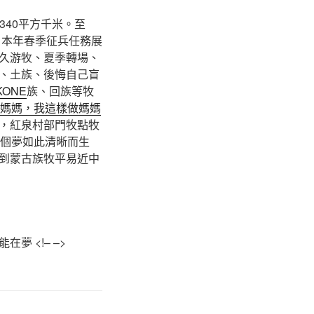
340平方千米。至
。本年春季征兵任務展
久游牧、夏季轉場、
、土族、後悔自己盲
KONE
族、回族等牧
要媽媽，我這樣做媽媽
，紅泉村部門牧點牧
個夢如此清晰而生
到蒙古族牧平易近中
 <!– –>