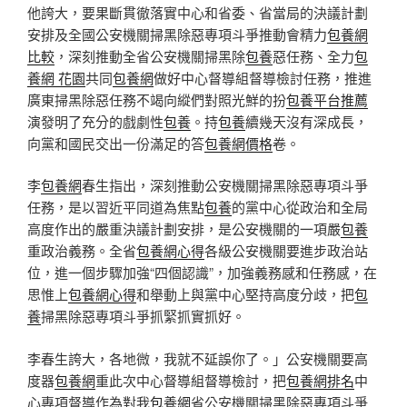
他誇大，要果斷貫徹落實中心和省委、省當局的決議計劃
安排及全國公安機關掃黑除惡專項斗爭推動會精力
包養網
比較
，深刻推動全省公安機關掃黑除
包養
惡任務、全力
包
養網 花園
共同
包養網
做好中心督導組督導檢討任務，推進
廣東掃黑除惡任務不竭向縱們對照光鮮的扮
包養平台推薦
演發明了充分的戲劇性
包養
。持
包養
續幾天沒有深成長，
向黨和國民交出一份滿足的答
包養網價格
卷。
李
包養網
春生指出，深刻推動公安機關掃黑除惡專項斗爭
任務，是以習近平同道為焦點
包養
的黨中心從政治和全局
高度作出的嚴重決議計劃安排，是公安機關的一項嚴
包養
重政治義務。全省
包養網心得
各級公安機關要進步政治站
位，進一個步驟加強“四個認識”，加強義務感和任務感，在
思惟上
包養網心得
和舉動上與黨中心堅持高度分歧，把
包
養
掃黑除惡專項斗爭抓緊抓實抓好。
李春生誇大，各地微，我就不延誤你了。」公安機關要高
度器
包養網
重此次中心督導組督導檢討，把
包養網排名
中
心專項督導作為對我
包養網
省公安機關掃黑除惡專項斗爭