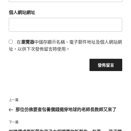
個人網站網址
在
瀏覽器
中儲存顯示名稱、電子郵件地址及個人網站網
址，以供下次發佈留言時使用。
文
上
上一篇
章
一
那位仿佛要查包養價錢揭穿地球的老師長教師又來了
導
篇
覽
文
下
下一篇
章
一