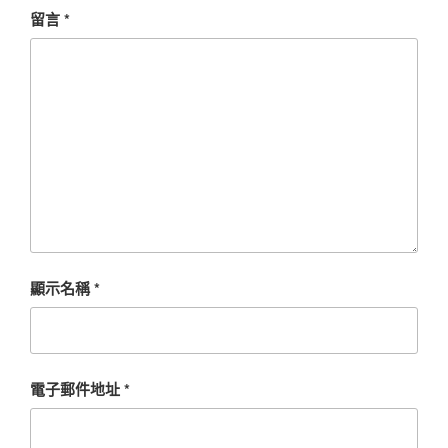
留言
*
顯示名稱
*
電子郵件地址
*