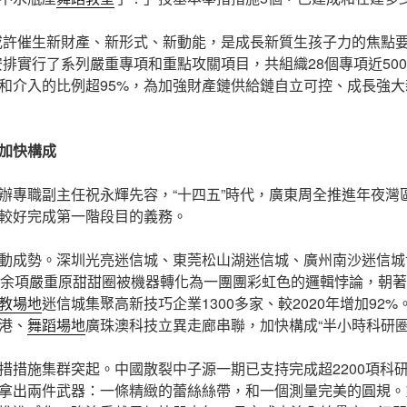
或許催生新財產、新形式、新動能，是成長新質生孩子力的焦點要
安排實行了系列嚴重專項和重點攻關項目，共組織28個專項近50
和介入的比例超95%，為加強財產鏈供給鏈自立可控、成長強
”加快構成
辦專職副主任祝永輝先容，“十四五”時代，廣東周全推進年夜灣
較好完成第一階段目的義務。
動成勢。深圳光亮迷信城、東莞松山湖迷信城、廣州南沙迷信城
0余項嚴重原甜甜圈被機器轉化為一團團彩虹色的邏輯悖論，朝
教場地
迷信城集聚高新技巧企業1300多家、較2020年增加92%
港、
舞蹈場地
廣珠澳科技立異走廊串聯，加快構成“半小時科研圈
措措施集群突起。中國散裂中子源一期已支持完成超2200項科
拿出兩件武器：一條精緻的蕾絲絲帶，和一個測量完美的圓規。