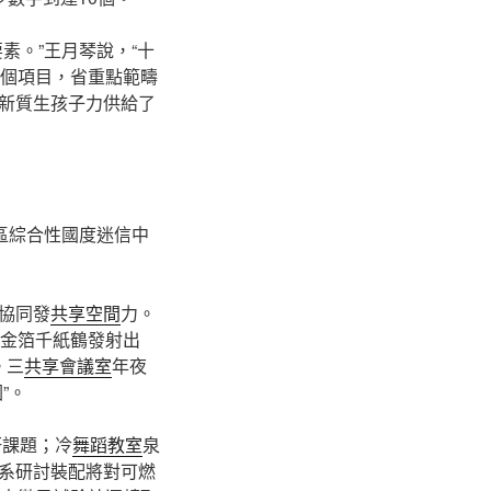
素。”王月琴說，“十
0個項目，省重點範疇
大新質生孩子力供給了
區綜合性國度迷信中
協同發
共享空間
力。
著金箔千紙鶴發射出
。三
共享會議室
年夜
”。
研課題；冷
舞蹈教室
泉
系研討裝配將對可燃