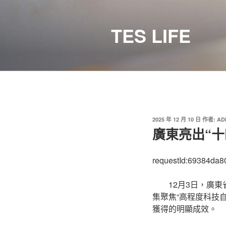
跳
至
TES LIFE
主
要
內
容
發
2025 年 12 月 10 日
作者:
AD
佈
廣東亮出“
於
requestId:69384da8
12月3日，廣
集聚焦“高程度科技
獲得的明顯成效。