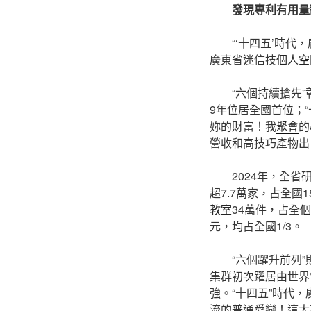
發現專利有用量
“‘十四五’時代
廣東省迷信技
個人空
“六個持續搶先
9年位居全國首位；
妳的財富！我
聚會
的
營收和高技巧產物出
2024年，全省
超7.7萬家，占全國1
教室
34萬件，占全
個
元，均占全國1/3。
“六個躍升前列
集群初次躍居由世界
強。“十四五”時代
流的普通愛戀！這太