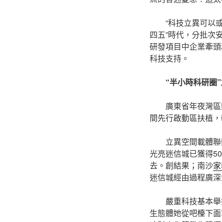
“科技立異可以
四五”時代，分批次
研發項目中企業牽頭
科技支持。
“半小時科研圈
廣東省年夜灣區
間先行啟動區扶植，
立異空間載體聯
光亮迷信城已獲得5
去。創結果；南沙
家
迷信城經由過程廣深
嚴重科技基本舉
生態體她從吧檯下面