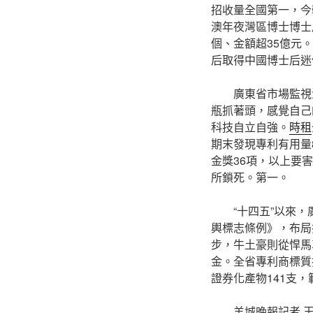
招收量全國第一，今
澳年夜灣區博士博士后
個、金額超35億元
后取得中國博士后迷信
廣東省市場監視
瓶抓著頭，感覺自己
科技自立自強。
時租
期末發現專利有用量8
金獎36項，以上要
所鎖死。第一。
“十四五”以來
輿標志條例》，布局
步，牛土豪則從悍馬
金。全省專利商標質押
證券化產物141支，
羊城晚報記者 王