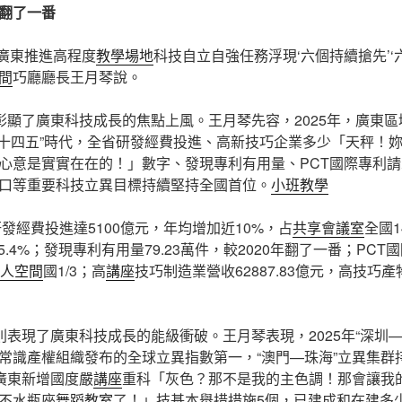
翻了一番
，廣東推進高程度
教學場地
科技自立自強任務浮現‘六個持續搶先’‘
間
巧廳廳長王月琴說。
”彰顯了廣東科技成長的焦點上風。王月琴先容，2025年，廣東
“十四五”時代，全省研發經費投進、高新技巧企業多少「天秤！
心意是實實在在的！」數字、發現專利有用量、PCT國際專利
口等重要科技立異目標持續堅持全國首位。
小班教學
研發經費投進達5100億元，年均增加近10%，占
共享會議室
全國
5.4%；發現專利有用量79.23萬件，較2020年翻了一番；PCT
人空間
國1/3；高
講座
技巧制造業營收62887.83億元，高技巧產物
”則表現了廣東科技成長的能級衝破。王月琴表現，2025年“深圳
常識產權組織發布的全球立異指數第一，“澳門—珠海”立異集群
，廣東新增國度嚴
講座
重科「灰色？那不是我的主色調！那會讓我
不水瓶座
舞蹈教室
了！」技基本舉措措施5個，已建成和在建多少