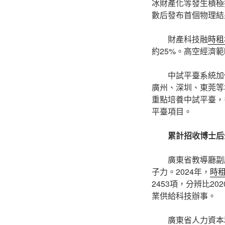
冰財產化等發生積極
數后發布首個物理結
財產科技融
時租
約25%。高空經濟
中試平臺系統加
廣州、深圳、東莞等
重點培養中試平臺，
平臺項目。
累計招收博士后
廣東省教導廳副
子力。2024年，
時
2453項，分辨比2
業供給科技辦事。
廣東省人力資本