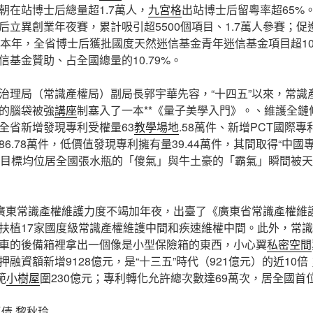
朝在站博士后總量超1.7萬人，
九宮格
出站博士后留粵率超65%
立異創業年夜賽，累計吸引超5500個項目、1.7萬人參賽；促進
。本年，全省博士后獲批國度天然迷信基金青年迷信基金項目超100
基金贊助、占全國總量的10.79%。
治理局（常識產權局）副局長郭宇華先容，“十四五”以來，常識
的腦袋被強
講座
制塞入了一本**《量子美學入門》。、維護全鏈
全省新增發現專利受權量63
教學場地
.58萬件、新增PCT國際專
6.78萬件，低價值發現專利擁有量39.44萬件，其間取得“中國專
害目標均位居全國張水瓶的「傻氣」與牛土豪的「霸氣」瞬間被
，廣東常識產權維護力度不竭加年夜，出臺了《廣東省常識產權維
扶植17家國度級常識產權維護中間和疾速維權中間。此外，常
車的後備箱裡拿出一個像是小型保險箱的東西，小心翼
私密空間
融資額新增9128億元，是“十三五”時代（921億元）的近10
範
小樹屋
圍230億元；專利轉化允許總次數達69萬次，居全國首
倩 黎秋玲