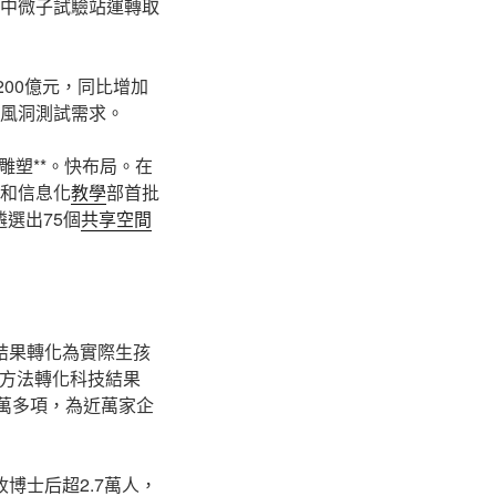
門中微子試驗站運轉取
200億元，同比增加
的風洞測試需求。
塑**。快布局。在
業和信息化
教學
部首批
選出75個
共享空間
結果轉化為實際生孩
等方法轉化科技結果
題7萬多項，為近萬家企
博士后超2.7萬人，