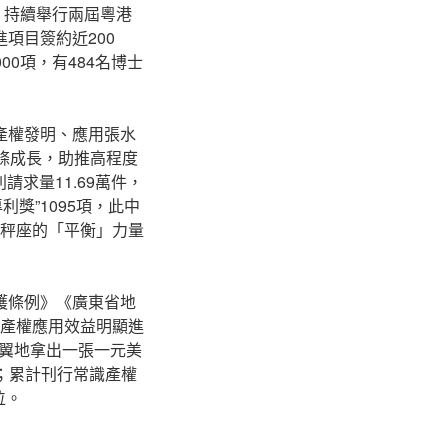
。持續舉行兩屆粵港
項目簽約近200
0項，有484名博士
產權發明、應用張水
條成長，助推高程度
利請求量11.69萬件，
利獎”1095項，此中
天秤座的「平衡」力量
護條例》《廣東省地
識產權應用效益明顯進
翼地拿出一張一元美
倍；累計刊行常識產權
位。