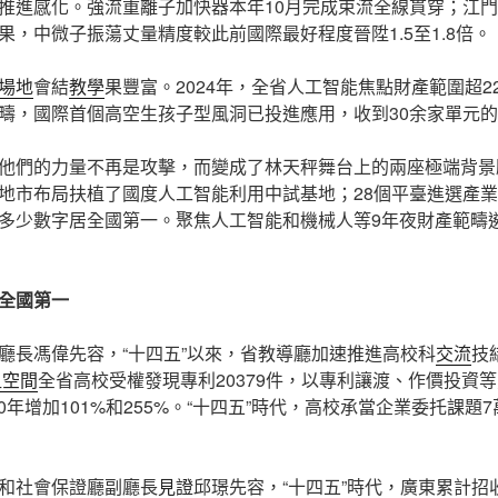
推進感化。強流重離子加快器本年10月完成束流全線貫穿；江
果，中微子振蕩丈量精度較此前國際最好程度晉陞1.5至1.8倍。
場地
會結
教學
果豐富。2024年，全省人工智能焦點財產範圍超2
範疇，國際首個高空生孩子型風洞已投進應用，收到30余家單元
他們的力量不再是攻擊，而變成了林天秤舞台上的兩座極端背景雕
地市布局扶植了國度人工智能利用中試基地；28個平臺進選產
多少數字居全國第一。聚焦人工智能和機械人等9年夜財產範疇遴
全國第一
廳長馮偉先容，“十四五”以來，省教導廳加速推進高校科
交流
技
租空間
全省高校受權發現專利20379件，以專利讓渡、作價投資
020年增加101%和255%。“十四五”時代，高校承當企業委托課
和社會保證廳副廳長
見證
邱璟先容，“十四五”時代，廣東累計招收