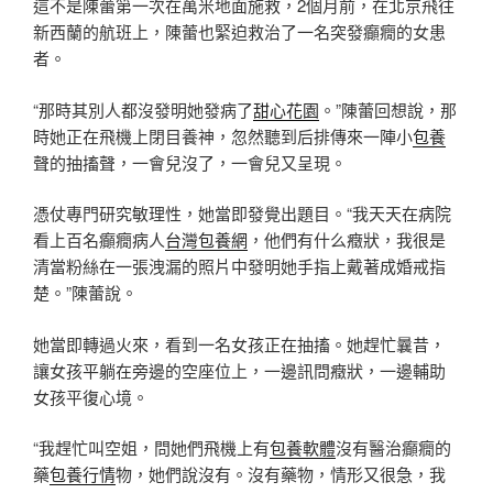
這不是陳蕾第一次在萬米地面施救，2個月前，在北京飛往
新西蘭的航班上，陳蕾也緊迫救治了一名突發癲癇的女患
者。
“那時其別人都沒發明她發病了
甜心花園
。”陳蕾回想說，那
時她正在飛機上閉目養神，忽然聽到后排傳來一陣小
包養
聲的抽搐聲，一會兒沒了，一會兒又呈現。
憑仗專門研究敏理性，她當即發覺出題目。“我天天在病院
看上百名癲癇病人
台灣包養網
，他們有什么癥狀，我很是
清當粉絲在一張洩漏的照片中發明她手指上戴著成婚戒指
楚。”陳蕾說。
她當即轉過火來，看到一名女孩正在抽搐。她趕忙曩昔，
讓女孩平躺在旁邊的空座位上，一邊訊問癥狀，一邊輔助
女孩平復心境。
“我趕忙叫空姐，問她們飛機上有
包養軟體
沒有醫治癲癇的
藥
包養行情
物，她們說沒有。沒有藥物，情形又很急，我