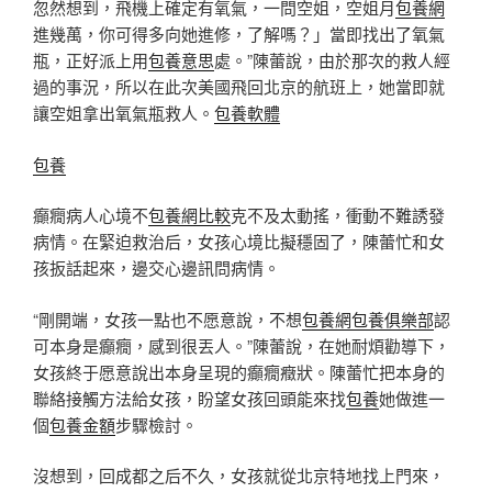
忽然想到，飛機上確定有氧氣，一問空姐，空姐月
包養網
進幾萬，你可得多向她進修，了解嗎？」當即找出了氧氣
瓶，正好派上用
包養意思
處。”陳蕾說，由於那次的救人經
過的事況，所以在此次美國飛回北京的航班上，她當即就
讓空姐拿出氧氣瓶救人。
包養軟體
包養
癲癇病人心境不
包養網比較
克不及太動搖，衝動不難誘發
病情。在緊迫救治后，女孩心境比擬穩固了，陳蕾忙和女
孩扳話起來，邊交心邊訊問病情。
“剛開端，女孩一點也不愿意說，不想
包養網
包養俱樂部
認
可本身是癲癇，感到很丟人。”陳蕾說，在她耐煩勸導下，
女孩終于愿意說出本身呈現的癲癇癥狀。陳蕾忙把本身的
聯絡接觸方法給女孩，盼望女孩回頭能來找
包養
她做進一
個
包養金額
步驟檢討。
沒想到，回成都之后不久，女孩就從北京特地找上門來，