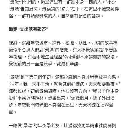
“最吸引他們的，仍是這里有一群跟本身一樣的人。”不少
“景漂”告知周潔，景德鎮的“瓷力”在于，在這里不難交到伴
侶，一群有類似尋求的人，自然更有配合的話題。
斷定“支出就有報答”
裸辭、逃離年夜城市、跨界、松弛、隨性，司琪的故事標
簽似乎合適人們對“景漂”的想象。有人稱景德鎮是“平替版
年夜理”，有著兩地生涯經歷的司琪卻不承認如許的說法。
景德鎮的另一面是競爭、裁減和辛酸。
“景漂”到了第三個年初，滿都拉感到本身才稍稍放平心態。
“往年，我一天不干活，就會感到好愧疚。天天都要徹夜。”
滿都拉說，初到景德鎮時，他很沒有方向，“我只了解本身
愛好平易近族題材，想畫出來。”頭幾個月，除了外出漫
步，年夜部門時光把本身關在屋里，天天操練在坯體畫
畫。
一路做“景漂”的年夜學老友，比滿都拉更早請求往闤闠擺