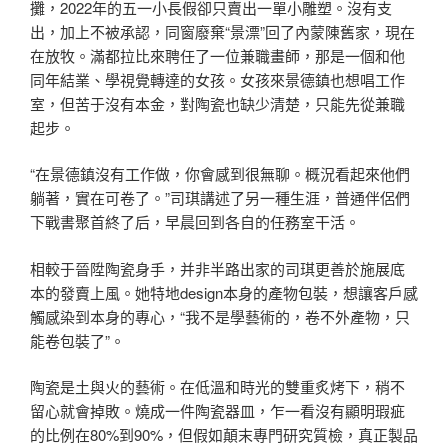
攤，2022年的五一小長假卻只賣出一單小雕塑。沒有支
出，加上不被承認，同窗廢棄“景漂”回了內蒙陳舊家，現在
在放牧。滿都拉比來聘任了一位兼職畫師，那是一個和他
同年結業、學視覺轉達的女孩。女孩來景德鎮也想唱工作
室，但苦于沒有本金，對陶瓷也缺少清楚，只能先從兼職
起步。
“在景德鎮沒有工作做，你會感到很無聊。概況看起來他們
躺著，實在可卷了。”司琪講述了另一種生涯，普通伴侶們
下戰書聚首終了后，早晨回到各自的任務室干活。
相較于晉陞陶瓷身手，并非半路出家的司琪更善於施展底
本的發賣上風。她特地design本身的產物包裝，想讓客戶感
觸感染到本身的專心，“我不是學藝術的，卷不外產物，只
能卷包裝了”。
陶瓷是土與火的藝術。在低溫和時光的雙重炙烤下，稍不
留心就會掉敗。燒成一件陶瓷器皿，乍一看沒有顯明瑕疵
的比例在80%到90%，但假如顛末專門研究質檢，真正製品