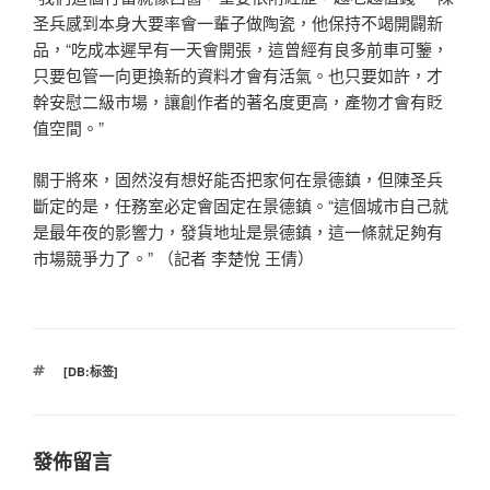
圣兵感到本身大要率會一輩子做陶瓷，他保持不竭開闢新
品，“吃成本遲早有一天會開張，這曾經有良多前車可鑒，
只要包管一向更換新的資料才會有活氣。也只要如許，才
幹安慰二級市場，讓創作者的著名度更高，產物才會有貶
值空間。”
關于將來，固然沒有想好能否把家何在景德鎮，但陳圣兵
斷定的是，任務室必定會固定在景德鎮。“這個城市自己就
是最年夜的影響力，發貨地址是景德鎮，這一條就足夠有
市場競爭力了。” （記者 李楚悅 王倩）
標
[DB:标签]
籤
發佈留言