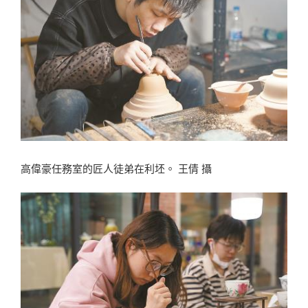
高偉豪任務室的匠人徒弟在利坯。 王倩 攝