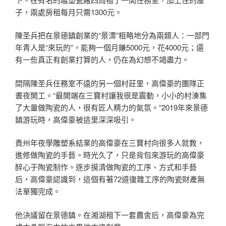
子，兩處房租每月只需1300元。
陳圣兵把在景德鎮創業的“景漂”粗略地分為兩類人：一部門
年青人是“來玩的”，能夠一個月賺5000元，花4000元；還
有一些真正有創業打算的人，仍在為幻想不竭盡力。
間隔陳圣兵任務室不遠的另一個村莊里，高偉豪的團隊正
晝夜開工。“最開端在三寶村讓我很是震動，小小的村湊集
了大量做陶瓷的人，很有匠人精力的氣氛。”2019年來景德
鎮游玩時，高偉豪被這里深深吸引。
貴州年夜學雕塑系結業的高偉豪在三寶村向很多人就教，
進修做陶瓷的手藝。時光久了，只是背包來游玩的高偉豪
醉心于陶瓷制作。逐步摸清做陶瓷的工序、方式和手藝
后，高偉豪認識到，這個有著72道復雜工序的陶瓷財產無
法單獨完成。
他決議留在景德鎮。在湘湖租下一套農舍后，高偉豪為完