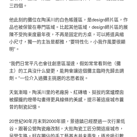
三四個。
他此刻的攤位在陶溪川的白色帳篷區，是design師片區，作
品也被保管在專門區域。比起其他區域，design師片區的展
陳不受拘束度最年夜，不再是固定的方桌，可以將道具縮
小尺寸，獨一的主旨是都雅，“要特性化，小我作風要很顯
明”。
“我們日常平凡也會往創意區溜達，假如常常看到他（攤
主）的工具沒什么變更，能夠會讓這個攤主臨時先歸去調
劑。”一位介入過攤主挑選的志愿者說。
天氣漸暗，陶溪川里的老廠房、紅磚墻、挺拔的窯爐煙囪
被朦朧的燈帶勾畫得更具線條的美感，提示著這座城市曩
昔的制瓷記憶。
20世紀90年月末到2000年頭，景德鎮已經歷過一次行業低
谷。跟著公營陶瓷廠改制，大批陶瓷工匠分開這座城市，
另營生路。好在獨佔的手工藝基本并未喪失，逐步吸引數