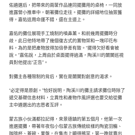
佑遴選后，把帶來的兩筐作品連同擺攤用的桌椅，一同放
進露營小推車中，朝著攤位走往。擺攤的詳細地位抽簽獲
得，嘉佑這周命運不錯，還在主道上。
嘉佑的攤位展現手工燒制的噴鼻薰。和前幾周擺攤時分
歧，此日他特地帶了幾個復古式的置物架和一塊印花布
料，為的是把產物放得加倍參差有致。“擺得欠好看會被
說。”嘉佑說，上周由於桌面擺得過滿，陶溪川的闤闠巡視
員對他提出“正告”。
對攤主各種限制的背后，實在是闤闠對創意的渴求。
“必定得是原創。”恰好說明，陶溪川的攤主請求攤位時除了
遞交基礎信息材料，立異性和產物作風評選也要交給從攤
主中遴選出的志愿者互評。
蒙古族小伙滿都拉記得，來景德鎮的第五個月，他第一次
進選擺攤，帶著年夜包小包蒙古族傳統紋樣的陶瓷羽觴、
咖啡杯、蓋碗、果盤，在集市上顯得稀罕，第一晚就賣出