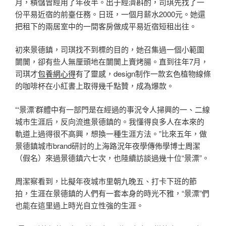
月，積儲曾經用了年夜半。出于經濟斟酌，司琪先找了一
份平易近宿的前臺任務。日班，一個月薪水2000元。她還
把租下的兩居室中的一間客房做成平易近宿短租出往。
初來景德鎮，司琪找不到標的目的，她召集過一個小範圍
闤闠，卻有些人無厘頭地在闤闠上賣烤腸。直到往年7月，
司琪才
包養網心得
有了靈感，design制作一款玄色植物線條
的咖啡杯在小紅書上取得幾千點贊，成為爆款。
“‘景漂’群體中有一部門是在經過的事況令人掃興的一、二線
城市生涯后，反向流進景德鎮的。我懂得良多人在本來的
軌道上過得很不高興，想換一種生涯方法。”比來五年，做
景德鎮城市brand研討的上海路況年夜學傳佈學博士周潔
（假名）來過景德鎮六七次，也陸續訪談過幾十位“景漂”。
周潔察看到，比擬年夜城市里朝九晚五、打卡下班的節
拍，生涯在景德鎮的人們有一套本身的時光不雅，“景漂”們
也能在這里過上時光自立性強的生涯。