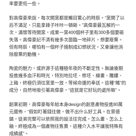
率要更低一些。
對高偉豪來說，每次開窯都是觸目驚心的時辰。“窯開了以
后不滿足，只能拿錘子咔咔一頓砸。”高偉豪最瓦解的一
次，滿懷等待開窯，成果一窯400個杯子里有300多個要砸
失落。高偉豪記不清有幾多次面臨一地碎片，想要廢棄。
但有時辰，哪怕有一個杯子燒制成幻想狀況，又會讓他消
除廢棄的動機。
陶瓷的魅力，或許源于這種極年夜的不斷定性。無論後期
投進幾多血汗和時光，特別地拉坯、修坯、繪畫、雕鏤、
上釉，終極仍須往窯里一放，等候命運的奉送。這種“賭”的
成分，自然地吸引著高偉豪，“這就是它好玩的處所嘛”。
創業初期，高偉豪每年給本身design的創意產物投進80萬
元擺佈，“假如盯著錢往做，做不出什么好工具。在景德
鎮，徒弟完整可以依照我的設法往完成，怎么畫、怎么上
釉，終極成為一個產物往售賣，這種介入水平讓我特殊有
成績感”。