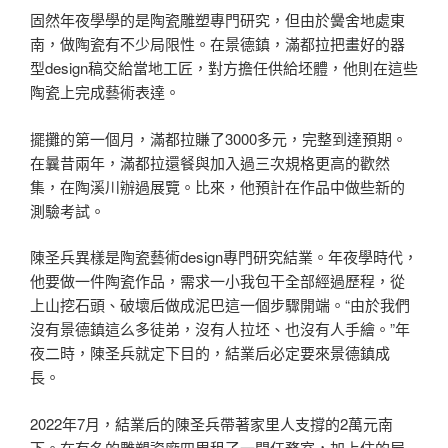
固然年夜學學的是陶瓷雕塑專門研究，但由於黌舍地處東
南，做陶瓷有不少局限性。在景德鎮，滿都拉把畫好的器
型design稿交給當地工匠，對方擔任供給坯體，他則在這些
陶瓷上完成藝術表達。
擺攤的第一個月，滿都拉賺了3000多元，完整到達預期。
在曩昔兩年，滿都拉還餐與加入過三次規格更高的歡然
集，在陶溪川辦過展覽。比來，他預計在作品中做些新的
測驗考試。
陳圣兵異樣是陶瓷藝術design專門研究結業。年夜學時代，
他要做一件陶瓷作品，需求一小我包干全部經過歷程，從
上山挖石頭、破壞后做成泥巴這一個步驟開端。“由於我們
沒有景德鎮這么多徒弟，沒有人拉坯、也沒有人手繪。”年
夜二時，陳圣兵就定下目的，結業后必定要來景德鎮成
長。
2022年7月，結業后的陳圣兵帶著家里人支撐的2萬元南
下。在有名的雕塑瓷廠四周租了一間任務室，加上住的屋