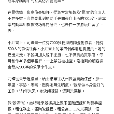
成本身腦海中的立異仿古瓷創業。
在景德鎮，像高偉豪如許，從游客當場轉為“景漂”的年青人
不在多數。高偉豪此刻的助手是個來自山西的“00后”，底本
學的動車組檢驗技巧專門研究，也是在一次游玩后留了上
去。
小紅書上，司琪是一位有7000多粉絲的陶瓷創作者，她有
500人的微信社群，小紅書上的第四個群聊也將滿員。她的
產出未幾，不餐與加入線下擺攤，也不供貨給買手店，每
月制作40多個手捏杯，一上架就被搶空，沒搶到的顧客還
會發來500字的求購小作文。
司琪從未學過繪畫，碩士結業往杭州做發賣類任務，那一
年里，事跡、考察，壓得她無法喘氣。“我想做本身愛好的
工作。”前年炎天，她決議裸辭，漂到景德鎮。
做“景漂”前，她特地來景德鎮上過兩回雕塑課和陶藝手捏
課。租任務室、報陶瓷課程、租公寓……來景德鎮一個