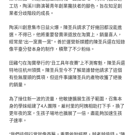
工坊，陶溪川飾演著青年創業攙扶者的腳色，旨在知足創
業者分歧階段的成長。
陶溪川創意集市日益火爆，陳圣兵請求了好幾回都沒能進
選。不得已，他將重要發賣渠道放在淘寶上，銷量喜人，
經常是“出一窯賣一窯”。善於運營新媒體的陳圣兵還在短錄
像平臺分發本身的制作，積聚了不少粉絲。
田雞勺在淘寶舉行的“丑工具年夜賽”上不測奪魁，陳圣兵還
特地往杭州領獎。陳圣兵至今不了解是誰替他請求了這個
有些無厘頭的獎項，但這件事讓陳圣兵的產物收獲了絕後
的銷量。
為了接住新一波的流量，他敏捷擴展生孩子範圍，召集本
身的學妹組建了4人團隊，雇村里的阿姨相助打下手，換了
更年夜的窯，生孩子場地也擴展了一倍，盡能夠加速生孩
子速率。
“我們這個行當就像西醫，重要依附經歷，越老越值錢。”陳