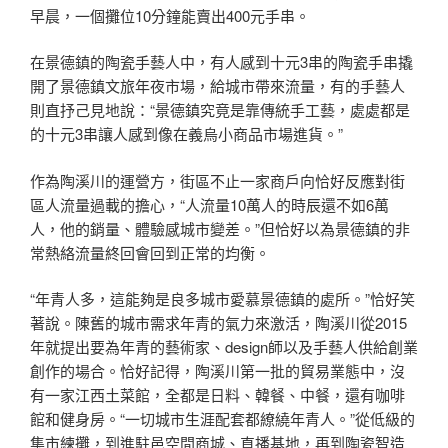
早晨，一個攤位10分鐘能賣出400元手串。
在景德鎮的陶瓷手藝人中，有人感到十元3串的陶瓷手串撬
開了景德鎮文旅年夜市場，給城市帶來流量，有的手藝人
則直抒己見地說：“景德鎮究竟是靠傳統手工藝，處處都是
的十元3串讓人感到像在義烏小商品市場進貨。”
作為陶溪川的運營方，街區不止一家商戶向恰好反應對街
區人流量過載的擔心，“人流量10萬人的時辰還不如6萬
人，他的銷量、體驗感城市變差。”但恰好以為景德鎮的非
常熱絡流量終回會回到正常的均衡。
“年青人多，這能夠是良多城市愛慕景德鎮的處所。”恰好笑
著說。陳舊的城市需求年青的氣力來激活，陶溪川從2015
年就提出要為年青的藝術家、design師以及手藝人供給創業
創作的場合。恰好記得，陶溪川第一批的貿易業態中，沒
有一家江西土菜館，全都是日料、韓餐、中餐，還有咖啡
館和健身房。“一切城市生涯配套都繚繞年青人。”從低級的
集市練攤，到進駐邑空間商城、直播基地，再到陶瓷智造