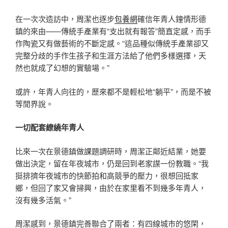
在一次次造訪中，周潔也逐步
包養網
確信年青人鐘情形德
鎮的來由——傳統手產業有“支出就有報答”簡直定感，而手
作陶瓷又有做藝術的不斷定感。“這品種似傳統手產業卻又
完整分歧的手作生孩子和生涯方法給了他們多樣選擇，天
然也就成了幻想的實驗場。”
或許，年青人向往的，歷來都不是輕松地“躺平”，而是不被
等閒界說。
一切配套繚繞年青人
比來一次在景德鎮做課題調研時，周潔正鄰近結業，她要
做出決定，留在年夜城市，仍是回到老家謀一份教職。“我
挺排擠年夜城市的快節拍和高競爭的壓力，很想回抵家
鄉，但回了家又會掃興，由於在家里看不到幾多年青人，
沒有幾多活氣。”
周潔感到，景德鎮完善聯合了兩者：有四線城市的悠閑，