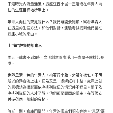
于短時光內流量涌進，這座江西小城一直活潑在年青人向
往的生涯目標地榜單上。
年青人向往的究竟是什么？我們離開景德鎮，察看年青人
在這里的生涯方法，和他們對話，測驗考試找到他們留在
這座小城的來由。
上“鎮”趕集的年青人
周五下戰書不到3時，文明創意園陶溪川一處屋子前排起長
隊。
步隊里清一色的年青人，拖著行李箱、背著年夜包。不明
所以的游客湊上往，認為又是一處網紅打卡點，究竟此刻
的景德鎮為攝影而依序排列隊伍的情況并不鮮見。問了依
序排列隊伍的人才了解，他們都是闤闠的攤主，在等候支
付擺攤同一規制的桌椅。
時光一到，倉庫門翻開，年青的攤主們順次進進。“景漂”嘉