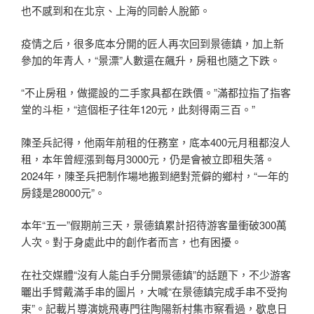
也不感到和在北京、上海的同齡人脫節。
疫情之后，很多底本分開的匠人再次回到景德鎮，加上新
參加的年青人，“景漂”人數還在飆升，房租也隨之下跌。
“不止房租，做擺設的二手家具都在跌價。”滿都拉指了指客
堂的斗柜，“這個柜子往年120元，此刻得兩三百。”
陳圣兵記得，他兩年前租的任務室，底本400元月租都沒人
租，本年曾經漲到每月3000元，仍是會被立即租失落。
2024年，陳圣兵把制作場地搬到絕對荒僻的鄉村，“一年的
房錢是28000元”。
本年“五一”假期前三天，景德鎮累計招待游客量衝破300萬
人次。對于身處此中的創作者而言，也有困擾。
在社交媒體“沒有人能白手分開景德鎮”的話題下，不少游客
曬出手臂戴滿手串的圖片，大喊“在景德鎮完成手串不受拘
束”。記載片導演姚飛專門往陶陽新村集市察看過，歇息日