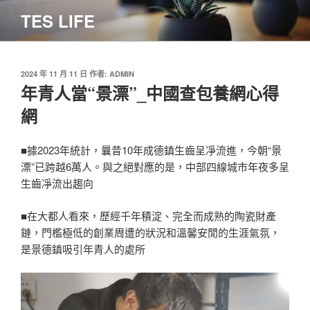
跳
TES LIFE
至
主
要
內
發
2024 年 11 月 11 日
作者:
ADMIN
佈
年青人當“景漂”_中國查包養網心得
容
於
網
■據2023年統計，曩昔10年成德鎮生齒呈凈流進，今朝“景
漂”已跨越6萬人。與之絕對應的是，中部四線城市年夜多呈
生齒凈流出趨向
■在大都人看來，歷經千年積淀、完全而成熟的陶瓷財產
鏈，門檻極低的創業周遭的狀況和溫馨安閒的生涯氣氛，
是景德鎮吸引年青人的處所