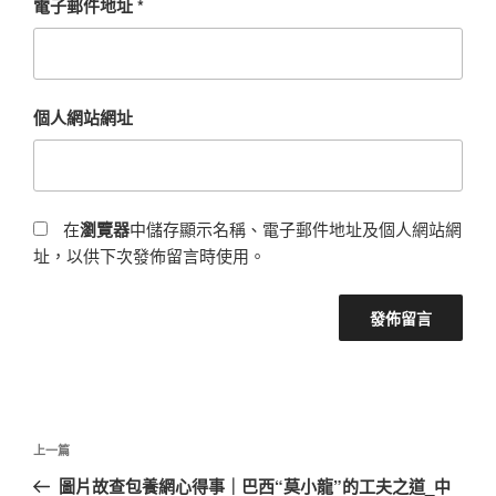
電子郵件地址
*
個人網站網址
在
瀏覽器
中儲存顯示名稱、電子郵件地址及個人網站網
址，以供下次發佈留言時使用。
文
上
上一篇
章
一
圖片故查包養網心得事｜巴西“莫小龍”的工夫之道_中