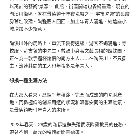
以萬計的藝術“景漂”。此后，街區開端
包養網
重建。現在的
陶溪川街區，就在景德鎮十年夜瓷廠之一“宇宙瓷廠”的舊廠
房舊址改建。陶瓷匠人回回，加上年青人涌進，給這座小
城增加不少新意。
陶溪川外的馬路上，車流正變得遲緩，游客不竭涌進：穿
校服、背書包的中先生，戴頭巾身著文藝長裙的姐妹團，
正在為一款手握杯論價的南方主人……在陶溪川，不只攤
主，流連其間的主人也年夜多是年青人。
想換一種生涯方法
在大都人看來，歷經千年積淀、完全而成熟的陶瓷財產
鏈，門檻極低的創業周遭的狀況和溫馨安閒的生涯氣氛，
是景德鎮吸引年青人的處所。
2022年春天，26歲的滿都拉辭失落武漢陶藝教員的任務，
帶著不到一萬元的積儲離開景德鎮。