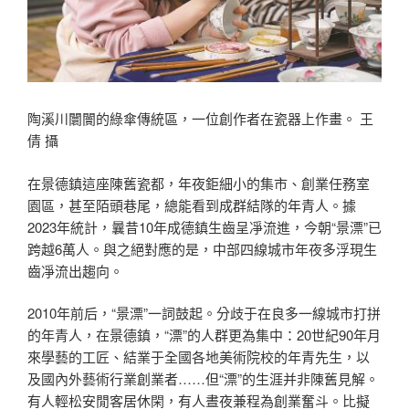
陶溪川闤闠的綠傘傳統區，一位創作者在瓷器上作畫。 王
倩 攝
在景德鎮這座陳舊瓷都，年夜鉅細小的集市、創業任務室
園區，甚至陌頭巷尾，總能看到成群結隊的年青人。據
2023年統計，曩昔10年成德鎮生齒呈凈流進，今朝“景漂”已
跨越6萬人。與之絕對應的是，中部四線城市年夜多浮現生
齒凈流出趨向。
2010年前后，“景漂”一詞鼓起。分歧于在良多一線城市打拼
的年青人，在景德鎮，“漂”的人群更為集中：20世紀90年月
來學藝的工匠、結業于全國各地美術院校的年青先生，以
及國內外藝術行業創業者……但“漂”的生涯并非陳舊見解。
有人輕松安閒客居休閑，有人晝夜兼程為創業奮斗。比擬