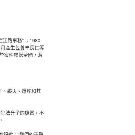
路事務” ；1980
5月產生
包養
卓長仁等
這些案件震撼全國，惹
強奸、縱火、爆炸和其
行犯法分子的處置，不
。
抱怨說：“我們的干警