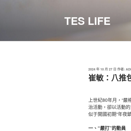
跳
至
TES LIFE
主
要
內
容
發
2024 年 10 月 27 日
作者:
AD
佈
崔敏：八推
於
上世紀80年月，“
治活動，卻以活動的
似于開國初期“年夜鎮
一、“嚴打”的動員