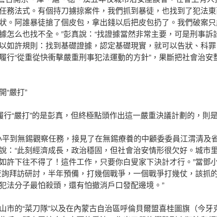
任務法式。有個持刀擄掠案件，我們抓到暴徒，也找到了犯法東
狀。阿誰暴徒搶了個皮包，拿出錢以后把皮包扔了。我們破案只
據怎么也找不全。”彭真說：“找證據當然非常主要，可是刑事訴
以如許規則：找到基礎證據，認定基礎現實，就可以告狀、科罪。
履行“從重從快衝擊嚴重刑事犯法運動的方針”，果斷把社會治安
“嚴打”
履行“嚴打”的是彭真，但終極點頭作出這一嚴重決議計劃的，則是總
，鄧小平到無錫觀察任務，接見了在無錫療養的中顧委委員江渭清及
說：“此刻經濟成長，政治穩固，但社會治安情形很欠好。城市
如許下往不得了！這件工作，只要你白叟家下決計才行。”當鄧
查詢拜訪研討，半年預備，打幾個戰爭，一個戰爭打幾仗，該抓
犯法分子最怕殺頭，還有怕撤消戶口發配邊境。”
市的“菜刀隊”以及在內蒙古自治區呼倫貝爾盟喜桂圖旗（今牙克石