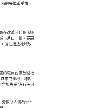
此前的失慎重受權，
職員在改革時代犯法運
銷城市戶口一批，罪惡
口，發往遙遠地域改
期滿的職員暫停放回社
住城市或鄉村，均暫
“留場失業”沒有任何
、勞教所人滿為患。
見。