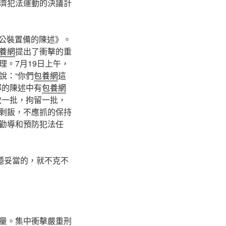
濟犯法運動的決議計
良公裝置備的陳述》。
養網
提出了衝擊的重
。7月19日上午，
說：“你們
包養網
這
部的陳述中有
包養網
教一批，拘留一批，
剩飯，不應抓的保持
勸導和預防犯法任
穩妥當的，就不克不
量。集中衝擊嚴重刑