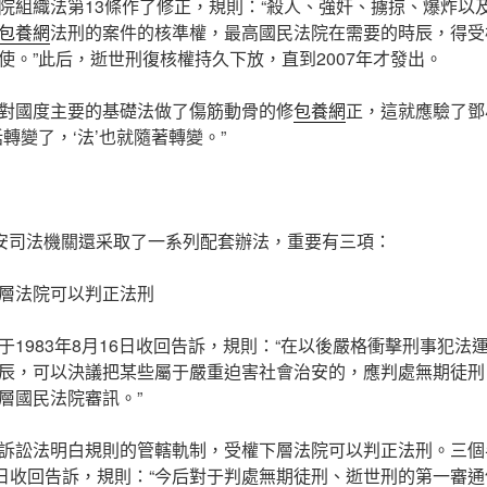
院組織法第13條作了修正，規則：“殺人、強奸、擄掠、爆炸以
包養網
法刑的案件的核準權，最高國民法院在需要的時辰，得受
使。”此后，逝世刑復核權持久下放，直到2007年才發出。
對國度主要的基礎法做了傷筋動骨的修
包養網
正，這就應驗了鄧
轉變了，‘法’也就隨著轉變。”
公安司法機關還采取了一系列配套辦法，重要有三項：
層法院可以判正法刑
于1983年8月16日收回告訴，規則：“在以後嚴格衝擊刑事犯法
辰，可以決議把某些屬于嚴重迫害社會治安的，應判處無期徒刑
層國民法院審訊。”
訴訟法明白規則的管轄軌制，受權下層法院可以判正法刑。三個
2日收回告訴，規則：“今后對于判處無期徒刑、逝世刑的第一審