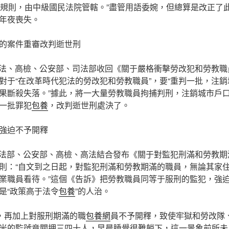
的規則，由中級國民法院管轄。”盡管用語委婉，但總算是改正了
年夜喪失。
的案件重審改判逝世刑
日，高法、高檢、公安部、司法部收回《關于嚴格衝擊勞改犯和勞教
對于“在改革時代犯法的勞改犯和勞教職員”，要“重判一批，注
果斷殺失落。”據此，將一大量勞教職員拘捕判刑，注銷城市戶
一批罪犯
包養
，改判逝世刑處決了。
強迫不予開釋
日，司法部、公安部、高檢、高法結合發布《關于對監犯刑滿和勞教
則：“自文到之日起，對監犯刑滿和勞教期滿的職員，無論其家
業職員看待。”這個《告訴》把勞教職員同等于服刑的監犯，強迫
是“政策高于法令
包養
”的人治。
人，再加上對服刑期滿的職
包養網
員不予開釋，致使牢獄和勞改隊
米的監號竟關押三四十人，早晨睡覺很難躺下，這一景象前所未