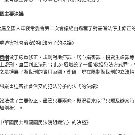
個主要決議
，第六屆全國人年夜常委會第二次會議經由過程了對基礎法停止修正
重迫害社會治安的犯法分子的決議》
養網
做了嚴重修正，規則對地痞罪，居心損害罪，拐賣生齒罪等
上處刑，直至判正法刑”；此外還增設了一個“教授犯法方式罪”
之是擴展了逝世刑的實用范圍，衝破了現在限制逝世刑的立法精
訊嚴重迫害社會治安的犯法分子的法式的決議》
訟法做了主要修正。盡管只要兩條，概況看來似乎只觸及辦案時
加剖析）。
中華國民共和國國民法院組織法〉的決議》