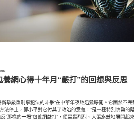
MIN
包養網心得十年月“嚴打”的回想與反思
嚴格衝擊嚴重刑事犯法的斗爭”在中華年夜地迅猛睜開。它固然不
方法停止，鄧小平對它付與了政治的意義：“是一種特別情勢的階
反”那樣的一場“
包養網
嚴打”，便轟轟烈烈、大張旗鼓地展開起