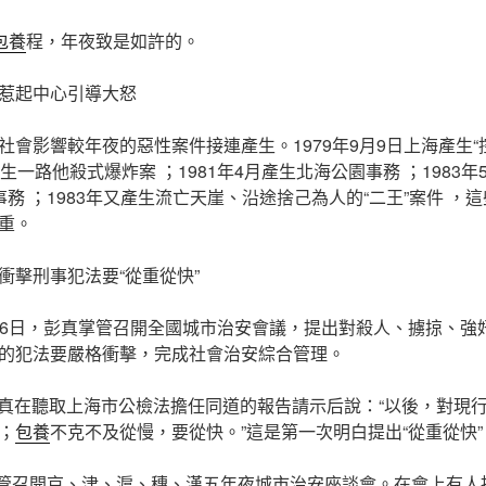
包養
程，年夜致是如許的。
惹起中心引導大怒
會影響較年夜的惡性案件接連產生。1979年9月9日上海產生“控江
生一路他殺式爆炸案 ；1981年4月產生北海公園事務 ；1983年
務 ；1983年又產生流亡天崖、沿途捨己為人的“二王”案件 ，
重。
衝擊刑事犯法要“從重從快”
日至26日，彭真掌管召開全國城市治安會議，提出對殺人、擄掠、
的犯法要嚴格衝擊，完成社會治安綜合管理。
日，彭真在聽取上海市公檢法擔任同道的報告請示后說：“以後，對現
；
包養
不克不及從慢，要從快。”這是第一次明白提出“從重從快”
真掌管召開京、津、滬、穗、漢五年夜城市治安座談會。在會上有人