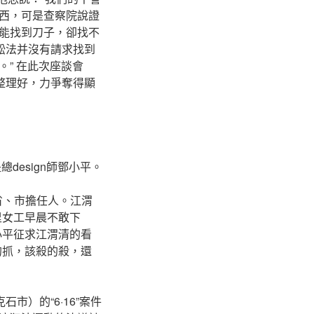
西，可是查察院說證
能找到刀子，卻找不
訟法并沒有請求找到
” 在此次座談會
整理好，力爭奪得顯
design師鄧小平。
省、市擔任人。江渭
里女工早晨不敢下
小平征求江渭清的看
的抓，該殺的殺，還
市）的“6·16”案件