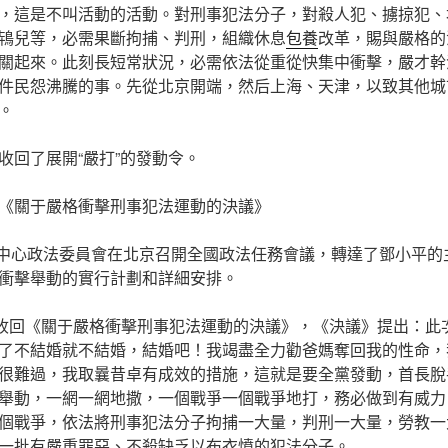
，這是不叫活動的活動。對刑事犯法分子，對殺人犯、擄掠犯、
鴇兒等，必需果斷拘捕、判刑，組織休息
包養
改革，賜與嚴格的
關起來。此刻長短常狀況，必需依法從重從快集中衝擊，嚴才幹
件民怨沸騰的事。先從北京開端，然后上海、天津，以致其他城
。
收回了展開“嚴打”的發動令。
《關于嚴格衝擊刑事犯法運動的決議》
日，中心政法委員會在北京召開全國政法任務會議，轉達了鄧小平
衝擊舉動的實行計劃和詳細安排。
心收回《關于嚴格衝擊刑事犯法運動的決議》，《決議》提出：此
了不結婚就不結婚，結婚吧！我竭盡全力勸爸媽奪回我的性命，
很難過，我取曩昔卓有成效的措施，這就是要全黨發動，首長脫
舉動，一網一網地撒，一個戰爭一個戰爭地打，務必做到有威力
個戰爭，依法將刑事犯法分子拘捕一大量，判刑一大量，勞教一
一批有嚴重罪惡、不殺缺乏以布衣憤的犯法分子。