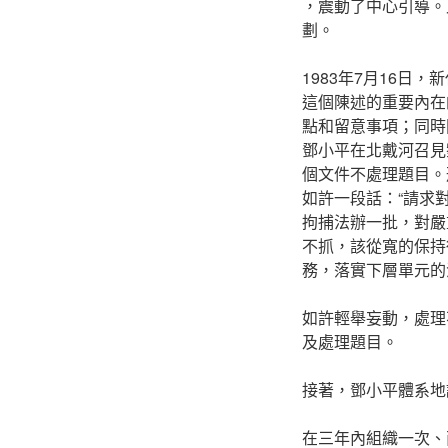
，震動了中心引導。
劃。
1983年7月16
這個陳述的重要內在
點和留意事項；同時
鄧小平在北戴河召見
個文件不處理題目。
如許一段話：“請求
拘捕法辦一批，對嚴
不抓，該從寬的保持
務，落實下層單元的
如許輕舉妄動，處理
及處理題目。
接著，鄧小平體系地
在三年內組織一次、