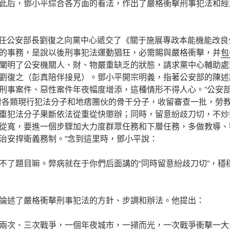
此后，鄧小平綜合各方面的看法，作出了嚴格衝擊刑事犯法和經
日，新任公安部長劉復之向黨中心遞交了《關于施展專政本能機能改
的事務，是說以後刑事犯法運動猖狂，必需賜與嚴格衝擊，并
包
闡明了公安機關人、財、物嚴重缺乏的狀態，請求黨中心輔助處理
劉復之（彭真陪伴接見）。鄧小平開宗明義，指著公安部的陳述
刑事案件、惡性案件年夜幅度增添，這種情形不得人心。”公安
對各類現行犯法分子和地痞團伙的骨干分子，收留審查一批，勞
重犯法分子果斷依法從重從快懲辦；同時，留意紛歧刀切，不炒
從寬，要進一個步驟加大力度群眾任務和下層任務，多做教導、
治安捍衛義務制。”念到這里時，鄧小平說：
不了題目嘛。弊病就在于你們后面講的“同時留意紛歧刀切”，穩
論述了嚴格衝擊刑事犯法的方針、步調和辦法。他提出：
兩次、三次戰爭，一個年夜城市，一掃而光，一次戰爭衝擊一大