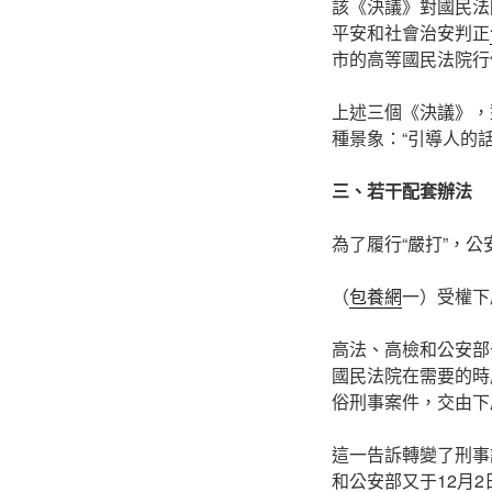
該《決議》對國民法
平安和社會治安判正
市的高等國民法院行
上述三個《決議》，
種景象：“引導人的話
三、若干配套辦法
為了履行“嚴打”，
（
包養網
一）受權下
高法、高檢和公安部
國民法院在需要的時
俗刑事案件，交由下
這一告訴轉變了刑事
和公安部又于12月