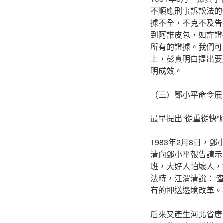
不順應刑事訴訟法的
據不全，不克不及告
到阿誰皮包，如許證
所有的證據。我們可
上，彭真明白提出要
明成效。
（三）鄧小平命令展開
最早提出“從重從快”
1983年2月8日
清向鄧小平報告請示
班，大好人怕壞人，
法時，江渭清說：“
有的押送邊境改革。
后來又產生河北省唐山