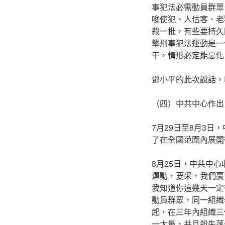
事犯法必需動員群眾
唆使犯、人估客、老
殺一批，有些要持久
擊刑事犯法運動是一
干，情形必定能惡化
鄧小平的此次說話，
（四）中共中心作出
7月29日至8月3
了在全國范圍內展開
8月25日，中共中
運動，要采，我們贏
我知道你這幾天一定
動員群眾，同一組織
起，在三年內組織三
一大量，并且殺失落