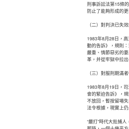
刑事訴訟法第15條
防止了能夠形成的更
（二）對判決已失效
1983年8月28
動的告訴》，規則：
嚴重、情節惡劣的要
革，并從牢獄中拉出
（三）對服刑期滿者
1983年8月19
會的緊迫告訴》，規
不放回，暫按留場失
法令根據，現實上仍
“嚴打”時代大批捕
那時，一個十幾平方