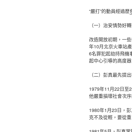
“嚴打”的動員經過歷
（一）治安情勢好轉
改造開放初期，一些社
年10月北京火車站產
6名罪犯起劫持飛機事
起中心引導的高度器
（二）彭真最先提出
1979年11月22
他嚴重損壞社會次序
1980年1月23
克不及從輕，要從重
1981年5月，彭