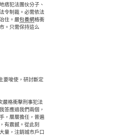
地痞犯法團伙分子、
法令制裁。必需依法
治住。嚴
包養網
格衝
市。只需保持這么
的主要唆使，研討斷定
次嚴格衝擊刑事犯法
我答應過我們兩個，
手，層層擔任，普遍
，有震撼。從此刻
大量，注銷城市戶口