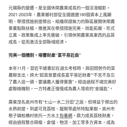
元陽縣的變遷，是全國休閑農業成長的一個活潑縮影。
2021-2023年，農業鄉村部從全國遴選180個資本上風顯
明、舉措措施前提傑出、組織保證無力的縣區展開休閑農
業重點縣扶植，推進其在舉措措施完美、效能拓展、形式
立異、政策集成上率先衝破，引領休閑農業高東西的品質
成長，從而激活全部縣域經濟。
完美一個機制，唱響財產“富平易近曲”
本年11月，習近平總書記在湖北考核時，與田間勞作的菜
農聊支出，誇大“起首是要成長富平易近財產”“不克不及忘
了農人這一頭，要讓農人獲得實惠”。經由過程不竭完美好
處聯絡機制，一方特產正慢慢成為農人增收的“金鑰匙”。
廣東茂名高州市有“七山一水二分田”之說，但得益于傑出的
水熱前提，到處可見荔枝、龍眼等處所特點果樹。高州市
根子鎮柏橋村依托一方水土
包養網
，鼎力成長荔枝財產，
經由過程整合蒔植、倉儲、物流、加工等多方資本，成為