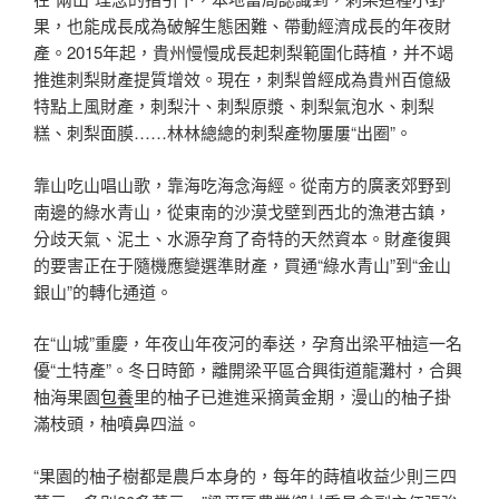
果，也能成長成為破解生態困難、帶動經濟成長的年夜財
產。2015年起，貴州慢慢成長起刺梨範圍化蒔植，并不竭
推進刺梨財產提質增效。現在，刺梨曾經成為貴州百億級
特點上風財產，刺梨汁、刺梨原漿、刺梨氣泡水、刺梨
糕、刺梨面膜……林林總總的刺梨產物屢屢“出圈”。
靠山吃山唱山歌，靠海吃海念海經。從南方的廣袤郊野到
南邊的綠水青山，從東南的沙漠戈壁到西北的漁港古鎮，
分歧天氣、泥土、水源孕育了奇特的天然資本。財產復興
的要害正在于隨機應變選準財產，買通“綠水青山”到“金山
銀山”的轉化通道。
在“山城”重慶，年夜山年夜河的奉送，孕育出梁平柚這一名
優“土特產”。冬日時節，離開梁平區合興街道龍灘村，合興
柚海果園
包養
里的柚子已進進采摘黃金期，漫山的柚子掛
滿枝頭，柚噴鼻四溢。
“果園的柚子樹都是農戶本身的，每年的蒔植收益少則三四