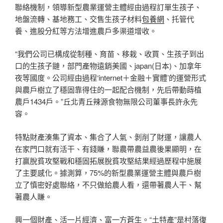
聯絡機制，領導新型農業運營主體經由過程訂單生孩子、
地盤流轉、基地務工、交售生孩子材料
包養網
、托管代
養、進股分紅等方法增進農戶多渠道增收。
“我們公司已構成從制種、育苗、移栽、收買、生孩子到出
口的生孩子鏈，部門產物遠銷美國、japan(日本)、加拿年
夜等國度。公司經由過程‘internet＋金融＋實體’的運營形式
與農戶樹立了穩固靠得住的一起配合機制，先后帶動蒔植
農戶1434戶。”丘北青丘辣源食物無限公司董事長許永先
容。
特點財產湊集了資本、集合了人氣、剝削了財運，讓農人
在家門口就有活干、有錢賺，聯農帶農益農後果顯明，在
打贏脫貧攻堅戰和穩固拓展脫貧攻堅結果經過歷程中施展
了主要感化。據測算，75%的新型農業運營主體與農戶樹
立了慎密好處聯絡，不只做給農人看，還帶著農人干、幫
著農人賺。
興一個財產、活一片經濟、富一方蒼生。“土特產”是村落復