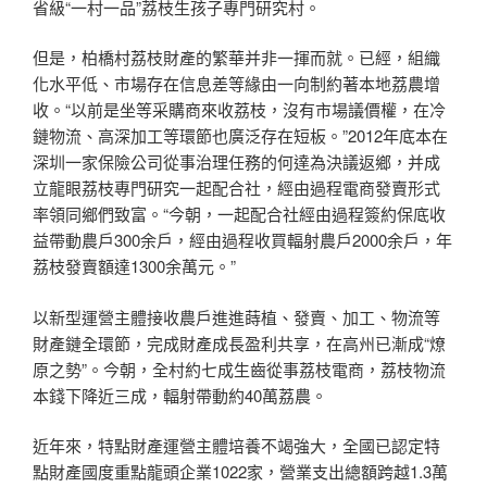
省級“一村一品”荔枝生孩子專門研究村。
但是，柏橋村荔枝財產的繁華并非一揮而就。已經，組織
化水平低、市場存在信息差等緣由一向制約著本地荔農增
收。“以前是坐等采購商來收荔枝，沒有市場議價權，在冷
鏈物流、高深加工等環節也廣泛存在短板。”2012年底本在
深圳一家保險公司從事治理任務的何達為決議返鄉，并成
立龍眼荔枝專門研究一起配合社，經由過程電商發賣形式
率領同鄉們致富。“今朝，一起配合社經由過程簽約保底收
益帶動農戶300余戶，經由過程收買輻射農戶2000余戶，年
荔枝發賣額達1300余萬元。”
以新型運營主體接收農戶進進蒔植、發賣、加工、物流等
財產鏈全環節，完成財產成長盈利共享，在高州已漸成“燎
原之勢”。今朝，全村約七成生齒從事荔枝電商，荔枝物流
本錢下降近三成，輻射帶動約40萬荔農。
近年來，特點財產運營主體培養不竭強大，全國已認定特
點財產國度重點龍頭企業1022家，營業支出總額跨越1.3萬