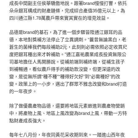
成長中間副主任侯華驕傲地說。跟著brand慢慢打響，依托
朵朵銀耳構成的財產鏈條，完成綜合產值35億元以上，為
四川通江縣1.78萬農戶帶來實其實在的增見效益。
品德是brand的基石，為了進一個步驟晉陞通江銀耳的品
德，本地對獎補方法停止了立異調劑。“曩昔無論黑白，老
蒼生的菌棒我們每段補助2元，此刻則必需依照必定收買尺
度把銀耳種出來才幹補助。”通江嘉祐農業成長投資無限公
司基地擔任人馬開勝說。從補前端到補終端，從補生孩子
到補暢通，看似農戶得手的補助款沒變，但更深遠的改
變，是從無所謂“種不種”“種得好欠好”到“必需種好”的改
變。政策上的一小步，邁出了群眾不雅念改變和brand打造
的一年夜步。
除了做優農產物品德，還要將地區元素嵌進到農產物營銷
中，將產物上風、地區上風改變為brand上風，帶動一方特
點財產成長強大。
每年七八月份，年夜同黃花采收期到來。一踏進山西年夜