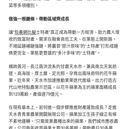
菜等多項種別。
做強一根鏈條，帶動區域齊成長
讓“
包養網比擬
土特產”真正成為帶動一方經濟、助力農人增
收的致富財產，需求在融會高低工夫、在業態上開新路，
不竭延鏈補鏈強鏈，將曩昔“原汁原味”的“土特產”打形成鏈
條更完全、業態更豐盛的“多汁多味”的“土特產”。
橫跨黃河、長江兩洪流系的甘肅天水市，兼具南北天氣前
提，高海拔、厚土層、足光照，孕育出風味奇特的花牛蘋
果。近年來，天水市加速推動果業迭代進級，出力打造古
代山地特點農業示范區，以花牛蘋果為主的蘋果面積成長
到123萬畝，產值達79億元。
在現有基本上，若何進一個步驟推進財產蓬勃成長？走進
天水青青果農業開闢無限公司，蘋果加工生孩子線正有條
不紊地運轉。“只需是果農種出來的蘋果，我們城市應收盡
收，公司每年收買蘋果大要30多萬噸，帶動農戶30多萬