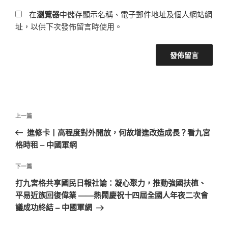
在
瀏覽器
中儲存顯示名稱、電子郵件地址及個人網站網
址，以供下次發佈留言時使用。
文
上
上一篇
章
一
進修卡丨高程度對外開放，何故增進改造成長？看九宮
導
篇
格時租 – 中國軍網
覽
文
章
下
下一篇
一
打九宮格共享國民日報社論：凝心聚力，推動強國扶植、
篇
平易近族回復偉業 ——熱鬧慶祝十四屆全國人年夜二次會
文
議成功終結 – 中國軍網
章