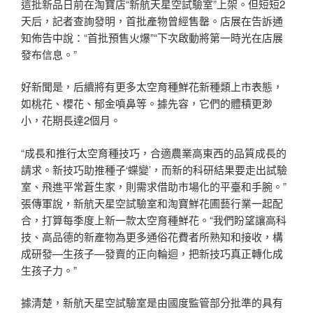
這批新品日前在淘寶店“新航天星空試驗室”上架。但短短2
天后，記者查詢發明，首批產物曾經售罄。店展在告訴通
知佈告中說：“首批預售火爆”“下次啟動將第一時光在店展
發布信息。”
好新聞是，后續將有更多太空育種鮮花新種類上市表態，
如桃花、櫻花、郁金噴鼻等。據先容，它們的體積更渺
小，花期長達2個月。
“成長和推行太空育種技巧，合適農業高東西的品質成長的
請求。新技巧助推種子‘蝶變’，而新的科研結果要走出試驗
室、飛進平常蒼生家，則需求借助市場化的平臺和手腕。”
張傳軍說，新航天星空試驗室和淘寶鮮花圃藝行業一起配
合，打算每季度上新一款太空育種鮮花。“我們盼望讓高科
技、高品德的新產物為更多通俗花費者所熟知和接收，構
成研發—生孩子—發賣的正向輪迴，把新技巧真正轉化成
生孩子力。”
據清楚，新航天星空試驗室是由國度監管部分批準的具有