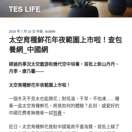
跳
TES LIFE
至
主
要
內
發
2024 年 7 月 23 日
作者:
ADMIN
佈
太空育種鮮花年夜範圍上市啦！查包
容
於
養網_中國網
經過的事況太空遨游和幾代空中培養，首批上新山丹丹、
月季、康乃馨——
太空育種鮮花年夜範圍上市啦！
一個冬天不見水也能開花；耐低溫、干旱，不怕凍……種
養一盆太空育種鮮花，將是如何的體驗？此刻，感愛好的
中國花費者無機會一試
包養
。
近日，太空育種鮮花進駐中國電商平臺淘寶，首批上線了