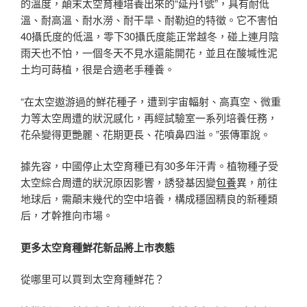
的溫度，顛末太空育種培養出來的“延丹1號”，具有耐低
溫、耐高溫、耐水澇、耐干旱、耐勒迫的特徵。它不害怕
40攝氏度的低溫，零下30攝氏度能正常越冬，碰上連月陰
雨天也不怕，一個冬天不見水還能開花，並且在酸堿性泥
土均可蒔植，很是合適老手種養。
“在太空遨游過的鮮花種子，遭到宇宙輻射、高真空、微重
力等太空周遭的狀況感化，再經試驗室一系列培養任務，
花朵變得更艷麗、花期更長、花噴鼻四溢。”張傳軍說。
據先容，中國停止太空育種已有30多年汗青。植物種子受
太空綜合周遭的狀況原因影響，誘發基因變
包養
異，前往
地球后，需顛末幾代的空中培養，構成穩固精良的新種類
后，才幹推向市場。
更多太空育種鮮花新品將上市表態
從哪里可以買到太空育種鮮花？