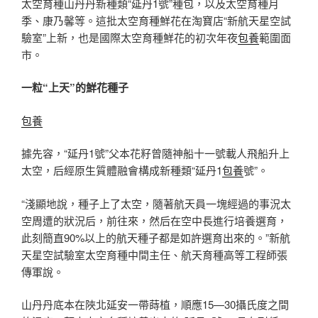
太空育種山丹丹新種類“延丹1號”種包，以及太空育種月
季、康乃馨等。這批太空育種鮮花在淘寶店“新航天星空試
驗室”上新，也是國際太空育種鮮花的初次年夜
包養
範圍面
市。
一粒“上天”的鮮花種子
包養
據先容，“延丹1號”父本花籽曾隨神船十一號載人飛船升上
太空，后經原生質體融會構成新種類“延丹1
包養
號”。
“淺顯地說，種子上了太空，隨著航天員一塊經過的事況太
空周遭的狀況后，前往來，然后在空中長進行培養選育，
此刻簡直90%以上的航天種子都是如許選育出來的。”新航
天星空試驗室太空育種中間主任、航天育種高等工程師張
傳軍說。
山丹丹底本在陜北延安一帶蒔植，順應15—30攝氏度之間