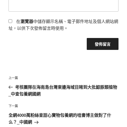
在
瀏覽器
中儲存顯示名稱、電子郵件地址及個人網站網
址，以供下次發佈留言時使用。
文
上
上一篇
章
一
考核團隊在海南島台灣東邊海域目睹到大批鯨豚類植物
導
篇
_中查包養網國網
覽
文
章
下
下一篇
一
全網4000萬粉絲查甜心寶物包養網的唸書博主做對了什
篇
么？_中國網