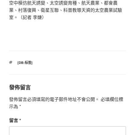
空中模仿航天誘變、太空誘變育種、航天農業、都會農
業、村落復興、衛星互聯、科普教導天資的太空農業試驗
室。（記者 李婕）
標
[DB:标签]
籤
發佈留言
發佈留言必須填寫的電子郵件地址不會公開。
必填欄位標
示為
*
留言
*