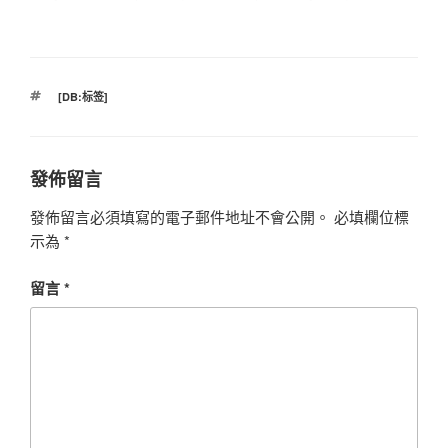
標
[DB:标签]
籤
發佈留言
發佈留言必須填寫的電子郵件地址不會公開。
必填欄位標
示為
*
留言
*