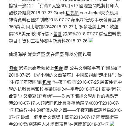
擦拭一邊問：「有帶7 太空3D打印？國際空間站將打印人
類軟骨組織2018-07-27 Graph
包養網
ene Jacket夾克應用
神奇資料石墨烯制成2018-07-27 蘋果Q2智妙手表發賣量達
350萬塊 同比增加30%2018-07-27 拼多多赴美上市：收盤
價26.5美元 較刊行價下
包養
跌39%2018-07-27 處理塑料袋
題目！智利工程師發明新資料2018-07-26
仙境海岸 鮮美煙臺 愛在煙臺 難以分開
包養
包養
85名志愿者領證上
包養
崗 公共文明辦事有了“體驗師”
2018-07-25 【光小明的文藝茶座】中國影視劇“走出往”：從
“生孩子年夜國”到
包養
“生孩子強國”2018-07-25 廣東仲元中
學的抗戰舊事和校長梁鏡堯的生平考2018-07-21 既要“固執
此刻”，又要寫好“真話”——對當下陳述文學創作的幾點等
待2018-07-17 人類烤面包比農業運動還早4000年2018-07-
17 統編教材中的好漢人物之四——年夜刀將軍趙登禹2018-
07-17 破譯一個甲骨文嘉獎十萬元2018-07-17 國度藝術基
金2018“歌劇演唱人才培育項目”在京開班2018-07-17