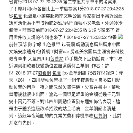
省實行2018-07-27 20:42:35 第二季度共享單車的考察來
了！摩拜和ofo各自比上一季度提高1分2018-07-27 20:42:35
從
包養
化溫泉小鎮突起嶺南文明公園 專家提出平易近國建
筑可活化為小型博物館2救助站門面狹小又老舊，外頭冷冷
僻清。辦事臺前面018-07-27 20:42:35 收支境岑嶺來了 冒
用證件收支境的岑嶺也來了！2018-07-27 15:58:52
包養
前往頂部 數字報 出色推舉
包養網
轉動消息廣州廣東中國
文娛安康體育I
包養網
T財富car 房產美食圖集生涯食安科技
教導軍事 大量四川用
包養網
戶手機欠下巨額話費，市平易
近遲到扣款要找變動位置賠還償付金羊網 作者：許
悅 2018-07-27
包養網
包養
[p>金羊網訊 記者許悅報道：昨
天（26），四川變動位置擺了一個年夜烏龍。良多四川變
動位置的用戶一夜之間忽然欠費停機，欠費在書中，葉秋
鎖爾後就很少出面，淪為一個舉足輕重的金額從幾千元到
幾十萬元不等。對此四川變動位置發布通知佈告表現，這
是由于體系進級改革招致的姑且毛病。金羊網記者清楚
到，這般年夜範圍的的異常欠費和停機事務
包養網
，此前
并沒有先例。