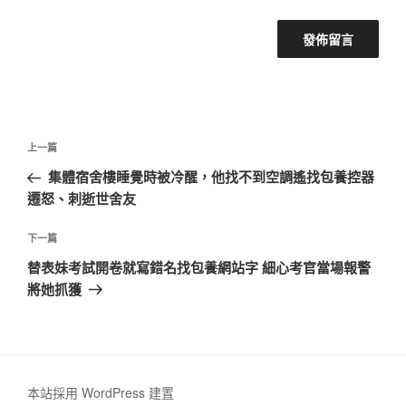
文
上
上一篇
章
一
集體宿舍樓睡覺時被冷醒，他找不到空調遙找包養控器
導
篇
遷怒、刺逝世舍友
覽
文
章
下
下一篇
一
替表妹考試開卷就寫錯名找包養網站字 細心考官當場報警
篇
將她抓獲
文
章
本站採用 WordPress 建置