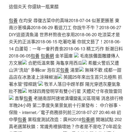
這個炎天 你還缺一瓶果醋
包養
在均安 尋復古菜中的真味2018-07-04 似蔥更勝蔥 東
南沙蔥噴鼻2018-06-29 看這刀工 你說牛不牛？2018-06-27
DIY這道清魚湯 世界杯熬夜也享用2018-06-20 吃涼菜才是
炎天的正派事2018-06-15 吃著吃著 你就文藝了！2018-06-
14 白蘆筍：一年一會矜貴食2018-06-13 精工巧作 新潮日料
2018-06-05
包養
包養網
金羊圖庫
毛南族儺面雕鏤傳人
方文展
合肥低溫來襲 海龜享用西瓜
希臘火警后又遭
山洪“洗劫” 多輛car 泡在泥
包養
湯里
無辣不歡 成都一甜
品店在冰激凌上涂辣椒油
英國25年來出生首只北極熊 抓
著水管“撐桿跳”
牧羊人落日中趕羊群 陽光穿透灰塵氣象
壯不雅
地球四周發明罕有雙小行星 天體尺寸年夜致雷同
直擊
包養
老撾南部阿速坡潰壩變亂災區現場 消息排行榜
羊晚24小時 第二季度失業景氣前十行業發布： 中介辦事、
保險、internet／電子商務排列前三2018-07-27 20:46:48 初
中學
包養
業程度測試改造：廣州2018
包養網
開端試點 202
真老邁葉秋鎖：常識秀裡損壞她？作者是不是吃了0年起全