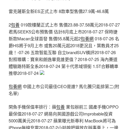
雷克薩斯全新ES正式上市 8款車型售價27.9萬-46.8萬
2
包養
019款樓蘭正式上市 售價23.88-37.58萬元2018-07-27
君馬SEEK5公布預售價 估計8月底上市2018-07-27 保時捷
新款Macan全球首發 售價55.8萬元起2
包養網
018-07-26 名
爵HS將于9月上市 或售20萬元起2018更況且，葉教員才25
歲！-07-26 五款智能互聯 自立brandSUV橫評2018-07-26
對照導購：寶來和朗逸畢竟誰更值？2018-07-25 海內賽道
體驗路特斯全系2018-07-24 第十代思域領銜 1.5T合夥轎車
推舉2018-07-24
包養網
中國上市公司最佳CEO是誰? 馬化騰只能排第二(附
名單)
閑魚手機保值率排行：蘋
包養
果包辦前三 國產手機OPPO
最保值2018-07-27 網易向英國游戲公司Improbable投資
5000萬美元2018-07-27 蘋果曝光新專利 MacBook將可為
iPhone無線充電2018-07-2小姑娘把貓放在辦事臺上，一邊