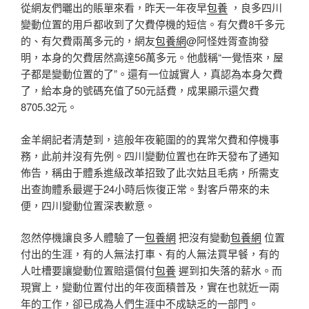
從網友們曬出的賬單來看，昨天一年夜早
包養
，良多四川
變動位置的用戶都收到了欠費停機的短信。有欠費8千多元
的、有欠費兩萬多元的，網友
包養網
@阿怪姓胥查詢發
明，本身的欠費居然高達56萬多元。他戲稱“一覺悟來，屋
子都是變動位置的了”。還有一位誠實人，真認為本身欠費
了，給本身的號碼充值了50元話費，成果顯示還欠費
8705.32元。
金羊網記者清楚到，這般年夜範圍的的異常欠費和停機事
務，此前并沒有先例。四川變動位置也在昨天發布了通知
佈告，稱由于體系進級改革招致了此次姑且毛病，所需支
出查詢體系最遲于24小時后恢復正常。對客戶帶來的未
便，四川變動位置深表歉意。
忽然停機讓良多人體驗了一
包養網
把沒有變動
包養網
位置
付出的生涯，有的人無法打車、有的人無法買早餐，有的
人吐槽要讓變動位置賠還償付
包養
遲到扣失落的薪水。而
現實上，變動位置付出的年夜面積普及，實在也就近一兩
年的工作，卻已成為人們生涯中不成缺乏的一部門。