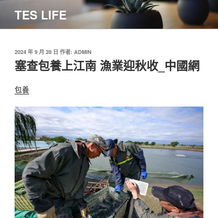
跳
TES LIFE
至
主
要
內
發
2024 年 9 月 28 日
作者:
ADMIN
佈
塞查包養上江南 漁業迎秋收_中國網
容
於
包養