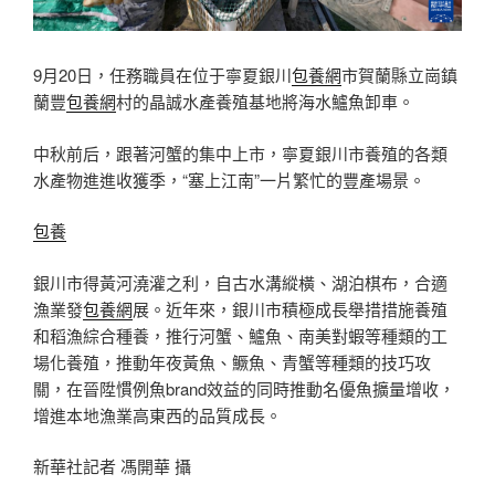
9月20日，任務職員在位于寧夏銀川
包養網
市賀蘭縣立崗鎮
蘭豐
包養網
村的晶誠水產養殖基地將海水鱸魚卸車。
中秋前后，跟著河蟹的集中上市，寧夏銀川市養殖的各類
水產物進進收獲季，“塞上江南”一片繁忙的豐產場景。
包養
銀川市得黃河澆灌之利，自古水溝縱橫、湖泊棋布，合適
漁業發
包養網
展。近年來，銀川市積極成長舉措措施養殖
和稻漁綜合種養，推行河蟹、鱸魚、南美對蝦等種類的工
場化養殖，推動年夜黃魚、鱖魚、青蟹等種類的技巧攻
關，在晉陞慣例魚brand效益的同時推動名優魚擴量增收，
增進本地漁業高東西的品質成長。
新華社記者 馮開華 攝