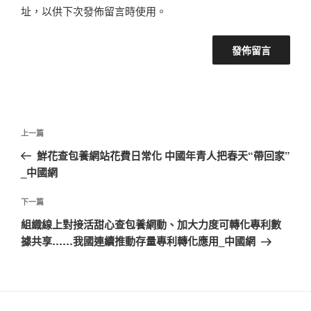
址，以供下次發佈留言時使用。
文
上
上一篇
章
一
鮮花查包養網站花費日常化 中國年青人把春天“帶回家”
導
篇
_中國網
覽
文
章
下
下一篇
一
組織線上對接活甜心查包養網動、加大力度可轉化專利數
篇
據共享……我國連續推動存量專利轉化應用_中國網
文
章