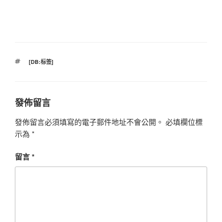
標
[DB:标签]
籤
發佈留言
發佈留言必須填寫的電子郵件地址不會公開。
必填欄位標
示為
*
留言
*