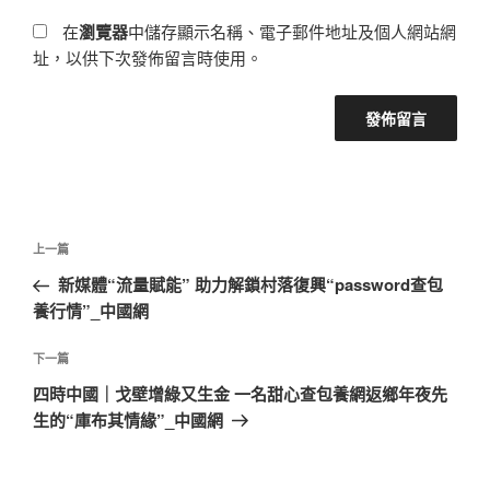
在
瀏覽器
中儲存顯示名稱、電子郵件地址及個人網站網
址，以供下次發佈留言時使用。
文
上
上一篇
章
一
新媒體“流量賦能” 助力解鎖村落復興“password查包
導
篇
養行情”_中國網
覽
文
章
下
下一篇
一
四時中國｜戈壁增綠又生金 一名甜心查包養網返鄉年夜先
篇
生的“庫布其情緣”_中國網
文
章