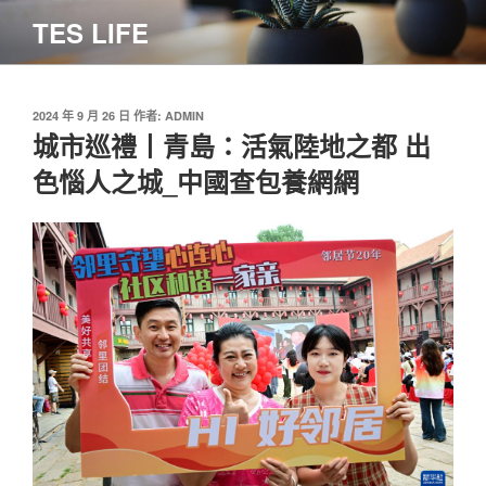
跳
TES LIFE
至
主
要
內
發
2024 年 9 月 26 日
作者:
ADMIN
佈
城市巡禮丨青島：活氣陸地之都 出
容
於
色惱人之城_中國查包養網網