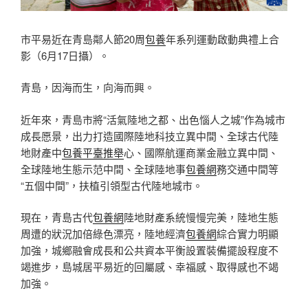
市平易近在青島鄰人節20周
包養
年系列運動啟動典禮上合
影（6月17日攝）。
青島，因海而生，向海而興。
近年來，青島市將“活氣陸地之都、出色惱人之城”作為城市
成長愿景，出力打造國際陸地科技立異中間、全球古代陸
地財產中
包養平臺推舉
心、國際航運商業金融立異中間、
全球陸地生態示范中間、全球陸地事
包養網
務交通中間等
“五個中間”，扶植引領型古代陸地城市。
現在，青島古代
包養網
陸地財產系統慢慢完美，陸地生態
周遭的狀況加倍綠色漂亮，陸地經濟
包養網
綜合實力明顯
加強，城鄉融會成長和公共資本平衡設置裝備擺設程度不
竭進步，島城居平易近的回屬感、幸福感、取得感也不竭
加強。