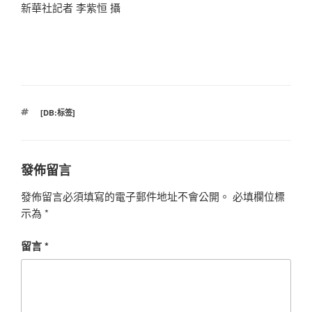
新華社記者 李紫恒 攝
標
[DB:标签]
籤
發佈留言
發佈留言必須填寫的電子郵件地址不會公開。
必填欄位標
示為
*
留言
*