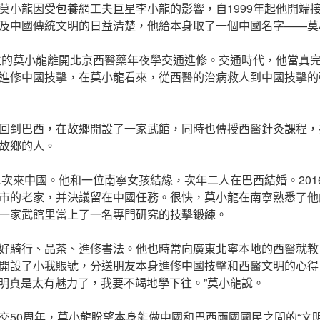
莫小龍因受
包養網
工夫巨星李小龍的影響，自1999年起他開端
及中國傳統文明的日益清楚，他給本身取了一個中國名字——莫
流生的莫小龍離開北京西醫藥年夜學交通進修。交通時代，他當真
進修中國技擊，在莫小龍看來，從西醫的治病救人到中國技擊的
回到巴西，在故鄉開設了一家武館，同時也傳授西醫針灸課程，
故鄉的人。
第二次來中國。他和一位南寧女孩結緣，次年二人在巴西結婚。20
市的老家，并決議留在中國任務。很快，莫小龍在南寧熟悉了他
一家武館里當上了一名專門研究的技擊鍛練。
好騎行、品茶、進修書法。他也時常向廣東北寧本地的西醫就教
開設了小我賬號，分送朋友本身進修中國技擊和西醫文明的心得
統文明真是太有魅力了，我要不竭地學下往。”莫小龍說。
交50周年，莫小龍盼望本身能做中國和巴西兩國國民之間的“文