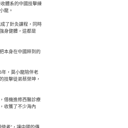
接收體系的中國技擊練
小龍。
完成了針灸課程，同時
強身健體，這都是
把本身在中國粹到的
16年，莫小龍陪伴老
的技擊徒弟蔡榮坤，
，借機進修西醫診療
，收獲了不少海內
明使者”，讓中國的傳