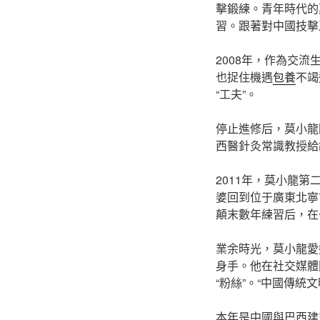
擊鍛練。青年時代的
習。跟著對中國技擊
2008年，作為交
也捉住機遇
包養
不竭
“工夫”。
停止進修后，莫小龍
西醫針灸常識教授給
2011年，莫小龍
婆回到位于廣東北寧
顛末數年練習后，在
業余時光，莫小龍愛
身手。他在社交媒體
“粉絲”。“中國傳
本年是中國與巴西建