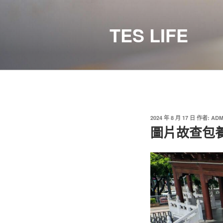
跳
至
TES LIFE
主
要
內
容
發
2024 年 8 月 17 日
作者:
ADM
佈
圖片故查包
於