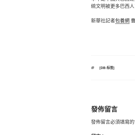
統文明被更多巴西人
新華社記者
包養網
曹
標
[DB:标签]
籤
發佈留言
發佈留言必須填寫的