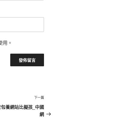
使用。
下
下一篇
一
包養網站比擬孩_中國
篇
網
文
章