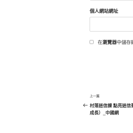
個人網站網址
在
瀏覽器
中儲存
文
上
上一篇
章
一
村落迷信課 點亮迷信
篇
成長）_中國網
導
文
覽
章