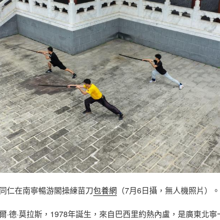
同仁在南寧暢游閣操練苗刀
包養網
（7月6日攝，無人機照片）。
爾·德·莫拉斯，1978年誕生，來自巴西里約熱內盧，是廣東北寧