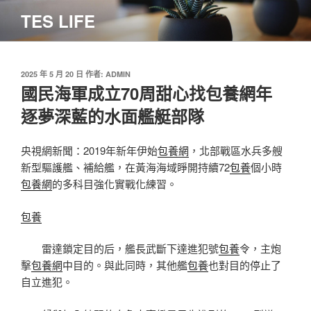
跳
TES LIFE
至
主
要
內
發
2025 年 5 月 20 日
作者:
ADMIN
佈
國民海軍成立70周甜心找包養網年
容
於
逐夢深藍的水面艦艇部隊
央視網新聞：2019年新年伊始
包養網
，北部戰區水兵多艘
新型驅護艦、補給艦，在黃海海域睜開持續72
包養
個小時
包養網
的多科目強化實戰化練習。
包養
雷達鎖定目的后，艦長武斷下達進犯號
包養
令，主炮
擊
包養網
中目的。與此同時，其他艦
包養
也對目的停止了
自立進犯。