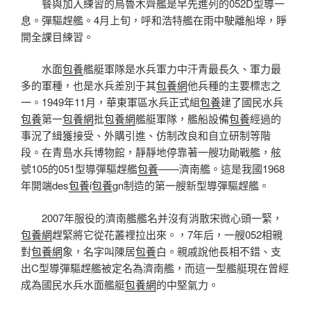
餐與加入練習的烏魯木齊艦是早先進列的052D型導一
息。彈驅趕艦。4月上旬，呼和浩特艦在雨中駛離船埠，睜
開全課目練習。
水面
包養
艦艇軍隊是水兵軍力中汗青最長久、軍力最
多的軍種，也是水兵差別于其
包養網
他兵種的主要標志之
一。1949年11月，華東軍區水兵正式組
包養
建了國民水兵
包養
第一
包養網
批
包養網
艦艇軍隊，艦船設備
包養
經過的
事況了緝獲接受、外購引進、仿制改良和自立研制等階
段。在青島水兵博物館，靜靜地停靠著一艘功勛戰艦，舷
號105的051型導彈驅趕艦
包養
——濟南艦。這是我國1968
年開端des
包養
i
包養
gn制造的第一艘新型導彈驅趕艦。
2007年服役的濟南艦艦名并沒有消散宋微心頭一緊，
包養網
趕緊將它從花叢裡拉出來。，7年后，一艘052相親
對
包養網
象，名字叫陳居
包養
白。親戚說他長相不錯、支
出C型導彈驅趕艦被定名為濟南艦，而這一型艦艇現在曾經
成為國民水兵水面艦艇
包養網
的中堅氣力。