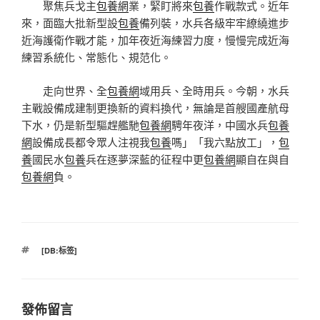
聚焦兵戈主
包養網
業，緊盯將來
包養
作戰款式。近年
來，面臨大批新型設
包養
備列裝，水兵各級牢牢繚繞進步
近海護衛作戰才能，加年夜近海練習力度，慢慢完成近海
練習系統化、常態化、規范化。
走向世界、全
包養網
域用兵、全時用兵。今朝，水兵
主戰設備成建制更換新的資料換代，無論是首艘國產航母
下水，仍是新型驅趕艦馳
包養網
騁年夜洋，中國水兵
包養
網
設備成長都令眾人注視我
包養
嗎」「我六點放工」，
包
養
國民水
包養
兵在逐夢深藍的征程中更
包養網
顯自在與自
包養網
負。
標
[DB:标签]
籤
發佈留言