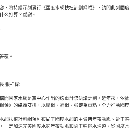
容，將持續深刻實行《國度水網扶植計劃綱領》，請問此刻國度
什么打算？感謝。
4
答覆。
5
 張祥偉:
構開國家水網是黨中心作出的嚴重計謀決議計劃。近年來，依據
綱領》的總體安排，以聯網、補網、強鏈為重點，全力推動國度
水網扶植計劃綱領》布局了國度水網的主骨架年夜動脈、骨干輸
，一是加速完美國度水網年夜動脈和骨干輸排水通道。從國度水