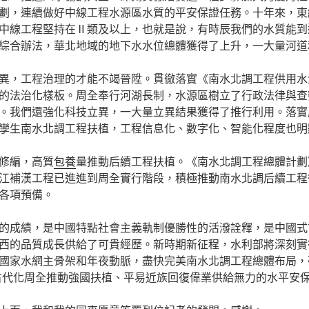
劃，連續做好中線工程水源區水質的平安保證任務。十年來，東
中線工程堅持在Ⅱ類及以上，也就是說，有時辰我們的水質能到
綜合辦法，華北地域的地下水水位總體獲得了上升，一大量河道
異，工程治理的才能不竭晉陞。貫徹落實《南水北調工程供用水
的法治化樣板。周全奉行河湖長制，水源區樹立了行政法律與查
。我們還強化科技立異，一大量立異結果獲得了推行利用。落實
孿生南水北調工程扶植，工程信息化、數字化、智能化程度也明
修編，高質
包養
量推動后續工程扶植。《南水北調工程總體計劃
江補漢工程已進進到周全實行階段，積極推動南水北調后續工程
各項預備。
的成績，是中國特點社會主義軌制優勝性的活潑詮釋，是中國式
西的品質成長供給了可貴經歷。新時期新征程，水利部將深刻實
國家水網主骨架和年夜動脈，盡快完美南水北調工程總體布局，
古代化周全推動強國扶植、平易近族回復偉業供給無力的水平安