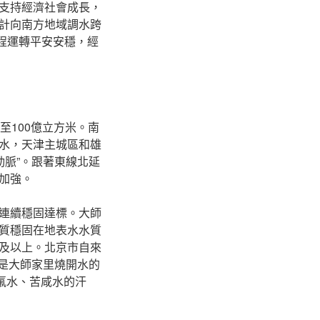
支持經濟社會成長，
計向南方地域調水跨
工程運轉平安安穩，經
至100億立方米。南
水，天津主城區和雄
動脈”。跟著東線北延
加強。
連續穩固達標。大師
質穩固在地表水水質
及以上。北京市自來
就是大師家里燒開水的
氟水、苦咸水的汗