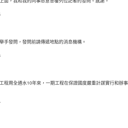
上面，我和我的同事愿意答覆列位記者的發問。感謝。
5
舉手發問，發問前請傳遞地點的消息機構。
6
工程周全通水10年來，一期工程在保證國度嚴重計謀實行和辦
7