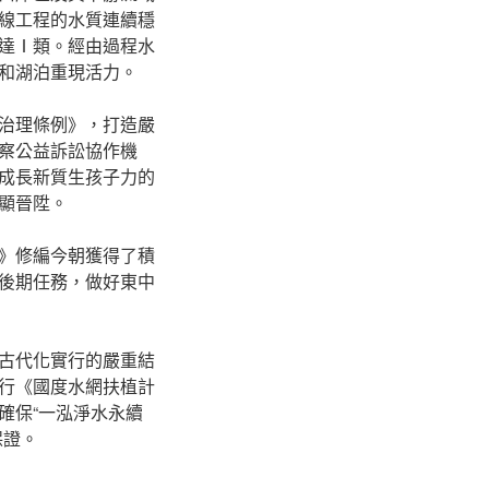
線工程的水質連續穩
達Ⅰ類。經由過程水
和湖泊重現活力。
治理條例》，打造嚴
察公益訴訟協作機
成長新質生孩子力的
顯晉陞。
》修編今朝獲得了積
後期任務，做好東中
古代化實行的嚴重結
行《國度水網扶植計
確保“一泓淨水永續
保證。