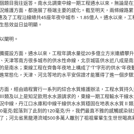
個題目我往返答。南水北調東中線一期工程通水以來，無論是在
況維護方面，都施展了極端主要的感化。截至明天，兩條線路累
，惠及了工程沿線總共45座年夜中城市、1.85億人。通水以來，
生態效益日益明顯。
以闡明。
備擺設方面，通水以來，工程年調水量從20多億立方米連續攀升
、天津等南方很多城市的供水性命線，北京城區供水近八成是南
的是南水；東線工程在齊魯年夜地上構成了“T”字形的供水“年夜
進常態化，天津、河北等地的水平安保證才能獲得了進一個步驟
方面，經由過程實行一系列的綜合水質維護辦法，工程水質持久
Ⅲ類及以上是知足飲用水水源請求的，東線一期工程輸水干線水
況中線，丹江口水庫和中線干線供水水質穩固在地表水水質Ⅱ類
80毫克/起落到了此刻的120毫克/升，我們最直不雅的感觸感染
了；河北省黑龍港流域500多萬人離別了祖祖輩輩生生世世喝高