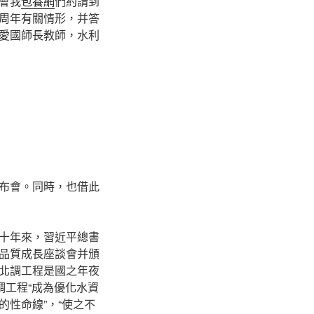
會我
包養網
們約請到
周年有關情形，并答
愛國師長教師，水利
布會。同時，也借此
十年來，習近平總書
品質成長座談會并頒
北調工程是國之年夜
調工程“成為優化水資
性命線”，“使之不