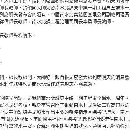
，大師上午好！接待列席國務院消息辦消息發布會。明天的發布
師長教師，請他向大師先容南水北調東中線一期工程周全通水十
列席明天發布會的還有，中國南水北集結團無限公司副總司理黃
祥偉師長教師，南水北調工程治理司司長李勇師長教師。
長教師先容情形。
3
:
們、師長教師們，大師好！起首很是感激大師列席明天的消息發
水利任務特殊是南水北調任務表現衷心腸感激。
的時光節點，是我們南水北調東中線一期工程周全通水十周年。
實地調研考核，親身掌管召開了推動南水北調后續工程高東西的
些要害節點總書記城市作出主要的唆使指示。總書記誇大，南水
、事關久遠成長、事關國民福祉”。總書記請求我們要確保南水北
證群眾飲水平安、復蘇河湖生態周遭的狀況、通順南北經濟輪迴的