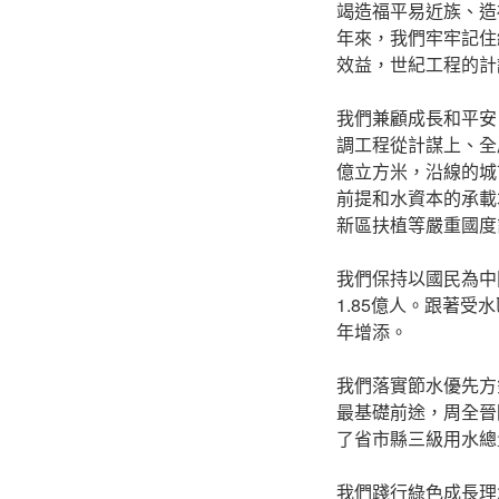
竭造福平易近族、造
年來，我們牢牢記住
效益，世紀工程的計
我們兼顧成長和平安
調工程從計謀上、全
億立方米，沿線的城
前提和水資本的承載
新區扶植等嚴重國度
我們保持以國民為中
1.85億人。跟著
年增添。
我們落實節水優先方
最基礎前途，周全晉
了省市縣三級用水總
我們踐行綠色成長理