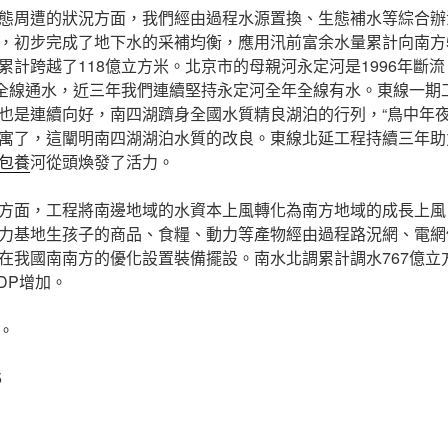
態周遭的狀況方面，我們經由過程水源置換、生態補水等綜合辦
，初步完成了地下水的采補均衡，應用汛前富余水量累計向南方
計跨越了118億立方米。北京市的母親河永定河是1996年斷流，
次全線通水，近三年我們連續堅持永定河全年全線有水。東線一期
也是連續向好，南四湖躋身全國水質精良湖泊的行列，“鳥中年夜
寓了，這闡明南四湖湖泊水質的改良。東線北延工程持續三年助
包養
河從頭煥發了活力。
方面，工程將南邊地域的水資本上風轉化為南方地域的成長上風
力基地生孩子的商品、食糧、動力等產物經由過程路況網、電網
在我國南南方的優化設置裝備擺設。南水北調累計調水767億立
DP增加。
。
5