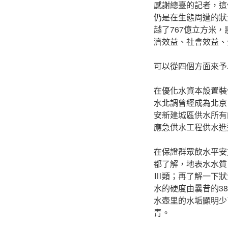
感謝總臺的記者，這
仍是在生態周遭的狀
越了767億立方米
濟效益、社會效益、
可以從四個方面來予
在優化水資本設置裝
水北調曾經成為北京
安新建城區供水所有
應急供水工程供水進
在保證群眾飲水平安
都了解，地表水水質
Ⅲ類；再了解一下狀
水的硬度由曩昔的3
水壺里的水垢顯明少
青。