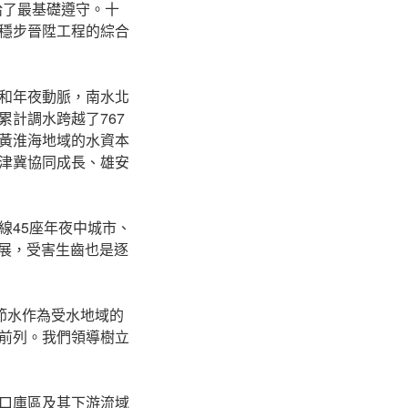
給了最基礎遵守。十
穩步晉陞工程的綜合
和年夜動脈，南水北
計調水跨越了767
黃淮海地域的水資本
津冀協同成長、雄安
線45座年夜中城市、
拓展，受害生齒也是逐
節水作為受水地域的
前列。我們領導樹立
口庫區及其下游流域