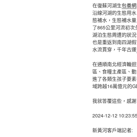
在復蘇河湖生
包養網
沿線河湖的生態用水
態補水，生態補水量累
了865公里河流初
湖泊生態周遭的狀況
也是重返到南四湖假
水流貫穿，千年古運
在通順南北經濟輪迴
區、食糧主產區、動
進了各類生孩子要素
域跨越16萬億元的G
我就答覆這些，感謝
2024-12-12 10:23:5
新黃河客戶端記者: