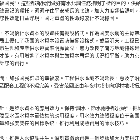
福國民”，這些都為我們做好南水北調任務指明了標的目的，供
總書記的囑托，緊緊守住平安成長的底線，加大力度迷信調劑，
謀性效能日益浮現，國之重器的性命線感化不竭穩固。
，不竭優化水資本的設置裝備擺設格式。作為國度水網的主骨架
局上優化了我國的水資本設置裝備擺設格式。截至明天，工程已累
市生涯和產業供水包管率明顯晉陞，無力改良了南方地域特殊是
才能，有用增進了水資本與生齒資本周遭的狀況相平衡，助力京
計謀的實行。
間，加強國民群眾的幸福感。工程供水區域不竭延長，惠及了沿
受水區配套工程的不竭完美，受害范圍正由年夜中城市向鄉村地域
針，進步水資本的應用效力。保持“調水、節水兩手都要硬”，把
陞受水區水資本節儉集約應用程度，用水效力總體程度位于全國
量和強度雙控的目標系統，推行利用成熟實用的節水技巧。
念，推進人水協調共生。深刻貫徹落實進一個步驟加大力度丹江