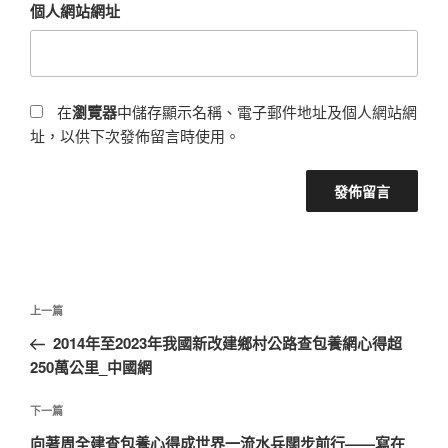
個人網站網址
在
瀏覽器
中儲存顯示名稱、電子郵件地址及個人網站網
址，以供下次發佈留言時使用。
文
上
上一篇
章
一
2014年至2023年我國新改建鄉村公路查包養網心得超
導
篇
250萬公里_中國網
覽
文
章
下
下一篇
一
向著周全建查包養心得成世界一流水兵闊步前行——寫在