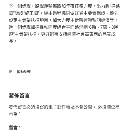
下一個步驟，路況運輸部將加年夜任務力度，出力將“道路
圖”釀成“施工圖”，經由過程協同做好資本要素保證、優先
設定主骨架扶植項目，加大力度主骨架運轉監測評價等，
進一個步驟加速推動國度綜合平面路況網“6軸、7廊、8通
道”主骨架扶植，更好辦事支持經濟社會高東西的品質成
長。
標
[DB:标签]
籤
發佈留言
發佈留言必須填寫的電子郵件地址不會公開。
必填欄位標
示為
*
留言
*