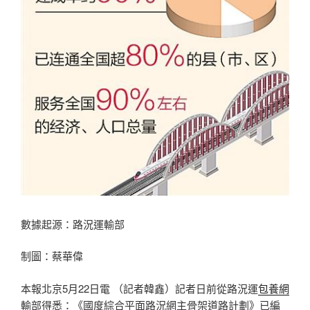
數據起源：路況運輸部
制圖：蔡華偉
本報北京5月22日電 （記者韓鑫）記者日前從路況運
包養網
輸部得悉：《國度綜合平面路況網主骨架道路計劃》已編