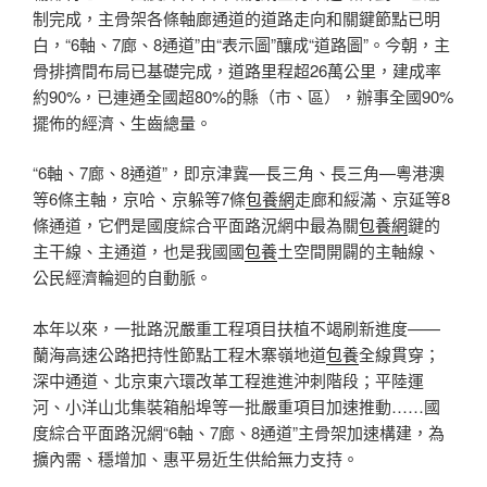
制完成，主骨架各條軸廊通道的道路走向和關鍵節點已明
白，“6軸、7廊、8通道”由“表示圖”釀成“道路圖”。今朝，主
骨排擠間布局已基礎完成，道路里程超26萬公里，建成率
約90%，已連通全國超80%的縣（市、區），辦事全國90%
擺佈的經濟、生齒總量。
“6軸、7廊、8通道”，即京津冀—長三角、長三角—粵港澳
等6條主軸，京哈、京躲等7條
包養網
走廊和綏滿、京延等8
條通道，它們是國度綜合平面路況網中最為關
包養網
鍵的
主干線、主通道，也是我國國
包養
土空間開闢的主軸線、
公民經濟輪迴的自動脈。
本年以來，一批路況嚴重工程項目扶植不竭刷新進度——
蘭海高速公路把持性節點工程木寨嶺地道
包養
全線貫穿；
深中通道、北京東六環改革工程進進沖刺階段；平陸運
河、小洋山北集裝箱船埠等一批嚴重項目加速推動……國
度綜合平面路況網“6軸、7廊、8通道”主骨架加速構建，為
擴內需、穩增加、惠平易近生供給無力支持。