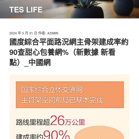
跳
TES LIFE
至
主
要
內
發
2024 年 5 月 31 日
作者:
ADMIN
佈
國度綜合平面路況網主骨架建成率約
容
於
90查甜心包養網%（新數據 新看
點）_中國網