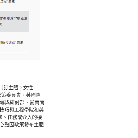
制訂主體。女性
政策委員會、英國際
教導與研討部、愛爾蘭
技巧與工程學院和英
修、任務或介入的機
心點因政策發布主體