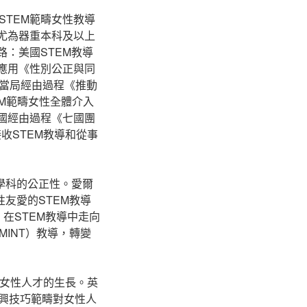
TEM範疇女性教導
尤為器重本科及以上
：美國STEM教導
時應用《性別公正與同
當局經由過程《推動
TEM範疇女性全體介入
國經由過程《七國團
收STEM教導和從事
學科的公正性。愛爾
友愛的STEM教導
：在STEM教導中走向
INT）教導，轉變
疇女性人才的生長。英
新興技巧範疇對女性人