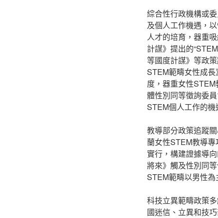
綜合性行政機構或委
及個人工作機遇，以
人才的培育，器重吸
計謀》提出的“ST
等國度計謀》等政策
STEM範疇女性成長
度，器重女性STE
體性別同等徵詢委員
STEM個人工作的
教導部分政策追蹤關
蘭女性STEM教導
實行，構建證據導向的
將來》觸及性別同等
STEM範疇以男性
科技立異範疇政策多
國迷信、立異和技巧