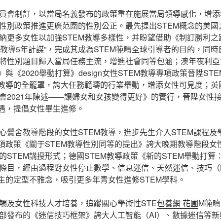
員會制訂，以當局名義發布的政策重在施展當局領導感化，增添S
性別政策推進更廣范圍的性別公正。最先提出STEM概念的美國
納更多女性以加強STEM教導多樣性，并盼望借助《制訂勝利之路
EM教導5年計謀”，完成其成為STEM範疇全球引導者的目的，同
將性別題目歸入當局任務主流，增進社會同等包涵；澳年夜利亞
》與《2020舉動打算》design女性STEM教導專項政策晉陞S
M教導的全籠罩，誇大任務範疇的行業舉動，增添女性可見度；英
會2021年陳述——讓婦女和女孩變得更好》的實行，晉陞女性接
機遇，提倡女性畢生進修。
心黌舍教導階段的女性STEM教導，進步先生介入STEM課程及
專項政策《關于STEM教導性別同等的提出》誇大晚期教導階段女性
STEM講授形式；德國STEM教導政策《新的STEM舉動打算
條目，經由過程對女性停止數學、信息迷信、天然迷信、技巧（M
為主的定型不雅念，吸引更多年青女性進修STEM學科。
觸及女性科技人才培養，追蹤關心學術性STE
包養網 花圃
M範
部發布的《迷信技巧框架》誇大人工智能（AI）、數據迷信等