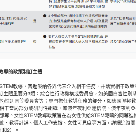
M教導的政策制訂主體
STEM教導，普遍吸納各界代表介入相干任務，并落實相干政策
制訂主體重要分3類：綜合性行政機構或委員會，如美國白宮性別
n(日本)性別同等委員會等；專門擔任教導任務的部分，如德國聯邦
相干當局部分或研討性組織，如澳年夜利亞迷信院、澳年夜利亞
部等。女性STEM教導政策旨在為女性供給STEM範疇的同等進
養、教導計謀、個人工作支撐、女性可見度等方面，詳細追蹤關
1和2）。