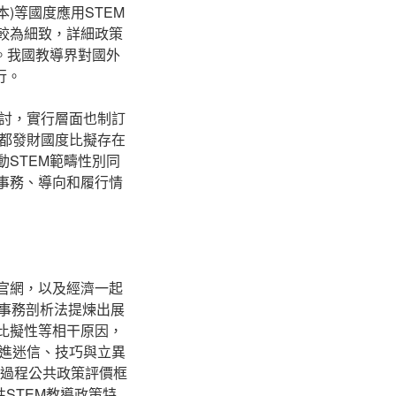
)等國度應用STEM
較為細致，詳細政策
。我國教導界對國外
行。
討，實行層面也制訂
大都發財國度比擬存在
STEM範疇性別同
事務、導向和履行情
官網，以及經濟一起
的事務剖析法提煉出展
比擬性等相干原因，
《增進迷信、技巧與立異
由過程公共政策評價框
STEM教導政策特