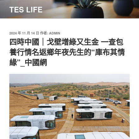
跳
TES LIFE
至
主
要
內
發
2024 年 11 月 14 日
作者:
ADMIN
佈
四時中國｜戈壁增綠又生金 一查包
容
於
養行情名返鄉年夜先生的“庫布其情
緣”_中國網