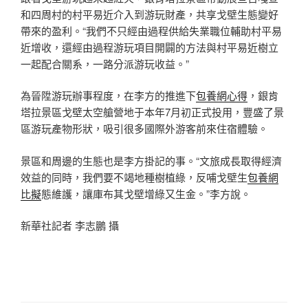
和四周村的村平易近介入到游玩財產，共享戈壁生態變好
帶來的盈利。“我們不只經由過程供給失業職位輔助村平易
近增收，還經由過程游玩項目開闢的方法與村平易近樹立
一起配合關系，一路分派游玩收益。”
為晉陞游玩辦事程度，在李方的推進下
包養網心得
，銀肯
塔拉景區戈壁太空艙營地于本年7月初正式投用，豐盛了景
區游玩產物形狀，吸引很多國際外游客前來住宿體驗。
景區和周邊的生態也是李方掛記的事。“文旅成長取得經濟
效益的同時，我們要不竭地種樹植綠，反哺戈壁生
包養網
比擬
態維護，讓庫布其戈壁增綠又生金。”李方說。
新華社記者 李志鵬 攝