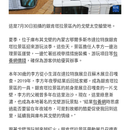
這是7月30日拍攝的銀肯塔拉景區內的戈壁太空艙營地。
夏季，位于庫布其戈壁的內蒙古鄂爾多斯市達拉特旗銀肯
塔拉景區迎來游玩淡季。這些天，景區擔任人李方一邊治
理景區運營，一邊忙著巡視舉措措施裝備、游玩項目等
包
養網價錢
，確保為游客供給優質辦事。
本年30歲的李方從小生涯在達拉特旗展旦召蘇木展旦召嘎
查。2019年，李方年夜學結業后回抵家鄉，成為銀肯塔拉
景區的一員。銀肯塔拉景區的前身是展旦召嘎查的一片戈
壁，李方的父親曾多年在這里治沙。現在，這里綠意漸
濃，也成為本地著名的戈壁游玩景點。“結業
包養網
時思慮
過能否要留在年夜城市，可是對故鄉的酷愛促使我回到這
里，延續我與庫布其戈壁的情緣。”
跟著戈壁游玩越來越紅火，銀肯塔拉景區帶動展旦召嘎查