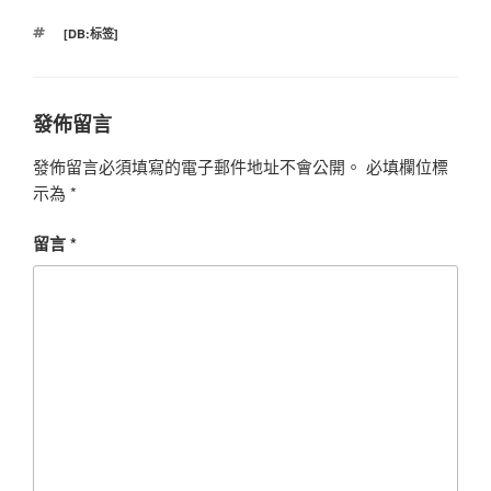
標
[DB:标签]
籤
發佈留言
發佈留言必須填寫的電子郵件地址不會公開。
必填欄位標
示為
*
留言
*