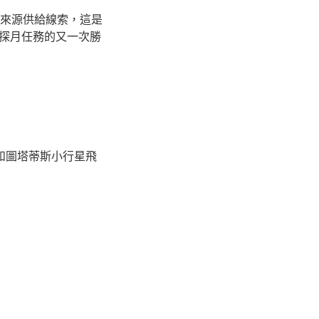
的來源供給線索，這是
探月任務的又一次勝
測和圖塔蒂斯小行星飛