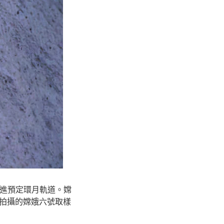
進進預定環月軌道。嫦
拍攝的嫦娥六號取樣