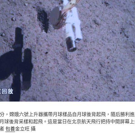
7時38分，嫦娥六號上升器攜帶月球樣品自月球後背起飛，隨后勝利
月球後背采樣和起飛。這是當日在北京航天飛行把持中間屏幕上
記者
包養
金立旺 攝