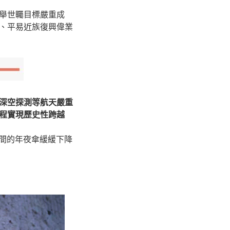
舉世矚目標嚴重成
、平易近族復興偉業
深空探測等航天嚴重
程實現歷史性跨越
相間的年夜傘緩緩下降