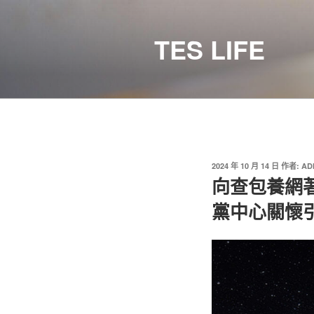
跳
至
TES LIFE
主
要
內
容
發
2024 年 10 月 14 日
作者:
AD
佈
向查包養網
於
黨中心關懷