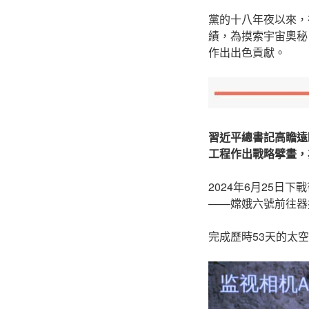
黨的十八年夜以來，
績，為摸索宇宙奧秘
作出出色貢獻。
習近平總書記高瞻遠
工程作出戰略擘畫，
2024年6月25
——嫦娥六號前往器
完成歷時53天的太