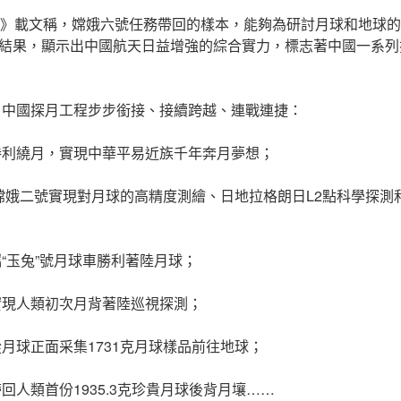
紐約時報》載文稱，嫦娥六號任務帶回的樣本，能夠為研討月球和地球
結果，顯示出中國航天日益增強的綜合實力，標志著中國一系列
施，中國探月工程步步銜接、接續跨越、連戰連捷：
號勝利繞月，實現中華平易近族千年奔月夢想；
年，嫦娥二號實現對月球的高精度測繪、日地拉格朗日L2點科學探
攜“玉兔”號月球車勝利著陸月球；
號實現人類初次月背著陸巡視探測；
從月球正面采集1731克月球樣品前往地球；
帶回人類首份1935.3克珍貴月球後背月壤……