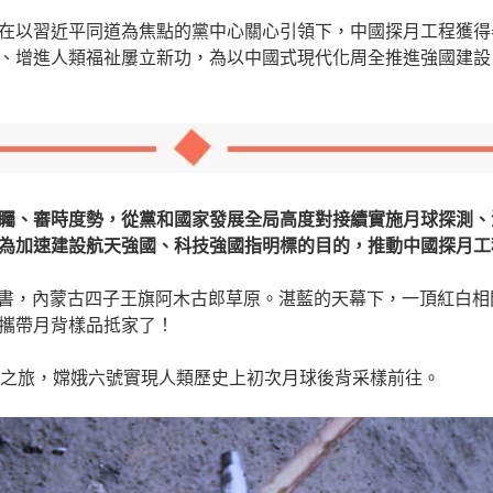
在以習近平同道為焦點的黨中心關心引領下，中國探月工程獲得
、增進人類福祉屢立新功，為以中國式現代化周全推進強國建設
矚、審時度勢，從黨和國家發展全局高度對接續實施月球探測、
為加速建設航天強國、科技強國指明標的目的，推動中國探月工
日下戰書，內蒙古四子王旗阿木古郎草原。湛藍的天幕下，一頂紅白
攜帶月背樣品抵家了！
空之旅，嫦娥六號實現人類歷史上初次月球後背采樣前往。